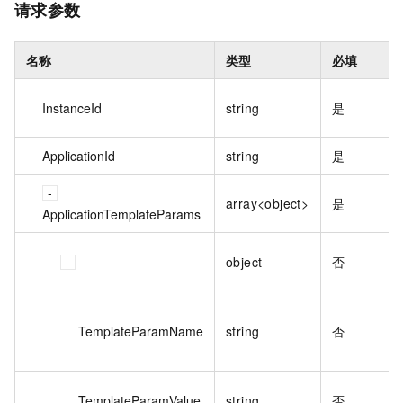
请求参数
名称
类型
必填
InstanceId
string
是
ApplicationId
string
是
array<object>
是
ApplicationTemplateParams
object
否
TemplateParamName
string
否
TemplateParamValue
string
否