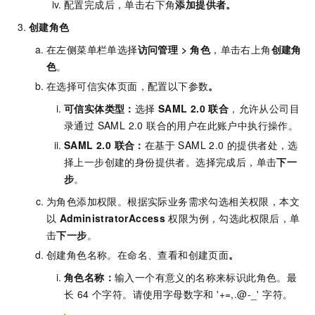
配置完成后，单击右下角
添加提供者
。
创建角色
在左侧菜单栏单选择
访问管理
>
角色
，单击右上角
创建角
色
。
在选择可信实体页面，配置以下参数
。
可信实体类型
：
选择
SAML 2.0 联合
，允许从公司目
录通过 SAML 2.0 联合的用户在此账户中执行操作。
SAML 2.0 联合
：
在基于 SAML 2.0 的提供者处，选
择上一步创建的身份提供者。选择完成后，单击
下一
步
。
为角色添加权限。根据实际业务需求勾选相关权限，本文
以
AdministratorAccess
权限为例，勾选此权限后，单
击
下一步
。
创建角色名称。在命名、查看和创建页面
。
角色名称
：
输入一个有意义的名称来标识此角色。最
长 64 个字符。请使用字母数字和 '+=,.@-_' 字符。