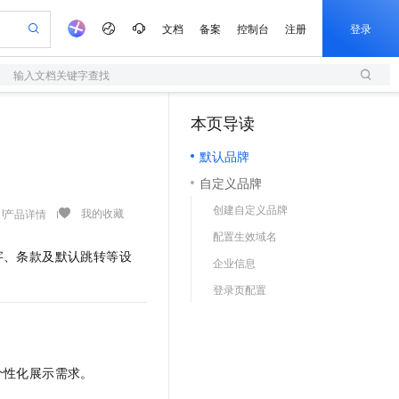
文档
备案
控制台
注册
登录
输入文档关键字查找
验
作计划
器
AI 活动
专业服务
服务伙伴合作计划
开发者社区
加入我们
服务平台百炼
阿里云 OPC 创新助力计划
本页导读
（1）
一站式生成采购清单，支持单品或批量购买
S
可编辑精美 PPT 文稿
S产品伙伴计划（繁花）
峰会
造的大模型服务与应用开发平台
轻量应用服务器
Agency Agents：拥有专属领域专家
AI 生产力先锋
Al MaaS 服务伙伴赋能合作
域名
博文
Careers
至高可申请百万元
默认品牌
性可伸缩的云计算服务
 轻松生成专业的 PPT
开启高性价比 AI 编程新体验
先锋实践拓展 AI 生产力的边界
快速构建应用程序和网站，即刻迈出上云第一步
多领域专家智能体,一键组建 AI 虚拟交付团队
Token 补贴，五大权
计划
海大会
伙伴信用分合作计划
商标
问答
社会招聘
自定义品牌
益加速 OPC 成功
S
帕鲁游戏服务器
数字证书管理服务（原SSL证书）
HappyHorse 打造一站式影视创作平台
飞天发布时刻
HOT
划
备案
电子书
校园招聘
创建自定义品牌
联机服务器，轻松开启游戏
视频创作，一键激活电商全链路生产力
全托管，含MySQL、PostgreSQL、SQL Server、MariaDB多引擎
实现全站 HTTPS，呈现可信的 Web 访问
所见，即是所愿
可视化编排打通从文字构思到成片全链路闭环
我的收藏
产品详情
更多支持
划
公司注册
镜像站
配置生效域名
视频生成
语音识别与合成
 智能体与工作流应用
短信服务
漫剧工坊：一站式动画创作平台
AI 实训营
字、条款及默认跳转等设
合作伙伴培训与认证
企业信息
划
上云迁移
的智能体编程平台
站生成，高效打造优质广告素材
通过阿里云百炼高效搭建AI应用,助力高效开发
快速生产连贯的高质量长漫剧
从基础到进阶，Agent 创客手把手教你
国内短信简单易用，安全可靠，秒级触达，全球覆盖200+国家和地区。
e-1.1-T2V
Qwen3-TTS-Flash
lScope
我要反馈
查询合作伙伴
登录页配置
畅细腻的高质量视频
离线语音合成大模型，多语言方言自适应，低延迟高稳定
n Alibaba Cloud ISV 合作
代维服务
olarDB
建企业门户网站
大数据开发治理平台 DataWorks
10 分钟搭建微信、支付宝小程序
创新加速
ope
登录合作伙伴管理后台
我要建议
站，无忧落地极速上线
以可视化方式快速构建移动和 PC 门户网站
100%兼容MySQL、PostgreSQL，兼容Oracle，支持集中和分布式
高效部署网站，快速应用到小程序
Data Agent 驱动的一站式 Data+AI 开发治理平台
e-1.1-I2V
Cosyvoice-V3-Flash
安全
畅自然，细节丰富
高表现力语音合成大模型，语音克隆听感自然
我要投诉
上云场景组合购
伴
个性化展示需求。
边界网络安全防护产品
漫剧创作，剧本、分镜、视频高效生成
覆盖90%+业务场景，专享组合折扣价
2V
VPN
Fun-ASR