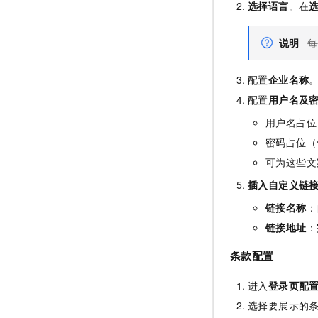
选择语言
。在
说明
每
配置
企业名称
配置
用户名及
用户名占位
密码占位（
可为这些文
插入自定义链
链接名称
：
链接地址
：
条款配置
进入
登录页配
选择要展示的