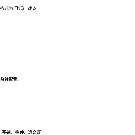
。格式为
PNG，建议
择
前往配置
。
、平铺、拉伸、适合屏