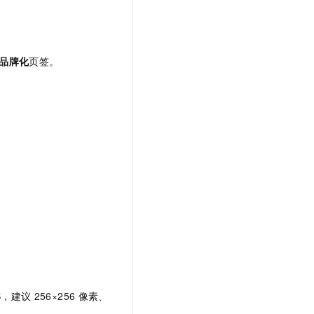
t.diy 一步搞定创意建站
构建大模型应用的安全防护体系
通过自然语言交互简化开发流程,全栈开发支持
通过阿里云安全产品对 AI 应用进行安全防护
品牌化
页签。
。
MB，建议
256×256
像素、