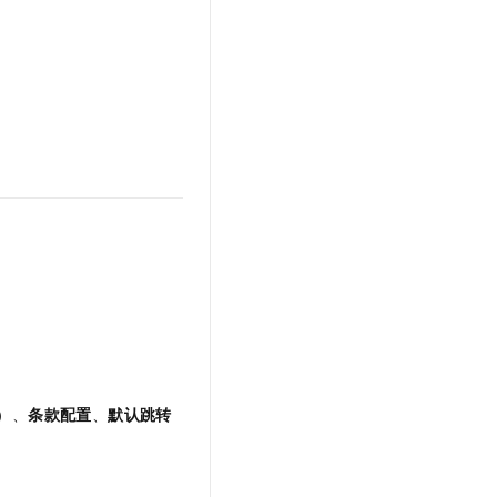
文戏情感细腻自然，动作戏激烈拳拳到肉，实现更强表演能力
支持中英文自由切换，具备更强的噪声鲁棒性
云聚AI 严选权益
SSL 证书
，一键激活高效办公新体验
精选AI产品，从模型到应用全链提效
堡垒机
AI 用量加速计划
应用
防火墙
、识别商机，让客服更高效、服务更出色。
新老同享，达量后返
千问办公
主机安全
NEW
的智能体编程平台
一站式AI生产力平台
AI 应用及服务市场
伶鹊
企业级人与Agent协作平台，接入和调度多个数字员工
智能客服平台，对话机器人、对话分析、智能外呼
AI 应用
大模型服务平台百炼 - 全妙
大模型
应用创作平台
多模态内容创作工具，已接入 DeepSeek
自然语言处理
数据标注
机器学习
）、
条款配置
、
默认跳转
息提取
与 AI 智能体进行实时音视频通话
从文本、图片、视频中提取结构化的属性信息
构建支持视频理解的 AI 音视频实时通话应用