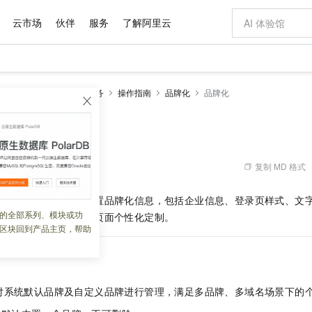
云市场
伙伴
服务
了解阿里云
AI 特惠
数据与 API
成为产品伙伴
企业增值服务
最佳实践
价格计算器
AI 场景体
基础软件
产品伙伴合
阿里云认证
市场活动
配置报价
大模型
DaaS)
EIAM 云身份服务
操作指南
品牌化
品牌化
自助选配和估算价格
步到位
域名与网站
智启 AI 普惠权益
产品生态集成认证中心
企业支持计划
云上春晚
Qwen Audio：打造专属 AI 语音助手
千问官方 MaaS 平台，为开发者和 Agent 而生，新用户赠送 1 亿 + tokens 额度
云服务器 EC
一句话生成原生
AI Coding
阿里云Maa
2026 阿里云
为企业打
数据集
Windows
大模型认证
模型
NEW
NEW
格式还原
值低价云产品抢先购
提供智能易用的域名与建站服务
至高享 1亿+免费 tokens，加速 Al 应用落地
Qwen-Audio-3.0-Realtime 端到端实时语音角色扮演
安全可靠、弹
输入一句话想法,
智能编程，一键
产品生态伙伴
专家技术服务
云上奥运之旅
弹性计算合作
阿里云中企出
手机三要素
宝塔 Linux
全部认证
价格优势
开源旗舰模型
对象存储 OSS
即刻拥有 DeepSeek-V4-Pro
阿里云 OPC 创新助力计划
云数据库 RD
一键部署幻兽
AI 电商营销
产品生态伙伴工作台
企业增值服务台
云栖战略参考
云存储合作计
云栖大会
身份实名认证
CentOS
训练营
推动算力普惠，释放技术红利
的大模型服务
最高返9万
真正可用的 1M 上下文,一次完成代码全链路开发
轻松解锁专属 DeepSeek-V4-Pro
至高百万元 Token 补贴，加速一人公司成长
稳定、安全、高性价比、高性能的云存储服务
一键购买专属
从图文生成到
复制 MD 格式
 09:40:14
云上的中国
数据库合作计
活动全景
短信
Docker
图片和
自进化智能体
人工智能平台 PAI
5 分钟轻松部署专属 QwenPaw
Token Plan 模型订阅计划
Qoder
高效搭建 AI
AI 广告创作
企业成长
大模型
NEW
HOT
信息公告
用身份服务控制台中配置品牌化信息，包括企业信息、登录页样式、文
看见新力量
云网络合作计
OCR 文字识别
JAVA
级电脑
越聪明
证享300元代金券
一站式AI开发、训练和推理服务
Qwen3.8-Max 首发尝鲜，限时加量 10 倍，夜间低至2折
从聊天伙伴进化为能主动干活的本地数字员工
面向真实软件
图文、视频一
的全部系列、模块或功
Kimi-K3
HappyHors
、多域名场景下的登录页面个性化定制。
NEW
魔搭 Mode
loud
服务实践
官网公告
区块回到产品主页，帮助
Kimi 最新旗舰模型，长程编程与推理利器
让文字生成流
金融模力时刻
Salesforce O
版
发票查验
全能环境
Qoder CN
Claude Code + GStack 打造工程团队
千问办公，限时限量积分加倍
云原生数据库 P
低代码高效构
AI 建站
NEW
作计划
计划
创新中心
魔搭 ModelSc
健康状态
让AI从“聊天伙伴”进化为能干活的“数字员工”
覆盖公网/内网、递归/权威、移动APP等全场景解析服务
安装技能 GStack，拥有专属 AI 工程团队
你的AI工作搭子，覆盖日常办公高频场景
基于千问大模型等，支持代码智能生成、研发智能问答
0 代码专业建
客户案例
天气预报查询
操作系统
Deepseek-v4-pro
HappyHors
态合作计划
态智能体模型
旗舰 MoE 大模型，百万上下文与顶尖推理能力
图生视频，流
Compute
同享
容器服务 Kubernetes 版 ACK
万小智 AI 建站低至 15元/月
云防火墙
AI 短剧/漫剧
快递物流查询
WordPress
成为服务伙
高校合作
对系统默认品牌及自定义品牌进行管理，满足多品牌、多域名场景下的
式云数据仓库
点，立即开启云上创新
提供一站式管理容器应用的 K8s 服务
送.CN域名，送备案服务码
云原生的云上
AI助力短剧
GLM-5.2
Wan2.7-T
Ubuntu