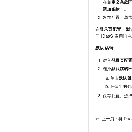
在
自定义条款
添加条款
）。
发布配置。单
在
登录页配置
>
默
问 IDaaS 应用
默认跳转
进入
登录页配
选择
默认跳转
单击
默认跳
在弹出的列
保存配置。选
上一篇：
将ID