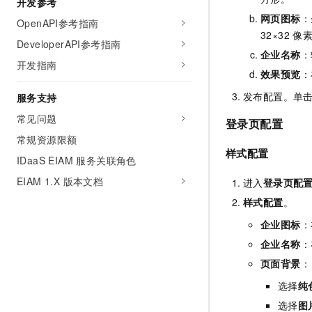
开发参考
网页图标
：
OpenAPI参考指南
32×32
像
DeveloperAPI参考指南
企业名称
：
开发指南
效果预览
：
发布配置。单
服务支持
常见问题
登录页配置
常规资源限额
样式配置
IDaaS EIAM 服务关联角色
EIAM 1.X 版本文档
进入
登录页配
样式配置
。
企业图标
：
企业名称
：
页面背景
：
选择
纯
选择
图