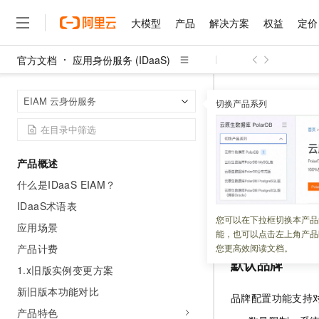
大模型
产品
解决方案
权益
定价
官方文档
应用身份服务 (IDaaS)
大模型
产品
解决方案
权益
定价
云市场
伙伴
服务
了解阿里云
精选产品
精选解决方案
普惠上云
产品定价
精选商城
成为销售伙伴
售前咨询
为什么选择阿里云
千问AI平台
应用身份服务 (I
首页
EIAM 云身份服务
了解云产品的定价详情
切换产品系列
大模型服务平台百炼
睿译宝，AI翻译排版一
普惠上云 官方力荐
分销伙伴
在线服务
网站建设
什么是云计算
大
大模型服务与应用平台
上传文档即自动完成翻译和
云服务器38元/年起，超
品牌化
咨询伙伴
多端小程序
技术领先
云上成本管理
售后服务
千问大模型
GLM-5.2：长任务时代
官方推荐返现计划
大模型
大模型
精选产品
精选解决方案
Salesforce 国际版订阅
稳定可靠
产品概述
管理和优化成本
多元化、高性能、安全可靠
推荐新用户得奖励，单订单
更新时间：
2026-06-02
销售伙伴合作计划
自助服务
什么是IDaaS EIAM？
友盟天域
安全合规
人工智能与机器学习
AI
文本生成
无影云电脑
Hermes Agent，打造
云工开物
本文介绍如何在应
无影生态合作计划
在线服务
IDaaS术语表
观测云
分析师报告
随时随地安全接入的云上超
自主进化，持久记忆，越用
高校专属算力普惠，学生认
计算
互联网应用开发
您可以在下拉框切换本产品
Qwen3.8-Max
置，以实现多品牌
HOT
应用场景
Salesforce On Alibaba C
工单服务
能，也可以点击左上角产品
智能体时代全能旗舰模型
Tuya 物联网平台阿里云
研究报告与白皮书
云解析DNS
快速拥有专属 OpenClaw
Consulting Partner 合
大数据
容器
产品计费
您更高效阅读文档。
免费试用
短信专区
默认品牌
蓝凌 OA
Qwen3.7-Plus
1.x旧版实例变更方案
AI 大模型销售与服务生
现代化应用
存储
天池大赛
能看、能想、能动手的多模
云原生大数据计算服务 Max
解决方案免费试用 新老
电子合同
新旧版本功能对比
品牌配置功能支持
面向分析的企业级SaaS模
最高领取价值200元试用
安全
网络与CDN
AI 算法大赛
Qwen3-VL-Plus
产品特色
畅捷通