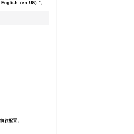
、
English（en-US）
”。
择
前往配置
。