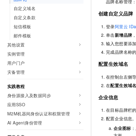
品牌名称管理
10 分钟在聊天系统中增加
专有云
自定义域名
创建自定义品牌
自定义条款
登录
阿里云
ID
短信模板
单击
新增品牌
邮件模板
输入您想要添加
其他设置
完成品牌名称
实例管理
用户门户
配置生效域名
灾备管理
在控制台左侧
在
配置生效域
实践教程
身份源接入及数据同步
企业信息
应用SSO
在目标品牌栏
M2M机器间身份认证和权限管理
配置企业信息
AI Agent身份管理
企业图标
：
方形。