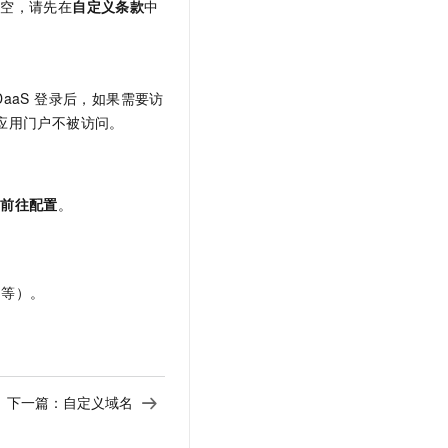
为空，请先在
自定义条款
中
DaaS 登录后，如果需要访
S 应用门户不被访问。
择
前往配置
。
户等）。
下一篇：
自定义域名