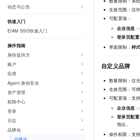
数量限制：系
AI 产品 免费试用
网络
动态与公告
安全
云开发大赛
生效范围：仅
Tableau 订阅
1亿+ 大模型 tokens 和 
可观测
入门学习赛
可配置项：
中间件
AI空中课堂在线直播课
快速入门
140+云产品 免费试用
大模型服务
企业信息
：
EIAM SSO快速入门
上云与迁云
产品新客免费试用，最长1
数据库
登录页配置
生态解决方案
千问AI平台-Token Plan
企业出海
大模型ACA认证体验
操作指南
大数据计算
界面限制：
样
助力企业全员 AI 认知与能
行业生态解决方案
身份提供方
政企业务
媒体服务
千问AI平台-模型体验
开发者生态解决方案
账户
自定义品牌
在线体验全尺寸、多种模态
企业服务与云通信
应用
AI 开发和 AI 应用解决
Happy 系列大模型
数量限制：仅
Agent 身份安全
域名与网站
生效范围：可
资产管理
终端用户计算
可配置项：支
权限中心
企业信息
：
Serverless
大模型解决方案
登录
登录页配置
日志
开发工具
快速部署 Dify，高效搭建 
地址。
品牌化
迁移与运维管理
操作权限：支
品牌化