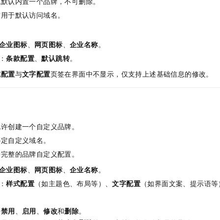
统默认内置一个品牌，不可删除。
服务生态伙伴
视觉 Coding、空间感知、多模态思考等全面升级
1M上下文，专为长程任务能力而生
云工开物
企业应用
Night Plan 支持 Qwen 3.8-Max
AI 办公
NEW
作用于默认访问域名。
Red Hat
30+ 款产品免费体验
夜间 5 折，Qwen/Meoo/TokenPlan 客户专享
AI智能应用
科研合作
ERP
堂（旗舰版）
SUSE
智能客服
AI 应用构建
大模型原生
企业图标
、
网页图标
、
企业名称
。
CRM
2个月
自动承接线索
：
条款配置
、
默认跳转
。
建站小程序
Qoder
大模型服务平台百炼-应用模版
OA 办公系统
HOT
NEW
式配置
与
文字配置
页签在界面中不显示，仅支持上述基础信息的修改。
面向真实软件
个人版上线、团队版降价；千问3.8-Max首发发尝鲜
丰富多元化的应用模版和解决方案
力提升
财税管理
模板建站
万有无界
大模型服务平台百炼-智能体
400电话
定制建站
的模型效果
灵活可视化地构建企业级 Agent
方案
广告营销
模板小程序
秒悟
人工智能平台 PAI
允许创建一个自定义品牌。
定制小程序
云端极速 AI 
新一代 AI 视频生成模型，深度适配广告营销等场景
AI Native 的算法工程平台，一站式完成建模、训练、推理服务部署
绑定自定义域名。
APP 开发
持完整的品牌自定义配置。
企业图标
、
网页图标
、
企业名称
。
建站系统
：
样式配置
（如主题色、布局等）、
文字配置
（如界面文案、提示语等
AI 应用
10分钟微调：让0.6B模型媲美235B模型
多模态数据信
依托云原生高可用架构,实现Dify私有化部署
用1%尺寸在特定领域达到大模型90%以上效果
持
禁用
、
启用
、
修改
和
删除
。