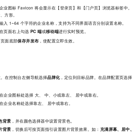
企业图标 Favicon 将会显示在【登录页】和【门户页】浏览器标签中
素、方形。
输入
1~64
个字符的企业名称，支持为不同界面语言分别设置名称。
在页面右上勾选
PC 端
或
移动端
进行实时预览。
击页面底部
保存并发布
，使配置立即生效。
置
。在控制台左侧导航选择
品牌化
，定位到目标品牌。在品牌配置页选
在企业图标处选择 大、 中、小或靠左、 居中或靠右。
在企业名称处选择靠左、 居中或靠右。
色背景
，并在颜色选择器中设置背景色。
片背景
，切换后可按页面指引设置图片背景效果。如：
充满屏幕、居中