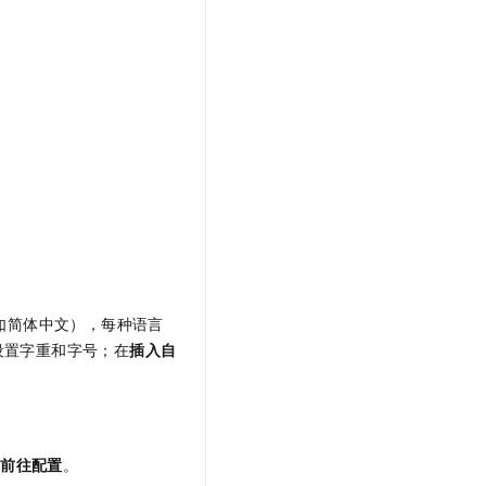
如简体中文），每种语言
设置字重和字号；在
插入自
择
前往配置
。