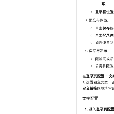
幕
。
登录框位置
预览与体验。
单击
保存
按
单击
登录体
如需恢复到
保存与发布。
配置完成后
若需将配置
在
登录页配置
>
文
可设置独立文案；
定义链接
区域填写
文字配置
进入
登录页配