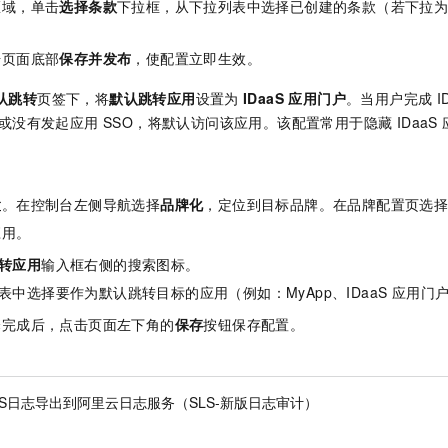
区域，单击
选择条款
下拉框，从下拉列表中选择已创建的条款（若下拉
击页面底部
保存并发布
，使配置立即生效。
认跳转
页签下，将
默认跳转应用
设置为
IDaaS 应用门户
。当用户完成 I
门户或没有发起应用 SSO，将默认访问该应用。该配置常用于隐藏 IDaa
置
。在控制台左侧导航选择
品牌化
，定位到目标品牌。在品牌配置页选
应用。
转应用
输入框右侧的搜索图标。
表中选择要作为默认跳转目标的应用（例如：MyApp、IDaaS 应用门
择完成后，点击页面左下角的
保存
按钮保存配置。
aaS日志导出到阿里云日志服务（SLS-新版日志审计）