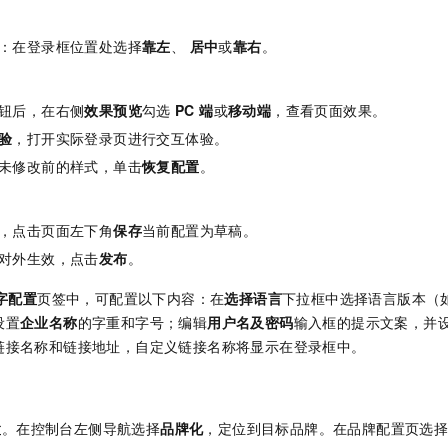
：在登录框位置处选择
靠左
、
居中
或
靠右
。
钮后，在右侧
效果预览
勾选
PC 端
或
移动端
，查看页面效果。
验
，打开实际登录页进行交互体验。
未修改前的样式，单击
恢复配置
。
，点击页面左下角
保存
当前配置为草稿。
对外生效，点击
发布
。
字配置
页签中，可配置以下内容：在
选择语言
下拉框中选择语言版本（
设置
企业名称
的字重和字号；编辑
用户名及密码
输入框的提示文案，并
链接名称和链接地址，自定义链接名称将显示在登录框中。
置
。在控制台左侧导航选择
品牌化
，定位到目标品牌。在品牌配置页选