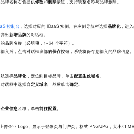
：品牌名称右侧提供
修改
和
删除
按钮，支持调整名称与品牌删除。
一个 AI 助手
即刻拥有 DeepSeek-R1 满血版
超强辅助，Bol
在企业官网、通讯软件中为客户提供 AI 客服
多种方案随心选，轻松解锁专属 DeepSeek
aaS
控制台
，选择对应的
IDaaS
实例。在左侧导航栏选择
品牌化
，进入
，弹出
新增品牌
的对话框。
的品牌名称（必填项，1~64 个字符）。
的输入后，点击对话框底部的
保存
按钮，系统将保存您输入的品牌信息
导航选择
品牌化
，定位到目标品牌，单击
配置生效域名
。
名
对话框中选择
自定义域名
，然后单击
确定
。
的
企业信息
区域，单击
前往配置
。
。
上传企业
Logo，显示于登录页与门户页。格式
PNG/JPG，大小≤1 