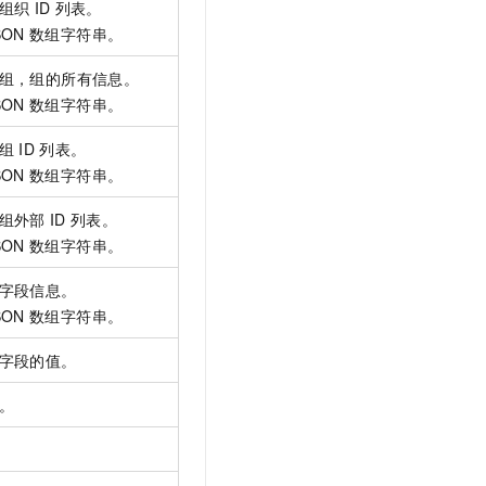
组织
ID
列表。
t.diy 一步搞定创意建站
构建大模型应用的安全防护体系
ON
数组字符串。
通过自然语言交互简化开发流程,全栈开发支持
通过阿里云安全产品对 AI 应用进行安全防护
组，组的所有信息。
ON
数组字符串。
组
ID
列表。
ON
数组字符串。
组外部
ID
列表。
ON
数组字符串。
字段信息。
ON
数组字符串。
字段的值。
。