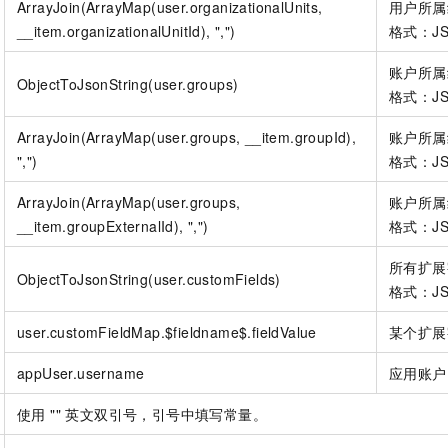
ArrayJoin(ArrayMap(user.organizationalUnits,
用户所属
一个 AI 助手
即刻拥有 DeepSeek-R1 满血版
超强辅助，Bol
__item.organizationalUnitId), ",")
格式：JS
在企业官网、通讯软件中为客户提供 AI 客服
多种方案随心选，轻松解锁专属 DeepSeek
账户所属
ObjectToJsonString(user.groups)
格式：JS
ArrayJoin(ArrayMap(user.groups, __item.groupId),
账户所属
",")
格式：JS
ArrayJoin(ArrayMap(user.groups,
账户所属
__item.groupExternalId), ",")
格式：JS
所有扩展
ObjectToJsonString(user.customFields)
格式：JS
user.customFieldMap.$fieldname$.fieldValue
某个扩展
appUser.username
应用账户
使用 "" 英文双引号，引号中填写常量。