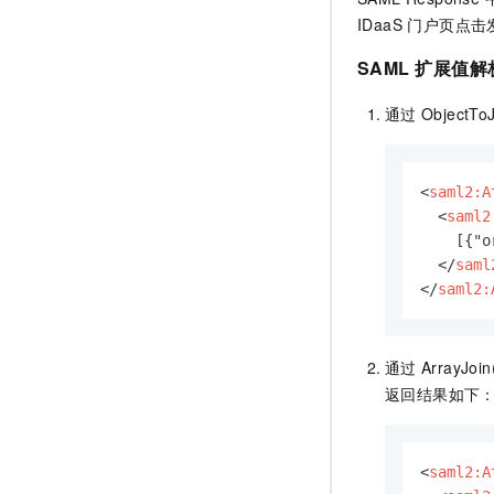
IDaaS 门户页点
SAML
扩展值解
通过
ObjectTo
<
saml2:A
<
saml2
    [{"o
</
saml
</
saml2:
通过
ArrayJoin
返回结果如下
<
saml2:A