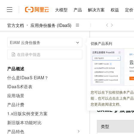
大模型
产品
解决方案
权益
定价
官方文档
应用身份服务 (IDaaS)
大模型
产品
解决方案
权益
定价
云市场
伙伴
服务
了解阿里云
精选产品
精选解决方案
普惠上云
产品定价
精选商城
成为销售伙伴
售前咨询
为什么选择阿里云
千问AI平台
应用身份服务 (I
首页
EIAM 云身份服务
了解云产品的定价详情
切换产品系列
SAML Attribute 
大模型服务平台百炼
千问办公，解锁你的工作
普惠上云 官方力荐
分销伙伴
在线服务
网站建设
什么是云计算
大
大模型服务与应用平台
企业级Agent产品，直接
云服务器38元/年起，超
咨询伙伴
多端小程序
技术领先
SAML At
云上成本管理
售后服务
千问大模型
Agency Agents：拥
官方推荐返现计划
大模型
大模型
精选产品
精选解决方案
Salesforce 国际版订阅
稳定可靠
产品概述
管理和优化成本
多元化、高性能、安全可靠
推荐新用户得奖励，单订单
销售伙伴合作计划
自助服务
什么是IDaaS EIAM？
更新时间：
2026-06-03
友盟天域
安全合规
人工智能与机器学习
AI
文本生成
无影云电脑
HappyHorse 打造一
云工开物
无影生态合作计划
在线服务
IDaaS术语表
观测云
分析师报告
随时随地安全接入的云上超
高校专属算力普惠，学生认
计算
互联网应用开发
本文介绍
SAML
标
您可以在下拉框切换本产品
Qwen3.8-Max
HOT
应用场景
Salesforce On Alibaba C
工单服务
能，也可以点击左上角产品
智能体时代全能旗舰模型
Tuya 物联网平台阿里云
研究报告与白皮书
云解析DNS
快速拥有专属 OpenClaw
Consulting Partner 合
大数据
容器
产品计费
您更高效阅读文档。
免费试用
短信专区
SAML
扩展值
蓝凌 OA
Qwen3.7-Plus
1.x旧版实例变更方案
AI 大模型销售与服务生
现代化应用
存储
天池大赛
能看、能想、能动手的多模
云原生大数据计算服务 Max
解决方案免费试用 新老
电子合同
新旧版本功能对比
类型
面向分析的企业级SaaS模
最高领取价值200元试用
安全
网络与CDN
AI 算法大赛
Qwen3-VL-Plus
产品特色
畅捷通