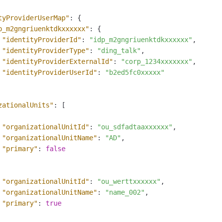
tyProviderUserMap"
:
{
p_m2gngriuenktdkxxxxxx"
:
{
"identityProviderId"
:
"idp_m2gngriuenktdkxxxxxx"
,
"identityProviderType"
:
"ding_talk"
,
"identityProviderExternalId"
:
"corp_1234xxxxxxx"
,
"identityProviderUserId"
:
"b2ed5fc0xxxxx"
zationalUnits"
:
[
"organizationalUnitId"
:
"ou_sdfadtaaxxxxxx"
,
"organizationalUnitName"
:
"AD"
,
"primary"
:
false
"organizationalUnitId"
:
"ou_werttxxxxxx"
,
"organizationalUnitName"
:
"name_002"
,
"primary"
:
true