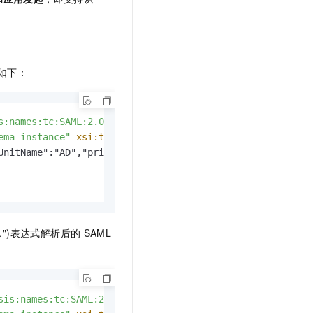
如下：
s:names:tc:SAML:2.0:attrname-format:unspecified"
>
ema-instance"
xsi:type
=
"xsd:string"
>
UnitName":"AD","primary":false},{"organizationalUnitId":"
Id), ",")表达式解析后的
SAML
sis:names:tc:SAML:2.0:attrname-format:unspecified"
>