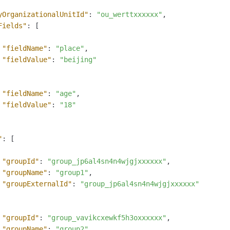
yOrganizationalUnitId"
:
"ou_werttxxxxxx"
,
Fields"
:
[
"fieldName"
:
"place"
,
"fieldValue"
:
"beijing"
"fieldName"
:
"age"
,
"fieldValue"
:
"18"
"
:
[
"groupId"
:
"group_jp6al4sn4n4wjgjxxxxxx"
,
"groupName"
:
"group1"
,
"groupExternalId"
:
"group_jp6al4sn4n4wjgjxxxxxx"
"groupId"
:
"group_vavikcxewkf5h3oxxxxxx"
,
"groupName"
:
"group2"
,