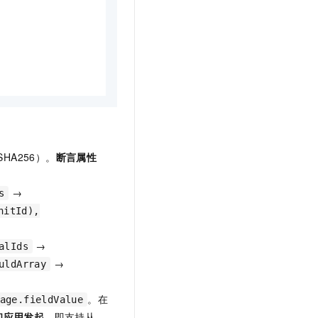
SHA256）。
断言属性
→
s
nitId),
→
alIds
→
uldArray
。在
age.fieldValue
和应用发起
，即支持从