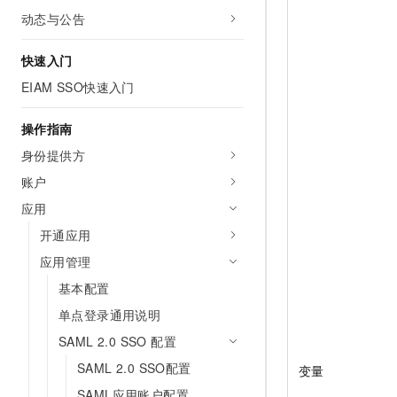
AI 产品 免费试用
网络
动态与公告
安全
云开发大赛
Tableau 订阅
1亿+ 大模型 tokens 和 
可观测
入门学习赛
中间件
AI空中课堂在线直播课
快速入门
140+云产品 免费试用
大模型服务
EIAM SSO快速入门
上云与迁云
产品新客免费试用，最长1
数据库
生态解决方案
千问AI平台-Token Plan
企业出海
大模型ACA认证体验
操作指南
大数据计算
助力企业全员 AI 认知与能
行业生态解决方案
身份提供方
政企业务
媒体服务
千问AI平台-模型体验
开发者生态解决方案
账户
在线体验全尺寸、多种模态
企业服务与云通信
应用
AI 开发和 AI 应用解决
Happy 系列大模型
开通应用
域名与网站
应用管理
终端用户计算
基本配置
Serverless
大模型解决方案
单点登录通用说明
SAML 2.0 SSO 配置
开发工具
快速部署 Dify，高效搭建 
SAML 2.0 SSO配置
变量
迁移与运维管理
SAML应用账户配置