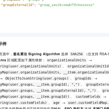
"groupExternalId"
:
"group_vavikcxewkf5h3oxxxxxx"
示例
置页面中，
签名算法 Signing Algorithm
选择
（仅支持 RSA-
SHA256
ents
区域配置如下属性映射：
→
organizationalUnits
、
ring(user.organizationalUnits)
organizationalUnitId
yMap(user.organizationalUnits, __item.organizationalU
→
、
→
ObjectToJsonString(user.groups)
groupIds
、
yMap(user.groups, __item.groupId), ",")
groupExtern
、
yMap(user.groups, __item.groupExternalId), ",")
gro
、
→
yMap(user.groups, __item.groupId))
customFields
、
→
ring(user.customFields)
age
user.customFieldMap.
nse 中可将这些额外用户字段返回给应用解析。
SSO 发起方
选择
支持门户