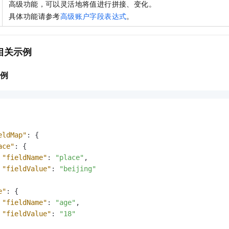
高级功能，可以灵活地将值进行拼接、变化。
具体功能请参考
高级账户字段表达式
。
相关示例
示例
eldMap"
:
{
ace"
:
{
"fieldName"
:
"place"
,
"fieldValue"
:
"beijing"
e"
:
{
"fieldName"
:
"age"
,
"fieldValue"
:
"18"