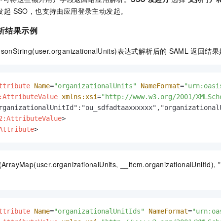
击发起 SSO，也支持由应用登录主动发起。
析结果示例
JsonString(user.organizationalUnits)表达式解析后的
SAML
返回结果
ttribute
Name
=
"organizationalUnits"
NameFormat
=
"urn:oasi
:AttributeValue
xmlns:xsi
=
"http://www.w3.org/2001/XMLSch
rganizationalUnitId":"ou_sdfadtaaxxxxxx","organizational
2:AttributeValue
>
Attribute
>
(ArrayMap(user.organizationalUnits, __item.organizationalUnit
：
ttribute
Name
=
"organizationalUnitIds"
NameFormat
=
"urn:oa