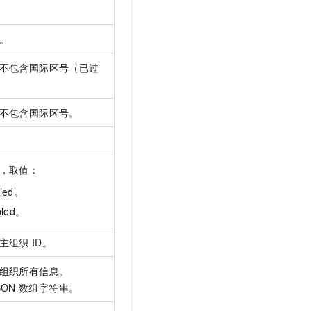
文戏情感细腻自然，动作戏激烈拳拳到肉，实现更强表演能力
支持中英文自由切换，具备更强的噪声鲁棒性
云聚AI 严选权益
SSL 证书
，一键激活高效办公新体验
精选AI产品，从模型到应用全链提效
。
堡垒机
AI 用量加速计划
应用
防火墙
不包含国际区号（已过
、识别商机，让客服更高效、服务更出色。
新老同享，达量后返
千问办公
主机安全
NEW
的智能体编程平台
一站式AI生产力平台
不包含国际区号。
AI 应用及服务市场
伶鹊
企业级人与Agent协作平台，接入和调度多个数字员工
智能客服平台，对话机器人、对话分析、智能外呼
AI 应用
，取值：
大模型服务平台百炼 - 全妙
大模型
应用创作平台
多模态内容创作工具，已接入 DeepSeek
bled。
自然语言处理
bled。
数据标注
主组织
ID。
机器学习
组织所有信息。
息提取
与 AI 智能体进行实时音视频通话
ON
数组字符串。
从文本、图片、视频中提取结构化的属性信息
构建支持视频理解的 AI 音视频实时通话应用