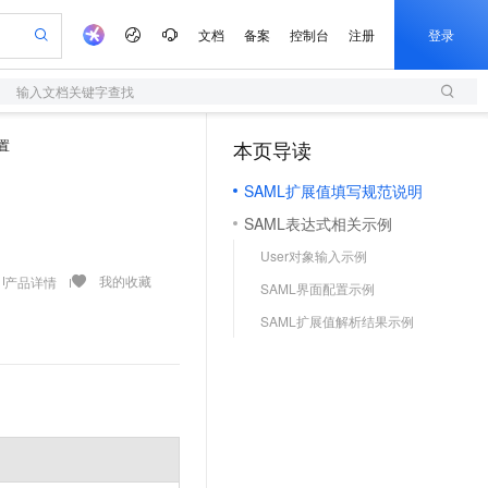
文档
备案
控制台
注册
登录
输入文档关键字查找
验
作计划
器
AI 活动
专业服务
服务伙伴合作计划
开发者社区
加入我们
服务平台百炼
阿里云 OPC 创新助力计划
配置
本页导读
（1）
一站式生成采购清单，支持单品或批量购买
S
io：打造专属 AI 语音助手
S产品伙伴计划（繁花）
峰会
造的大模型服务与应用开发平台
轻量应用服务器
一句话生成原生可编辑精美 PPT 文稿
AI 生产力先锋
Al MaaS 服务伙伴赋能合作
域名
博文
Careers
至高可申请百万元
SAML扩展值填写规范说明
性可伸缩的云计算服务
开启高性价比 AI 编程新体验
Qwen-Audio-3.0-Realtime 端到端实时语音角色扮演
输入一句话想法, 轻松生成专业的 PPT
先锋实践拓展 AI 生产力的边界
快速构建应用程序和网站，即刻迈出上云第一步
Token 补贴，五大权
计划
海大会
伙伴信用分合作计划
商标
问答
社会招聘
SAML表达式相关示例
益加速 OPC 成功
S
eek-V4-Pro
数字证书管理服务（原SSL证书）
一键部署幻兽帕鲁游戏服务器
飞天发布时刻
HOT
划
备案
电子书
校园招聘
User对象输入示例
pSeek-V4-Pro
视频创作，一键激活电商全链路生产力
全托管，含MySQL、PostgreSQL、SQL Server、MariaDB多引擎
实现全站HTTPS，呈现可信的WEB访问
一键购买专属联机服务器，轻松开启游戏
所见，即是所愿
更多支持
我的收藏
产品详情
划
公司注册
镜像站
SAML界面配置示例
视频生成
语音识别与合成
专属 QwenPaw
短信服务
漫剧工坊：一站式动画创作平台
AI 实训营
HOT
合作伙伴培训与认证
SAML扩展值解析结果示例
划
上云迁移
的智能体编程平台
站生成，高效打造优质广告素材
从聊天伙伴进化为能主动干活的本地数字员工
快速生产连贯的高质量长漫剧
从基础到进阶，Agent 创客手把手教你
国内短信简单易用，安全可靠，秒级触达，全球覆盖200+国家和地区。
e-1.1-T2V
Qwen3-TTS-Flash
lScope
我要反馈
查询合作伙伴
畅细腻的高质量视频
离线语音合成大模型，多语言方言自适应，低延迟高稳定
n Alibaba Cloud ISV 合作
代维服务
olarDB
建企业门户网站
大数据开发治理平台 DataWorks
10 分钟搭建微信、支付宝小程序
创新加速
ope
登录合作伙伴管理后台
我要建议
站，无忧落地极速上线
以可视化方式快速构建移动和 PC 门户网站
100%兼容MySQL、PostgreSQL，兼容Oracle，支持集中和分布式
高效部署网站，快速应用到小程序
Data Agent 驱动的一站式 Data+AI 开发治理平台
e-1.1-I2V
Cosyvoice-V3-Flash
安全
畅自然，细节丰富
高表现力语音合成大模型，语音克隆听感自然
我要投诉
上云场景组合购
伴
边界网络安全防护产品
漫剧创作，剧本、分镜、视频高效生成
覆盖90%+业务场景，专享组合折扣价
2V
VPN
Fun-ASR