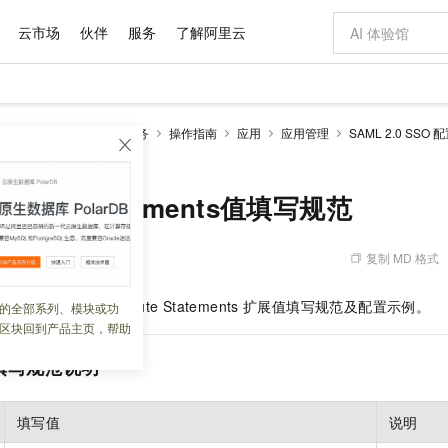
云市场
伙伴
服务
了解阿里云
AI 特惠
数据与 API
成为产品伙伴
企业增值服务
最佳实践
价格计算器
AI 场景体
基础软件
产品伙伴合
阿里云认证
市场活动
配置报价
大模型
DaaS)
EIAM 云身份服务
操作指南
应用
应用管理
SAML 2.0 SSO 
自助选配和估算价格
Statements值填写规范
新方式
域名与网站
睿译宝，AI翻译排版一步到位
智启 AI 普惠权益
产品生态集成认证中心
企业支持计划
云上春晚
千问官方 MaaS 平台，为开发者和 Agent 而生，新用户赠送 1 亿 + tokens 额度
云服务器 EC
Qwen Aud
AI Coding
阿里云Maa
2026 阿里云
为企业打
数据集
Windows
大模型认证
模型
NEW
NEW
交付可用成果
值低价云产品抢先购
提供智能易用的域名与建站服务
上传文档即自动完成翻译和格式还原
至高享 1亿+免费 tokens，加速 Al 应用落地
安全可靠、弹
智能编程，一键
产品生态伙伴
专家技术服务
云上奥运之旅
弹性计算合作
阿里云中企出
手机三要素
宝塔 Linux
全部认证
tribute Statements值填写规范
价格优势
有专属领域专家
对象存储 OSS
GLM-5.2：长任务时代开源旗舰模型
阿里云 OPC 创新助力计划
云数据库 RD
即刻拥有 DeepS
AI 电商营销
产品生态伙伴工作台
企业增值服务台
云栖战略参考
云存储合作计
云栖大会
身份实名认证
CentOS
训练营
推动算力普惠，释放技术红利
的大模型服务
最高返9万
多领域专家智能体,一键组建 AI 虚拟交付团队
至高百万元 Token 补贴，加速一人公司成长
稳定、安全、高性价比、高性能的云存储服务
真正可用的 1M 上下文,一次完成代码全链路开发
轻松解锁专属 Dee
从图文生成到
复制 MD 格式
 08:49:52
云上的中国
数据库合作计
活动全景
短信
Docker
图片和
站式影视创作平台
人工智能平台 PAI
Hermes Agent，打造自进化智能体
Token Plan 模型订阅计划
Qoder
5 分钟轻松部署
AI 广告创作
企业成长
大模型
NEW
信息公告
看见新力量
云网络合作计
OCR 文字识别
JAVA
级电脑
证享300元代金券
可视化编排打通从文字构思到成片全链路闭环
一站式AI开发、训练和推理服务
自主进化，持久记忆，越用越聪明
Qwen3.8-Max 首发尝鲜，限时加量 10 倍，夜间低至2折
面向真实软件
图文、视频一
准协议的
SAML Attribute Statements
扩展值填写规范及配置示例。
的全部系列、模块或功
Kimi-K3
HappyHors
NEW
魔搭 Mode
loud
服务实践
官网公告
区块回到产品主页，帮助
Kimi 最新旗舰模型，长程编程与推理利器
让文字生成流
金融模力时刻
Salesforce O
版
发票查验
全能环境
Qoder CN
Claude Code + GStack 打造工程团队
千问办公，限时限量积分加倍
云原生数据库 P
低代码高效构
AI 建站
NEW
作计划
计划
创新中心
魔搭 ModelSc
健康状态
让AI从“聊天伙伴”进化为能干活的“数字员工”
覆盖公网/内网、递归/权威、移动APP等全场景解析服务
安装技能 GStack，拥有专属 AI 工程团队
你的AI工作搭子，覆盖日常办公高频场景
基于千问大模型等，支持代码智能生成、研发智能问答
0 代码专业建
填写规范说明
客户案例
天气预报查询
操作系统
Deepseek-v4-pro
HappyHors
态合作计划
态智能体模型
旗舰 MoE 大模型，百万上下文与顶尖推理能力
图生视频，流
Compute
同享
容器服务 Kubernetes 版 ACK
万小智 AI 建站低至 15元/月
云防火墙
AI 短剧/漫剧
快递物流查询
WordPress
成为服务伙
高校合作
填写值
说明
式云数据仓库
点，立即开启云上创新
提供一站式管理容器应用的 K8s 服务
送.CN域名，送备案服务码
云原生的云上
AI助力短剧
GLM-5.2
Wan2.7-T
Ubuntu