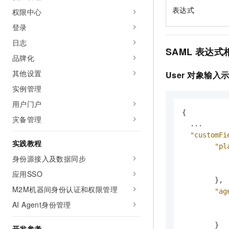
表达式
权限中心
登录
日志
SAML
表达式
品牌化
其他设置
User
对象输入
实例管理
用户门户
{
灾备管理
  ...

"customFi
实践教程
"pl
身份源接入及数据同步
应用SSO
}
,
M2M机器间身份认证和权限管理
"ag
AI Agent身份管理
}
开发参考