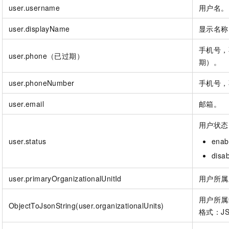
服务生态伙伴
视觉 Coding、空间感知、多模态思考等全面升级
1M上下文，专为长程任务能力而生
云工开物
企业应用
user.username
用户名。
Night Plan 支持 Qwen 3.8-Max
AI 办公
NEW
Red Hat
30+ 款产品免费体验
夜间 5 折，Qwen/Meoo/TokenPlan 客户专享
AI智能应用
科研合作
user.displayName
显示名称
ERP
堂（旗舰版）
SUSE
智能客服
AI 应用构建
大模型原生
CRM
手机号，
2个月
自动承接线索
user.phone（已过期）
建站小程序
期）。
Qoder
大模型服务平台百炼-应用模版
OA 办公系统
HOT
NEW
面向真实软件
个人版上线、团队版降价；千问3.8-Max首发发尝鲜
丰富多元化的应用模版和解决方案
user.phoneNumber
手机号，
力提升
财税管理
模板建站
万有无界
大模型服务平台百炼-智能体
400电话
定制建站
user.email
邮箱。
的模型效果
灵活可视化地构建企业级 Agent
方案
广告营销
模板小程序
用户状态
秒悟
人工智能平台 PAI
定制小程序
云端极速 AI 
user.status
ena
新一代 AI 视频生成模型，深度适配广告营销等场景
AI Native 的算法工程平台，一站式完成建模、训练、推理服务部署
disa
APP 开发
建站系统
user.primaryOrganizationalUnitId
用户所属
用户所属
AI 应用
10分钟微调：让0.6B模型媲美235B模型
多模态数据信
ObjectToJsonString(user.organizationalUnits)
格式：JS
依托云原生高可用架构,实现Dify私有化部署
用1%尺寸在特定领域达到大模型90%以上效果