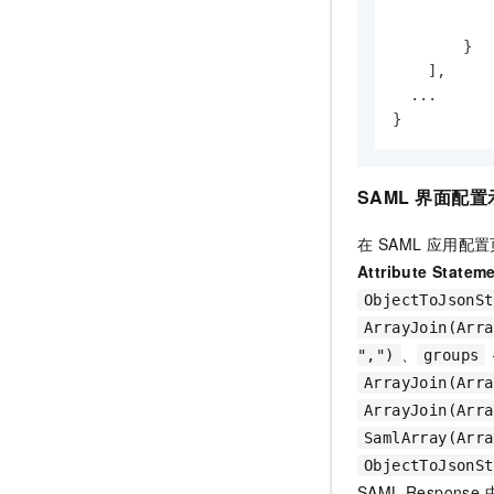
}
]
,
}
SAML
界面配置
在 SAML 应用配
Attribute Statem
ObjectToJsonSt
ArrayJoin(Arra
、
",")
groups
ArrayJoin(Arra
ArrayJoin(Arra
SamlArray(Arra
ObjectToJsonSt
SAML Respo