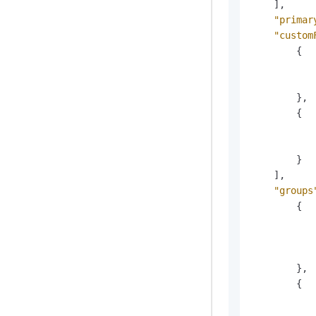
]
,
"primar
"custom
{
}
,
{
}
]
,
"groups
{
}
,
{