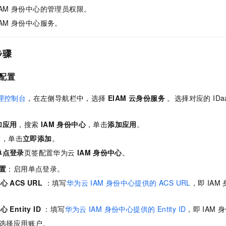
服务生态伙伴
视觉 Coding、空间感知、多模态思考等全面升级
1M上下文，专为长程任务能力而生
云工开物
企业应用
Night Plan 支持 Qwen 3.8-Max
AI 办公
IAM
身份中心的管理员权限。
NEW
Red Hat
30+ 款产品免费体验
夜间 5 折，Qwen/Meoo/TokenPlan 客户专享
AI智能应用
IAM
身份中心服务。
科研合作
ERP
堂（旗舰版）
SUSE
智能客服
AI 应用构建
大模型原生
CRM
2个月
自动承接线索
步骤
建站小程序
Qoder
大模型服务平台百炼-应用模版
OA 办公系统
HOT
NEW
侧配置
面向真实软件
个人版上线、团队版降价；千问3.8-Max首发发尝鲜
丰富多元化的应用模版和解决方案
力提升
财税管理
模板建站
万有无界
大模型服务平台百炼-智能体
理控制台
，在左侧导航栏中，选择
EIAM 云身份服务
。选择对应的 ID
400电话
定制建站
的模型效果
灵活可视化地构建企业级 Agent
方案
广告营销
模板小程序
加应用
，搜索
IAM
身份中心
，单击
添加应用
。
秒悟
人工智能平台 PAI
后，单击
立即添加
。
定制小程序
云端极速 AI 
新一代 AI 视频生成模型，深度适配广告营销等场景
AI Native 的算法工程平台，一站式完成建模、训练、推理服务部署
单点登录
页签配置华为云
IAM
身份中心
。
APP 开发
置
：启用单点登录。
建站系统
心 ACS URL
：填写
华为云
IAM 身份中心提供的 ACS URL
，即
IAM
AI 应用
10分钟微调：让0.6B模型媲美235B模型
多模态数据信
 Entity ID
：填写
华为云
IAM 身份中心提供的 Entity ID
，即
IAM
身
依托云原生高可用架构,实现Dify私有化部署
用1%尺寸在特定领域达到大模型90%以上效果
选择应用账户。