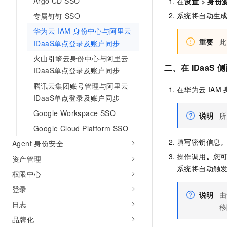
Argo CD SSO
在
设置
>
身份
系统将自动生
专属钉钉 SSO
华为云 IAM 身份中心与阿里云
重要
此
IDaaS单点登录及账户同步
火山引擎云身份中心与阿里云
二、在 IDaaS 
IDaaS单点登录及账户同步
腾讯云集团账号管理与阿里云
在华为云
IAM
IDaaS单点登录及账户同步
Google Workspace SSO
说明
所
Google Cloud Platform SSO
填写密钥信息
Agent 身份安全
操作调用
。
您
资产管理
系统将自动触
权限中心
登录
说明
由
日志
移
品牌化