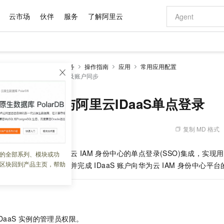
云市场
伙伴
服务
了解阿里云
AI 特惠
数据与 API
成为产品伙伴
企业增值服务
最佳实践
价格计算器
AI 场景体
基础软件
产品伙伴合
阿里云认证
市场活动
配置报价
大模型
DaaS)
EIAM 云身份服务
操作指南
应用
常用应用配置
自助选配和估算价格
中心与阿里云IDaaS单点登录及账户同步
步到位
域名与网站
智启 AI 普惠权益
产品生态集成认证中心
企业支持计划
云上春晚
Qwen Audio：打造专属 AI 语音助手
千问官方 MaaS 平台，为开发者和 Agent 而生，新用户赠送 1 亿 + tokens 额度
云服务器 EC
一句话生成原生
AI Coding
阿里云Maa
2026 阿里云
为企业打
数据集
Windows
大模型认证
模型
NEW
NEW
格式还原
值低价云产品抢先购
提供智能易用的域名与建站服务
至高享 1亿+免费 tokens，加速 Al 应用落地
Qwen-Audio-3.0-Realtime 端到端实时语音角色扮演
安全可靠、弹
输入一句话想法,
智能编程，一键
产品生态伙伴
专家技术服务
云上奥运之旅
弹性计算合作
阿里云中企出
手机三要素
宝塔 Linux
全部认证
AM 身份中心与阿里云IDaaS单点登录
价格优势
开源旗舰模型
对象存储 OSS
即刻拥有 DeepSeek-V4-Pro
阿里云 OPC 创新助力计划
云数据库 RD
一键部署幻兽
AI 电商营销
产品生态伙伴工作台
企业增值服务台
云栖战略参考
云存储合作计
云栖大会
身份实名认证
CentOS
训练营
推动算力普惠，释放技术红利
的大模型服务
最高返9万
真正可用的 1M 上下文,一次完成代码全链路开发
轻松解锁专属 DeepSeek-V4-Pro
至高百万元 Token 补贴，加速一人公司成长
稳定、安全、高性价比、高性能的云存储服务
一键购买专属
从图文生成到
复制 MD 格式
 14:12:20
云上的中国
数据库合作计
活动全景
短信
Docker
图片和
自进化智能体
人工智能平台 PAI
5 分钟轻松部署专属 QwenPaw
Token Plan 模型订阅计划
Qoder
高效搭建 AI
AI 广告创作
企业成长
大模型
NEW
HOT
信息公告
看见新力量
云网络合作计
OCR 文字识别
JAVA
级电脑
越聪明
证享300元代金券
一站式AI开发、训练和推理服务
Qwen3.8-Max 首发尝鲜，限时加量 10 倍，夜间低至2折
从聊天伙伴进化为能主动干活的本地数字员工
面向真实软件
图文、视频一
置阿里云
IDaaS
与华为云
IAM
身份中心的单点登录(SSO)集成，实现
的全部系列、模块或功
Kimi-K3
HappyHors
NEW
魔搭 Mode
loud
服务实践
官网公告
区块回到产品主页，帮助
云
IAM
身份中心服务，并完成
IDaaS
账户向华为云 IAM 身份中心平
Kimi 最新旗舰模型，长程编程与推理利器
让文字生成流
金融模力时刻
Salesforce O
版
发票查验
全能环境
Qoder CN
Claude Code + GStack 打造工程团队
千问办公，限时限量积分加倍
云原生数据库 P
低代码高效构
AI 建站
NEW
作计划
计划
创新中心
魔搭 ModelSc
健康状态
让AI从“聊天伙伴”进化为能干活的“数字员工”
覆盖公网/内网、递归/权威、移动APP等全场景解析服务
安装技能 GStack，拥有专属 AI 工程团队
你的AI工作搭子，覆盖日常办公高频场景
基于千问大模型等，支持代码智能生成、研发智能问答
0 代码专业建
客户案例
天气预报查询
操作系统
Deepseek-v4-pro
HappyHors
态合作计划
态智能体模型
旗舰 MoE 大模型，百万上下文与顶尖推理能力
图生视频，流
Compute
同享
容器服务 Kubernetes 版 ACK
万小智 AI 建站低至 15元/月
云防火墙
AI 短剧/漫剧
快递物流查询
WordPress
成为服务伙
高校合作
式云数据仓库
点，立即开启云上创新
提供一站式管理容器应用的 K8s 服务
送.CN域名，送备案服务码
云原生的云上
AI助力短剧
GLM-5.2
Wan2.7-T
DaaS
实例的管理员权限。
Ubuntu