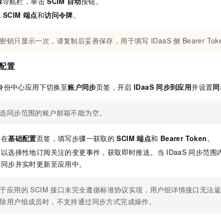
源
导航栏，单击
SCIM
自动
按钮。
成
SCIM 端点
和
访问令牌
。
密钥只显示一次，请复制后妥善保存，用于填写
IDaaS
侧
Bearer Tok
侧配置
身份中心应用下切换至
账户同步
页签，开启
IDaaS
同步到应用
并设置
同
选同步范围的账户邮箱不能为空。
。在
基础配置
页签，填写步骤一获取的
SCIM 端点
和
Bearer Token
。
可以选择性地订阅关注的变更事件，获取即时推送。当
IDaaS
同步范围
发同步并实时更新至应用中。
于应用的 SCIM 接口未完全遵循标准协议实现，用户组详情接口无法
除用户组成员时，不支持通过同步方式完成操作。