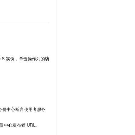
文戏情感细腻自然，动作戏激烈拳拳到肉，实现更强表演能力
支持中英文自由切换，具备更强的噪声鲁棒性
云聚AI 严选权益
SSL 证书
，一键激活高效办公新体验
精选AI产品，从模型到应用全链提效
堡垒机
AI 用量加速计划
应用
防火墙
、识别商机，让客服更高效、服务更出色。
新老同享，达量后返
千问办公
主机安全
NEW
的智能体编程平台
一站式AI生产力平台
AI 应用及服务市场
伶鹊
aaS 实例，单击操作列的
访
企业级人与Agent协作平台，接入和调度多个数字员工
智能客服平台，对话机器人、对话分析、智能外呼
AI 应用
大模型服务平台百炼 - 全妙
大模型
应用创作平台
多模态内容创作工具，已接入 DeepSeek
自然语言处理
数据标注
身份中心断言使用者服务
机器学习
息提取
与 AI 智能体进行实时音视频通话
份中心发布者
URL。
从文本、图片、视频中提取结构化的属性信息
构建支持视频理解的 AI 音视频实时通话应用