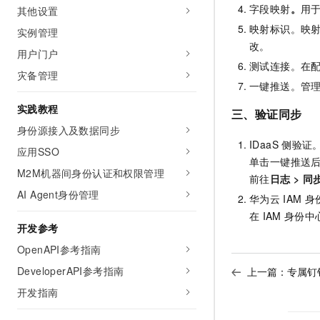
字段映射
。
用
其他设置
映射标识。映
实例管理
改。
用户门户
测试连接。在
灾备管理
一键推送。管
实践教程
三、验证同步
身份源接入及数据同步
IDaaS
侧验证
应用SSO
单击一键推送
M2M机器间身份认证和权限管理
前往
日志
>
同
AI Agent身份管理
华为云
IAM
身
在
IAM
身份中
开发参考
OpenAPI参考指南
DeveloperAPI参考指南
上一篇：
专属钉钉
开发指南