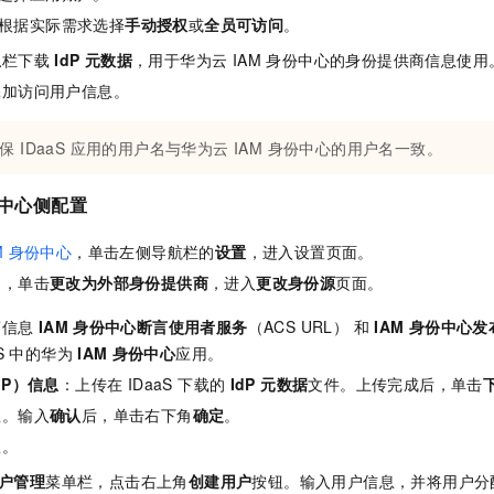
一个 AI 助手
即刻拥有 DeepSeek-R1 满血版
超强辅助，Bol
根据实际需求选择
手动授权
或
全员可访问
。
在企业官网、通讯软件中为客户提供 AI 客服
多种方案随心选，轻松解锁专属 DeepSeek
息
栏下载
IdP 元数据
，用于华为云 IAM 身份中心的身份提供商信息使用
添加访问用户信息。
保 IDaaS 应用的用户名与华为云 IAM 身份中心的用户名一致。
份中心侧配置
M
身份中心
，单击左侧导航栏的
设置
，进入设置页面。
中，单击
更改为外部身份提供商
，进入
更改身份源
页面。
商信息
IAM
身份中心断言使用者服务
（ACS URL） 和
IAM
身份中心发
S 中的华为
IAM
身份中心
应用。
dP）信息
：上传在 IDaaS 下载的
IdP 元数据
文件。上传完成后，单击
息。输入
确认
后，单击右下角
确定
。
权。
户管理
菜单栏，点击右上角
创建用户
按钮。输入用户信息，并将用户分