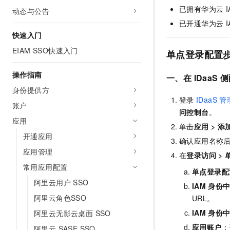
AI 产品 免费试用
已拥有华为云
网络
动态与公告
安全
云开发大赛
Tableau 订阅
1亿+ 大模型 tokens 和 
已开通华为云
可观测
入门学习赛
中间件
AI空中课堂在线直播课
快速入门
140+云产品 免费试用
大模型服务
EIAM SSO快速入门
上云与迁云
产品新客免费试用，最长1
单点登录配置
数据库
生态解决方案
千问AI平台-Token Plan
企业出海
大模型ACA认证体验
操作指南
大数据计算
一、在 IDaaS 
助力企业全员 AI 认知与能
行业生态解决方案
身份提供方
政企业务
媒体服务
千问AI平台-模型体验
登录
IDaaS
管
开发者生态解决方案
账户
在线体验全尺寸、多种模态
问控制台
。
企业服务与云通信
应用
AI 开发和 AI 应用解决
单击
应用
>
添
Happy 系列大模型
开通应用
域名与网站
确认应用名称
应用管理
在
登录访问
>
终端用户计算
常用应用配置
单点登录配
Serverless
大模型解决方案
阿里云用户 SSO
IAM
身份中
阿里云角色SSO
URL。
开发工具
快速部署 Dify，高效搭建 
IAM
身份中心
阿里云无影云桌面 SSO
迁移与运维管理
应用账户
：
阿里云 SASE SSO