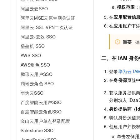
10 分钟在聊天系统中增加
专有云
授权范围
：
阿里云云SSO
在
应用配置信
阿里云MSE云原生网关认证
在
应用账户
下
阿里云-SSL VPN二次认证
阿里云-云效 SSO
重要
确
堡垒机 SSO
AWS SSO
二、在 IAM 身
AWS角色 SSO
登录
华为云
IA
腾讯云用户SSO
在
身份源
页签
腾讯云角色 SSO
获取服务提供
华为云SSO
分别填入 IDaa
百度智能云用户SSO
身份提供商（I
百度智能云角色SSO
确认身份源信
金山云用户单点登录配置
创建用户并授
Salesforce SSO
单击左侧
用
JumpServer SSO