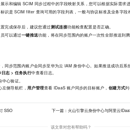
于展示和编辑
SCIM
同步过程中的字段映射关系，您可以根据实际需求
射标识是
SCIM filter
查询可用的字段列表，一般与协议标准及业务字段
配置完成保存后，建议您通过
测试连接
功能检查配置是否正确。
理员可以通过
一键推送
功能，将在同步范围内的账户一次性全部推送到
。
后，同步范围内账户会同步至华为云
IAM
身份中心。如果推送成功后系
步日志
>
任务执行
中查看日志。
份中心验证。
心左侧导航栏，
用户管理
查看
IDaaS
账户同步的目标账户，
创建方式
列
 SSO
下一篇：
火山引擎云身份中心与阿里云IDa
该文章对您有帮助吗？