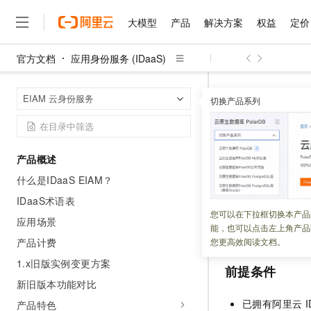
大模型
产品
解决方案
权益
定价
官方文档
应用身份服务 (IDaaS)
大模型
产品
解决方案
权益
定价
云市场
伙伴
服务
了解阿里云
精选产品
精选解决方案
普惠上云
产品定价
精选商城
成为销售伙伴
售前咨询
为什么选择阿里云
千问AI平台
应用身份服务 (I
首页
EIAM 云身份服务
了解云产品的定价详情
切换产品系列
华为云 IAM 身份
大模型服务平台百炼
睿译宝，AI翻译排版一
普惠上云 官方力荐
分销伙伴
在线服务
网站建设
什么是云计算
大
大模型服务与应用平台
上传文档即自动完成翻译和
云服务器38元/年起，超
咨询伙伴
多端小程序
技术领先
华为云 I
云上成本管理
售后服务
千问大模型
GLM-5.2：长任务时代
官方推荐返现计划
大模型
大模型
精选产品
精选解决方案
Salesforce 国际版订阅
稳定可靠
产品概述
管理和优化成本
多元化、高性能、安全可靠
推荐新用户得奖励，单订单
销售伙伴合作计划
自助服务
什么是IDaaS EIAM？
更新时间：
2026-05-02
友盟天域
安全合规
人工智能与机器学习
AI
文本生成
无影云电脑
Hermes Agent，打造
云工开物
无影生态合作计划
在线服务
IDaaS术语表
观测云
分析师报告
随时随地安全接入的云上超
自主进化，持久记忆，越用
高校专属算力普惠，学生认
计算
互联网应用开发
本文档介绍如何配
您可以在下拉框切换本产品
Qwen3.8-Max
HOT
应用场景
Salesforce On Alibaba C
工单服务
能，也可以点击左上角产品
身份认证访问华为
智能体时代全能旗舰模型
Tuya 物联网平台阿里云
研究报告与白皮书
云解析DNS
快速拥有专属 OpenClaw
Consulting Partner 合
大数据
容器
产品计费
您更高效阅读文档。
免费试用
短信专区
蓝凌 OA
Qwen3.7-Plus
1.x旧版实例变更方案
AI 大模型销售与服务生
现代化应用
存储
前提条件
天池大赛
能看、能想、能动手的多模
云原生大数据计算服务 Max
解决方案免费试用 新老
电子合同
新旧版本功能对比
面向分析的企业级SaaS模
最高领取价值200元试用
安全
网络与CDN
AI 算法大赛
Qwen3-VL-Plus
已拥有阿里云
I
产品特色
畅捷通