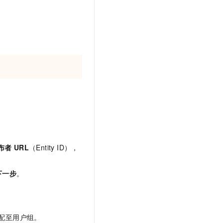
t.diy 一步搞定创意建站
构建大模型应用的安全防护体系
通过自然语言交互简化开发流程,全栈开发支持
通过阿里云安全产品对 AI 应用进行安全防护
。
布者
URL
（Entity ID），
下一步
。
配至用户组。