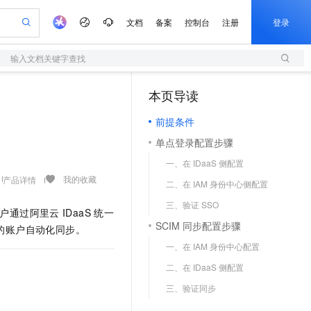
文档
备案
控制台
注册
登录
输入文档关键字查找
验
作计划
器
AI 活动
专业服务
服务伙伴合作计划
开发者社区
加入我们
服务平台百炼
阿里云 OPC 创新助力计划
本页导读
（1）
一站式生成采购清单，支持单品或批量购买
S
可编辑精美 PPT 文稿
S产品伙伴计划（繁花）
峰会
造的大模型服务与应用开发平台
轻量应用服务器
Agency Agents：拥有专属领域专家
AI 生产力先锋
Al MaaS 服务伙伴赋能合作
域名
博文
Careers
至高可申请百万元
前提条件
性可伸缩的云计算服务
 轻松生成专业的 PPT
开启高性价比 AI 编程新体验
先锋实践拓展 AI 生产力的边界
快速构建应用程序和网站，即刻迈出上云第一步
多领域专家智能体,一键组建 AI 虚拟交付团队
Token 补贴，五大权
计划
海大会
伙伴信用分合作计划
商标
问答
社会招聘
单点登录配置步骤
益加速 OPC 成功
S
帕鲁游戏服务器
数字证书管理服务（原SSL证书）
HappyHorse 打造一站式影视创作平台
飞天发布时刻
HOT
划
备案
电子书
校园招聘
一、在 IDaaS 侧配置
联机服务器，轻松开启游戏
视频创作，一键激活电商全链路生产力
全托管，含MySQL、PostgreSQL、SQL Server、MariaDB多引擎
实现全站HTTPS，呈现可信的WEB访问
所见，即是所愿
可视化编排打通从文字构思到成片全链路闭环
更多支持
我的收藏
产品详情
划
公司注册
镜像站
二、在 IAM 身份中心侧配置
视频生成
语音识别与合成
 智能体与工作流应用
短信服务
漫剧工坊：一站式动画创作平台
AI 实训营
合作伙伴培训与认证
三、验证 SSO
划
上云迁移
的智能体编程平台
站生成，高效打造优质广告素材
通过阿里云百炼高效搭建AI应用,助力高效开发
快速生产连贯的高质量长漫剧
从基础到进阶，Agent 创客手把手教你
国内短信简单易用，安全可靠，秒级触达，全球覆盖200+国家和地区。
用户通过阿里云
IDaaS
统一
e-1.1-T2V
Qwen3-TTS-Flash
lScope
我要反馈
查询合作伙伴
SCIM 同步配置步骤
台的账户自动化同步。
畅细腻的高质量视频
离线语音合成大模型，多语言方言自适应，低延迟高稳定
n Alibaba Cloud ISV 合作
代维服务
olarDB
建企业门户网站
大数据开发治理平台 DataWorks
10 分钟搭建微信、支付宝小程序
一、在 IAM 身份中心配置
创新加速
ope
登录合作伙伴管理后台
我要建议
站，无忧落地极速上线
以可视化方式快速构建移动和 PC 门户网站
100%兼容MySQL、PostgreSQL，兼容Oracle，支持集中和分布式
高效部署网站，快速应用到小程序
Data Agent 驱动的一站式 Data+AI 开发治理平台
e-1.1-I2V
Cosyvoice-V3-Flash
二、在 IDaaS 侧配置
安全
畅自然，细节丰富
高表现力语音合成大模型，语音克隆听感自然
我要投诉
上云场景组合购
伴
三、验证同步
边界网络安全防护产品
漫剧创作，剧本、分镜、视频高效生成
覆盖90%+业务场景，专享组合折扣价
2V
VPN
Fun-ASR