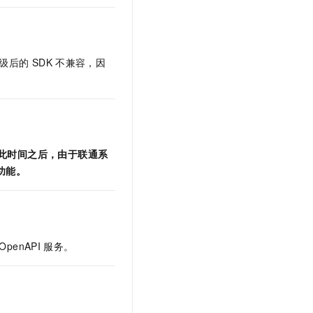
文戏情感细腻自然，动作戏激烈拳拳到肉，实现更强表演能力
支持中英文自由切换，具备更强的噪声鲁棒性
云聚AI 严选权益
SSL 证书
，一键激活高效办公新体验
精选AI产品，从模型到应用全链提效
堡垒机
AI 用量加速计划
应用
级后的
SDK
不兼容，因
防火墙
、识别商机，让客服更高效、服务更出色。
新老同享，达量后返
千问办公
主机安全
NEW
的智能体编程平台
一站式AI生产力平台
AI 应用及服务市场
伶鹊
企业级人与Agent协作平台，接入和调度多个数字员工
智能客服平台，对话机器人、对话分析、智能外呼
此时间之后，由于联通系
AI 应用
功能。
大模型服务平台百炼 - 全妙
大模型
应用创作平台
多模态内容创作工具，已接入 DeepSeek
自然语言处理
数据标注
OpenAPI
服务。
机器学习
息提取
与 AI 智能体进行实时音视频通话
从文本、图片、视频中提取结构化的属性信息
构建支持视频理解的 AI 音视频实时通话应用