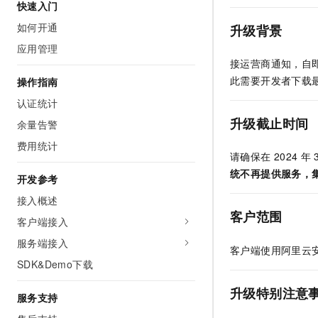
快速入门
AI 产品 免费试用
网络
安全
云开发大赛
Tableau 订阅
如何开通
1亿+ 大模型 tokens 和 
升级背景
可观测
入门学习赛
中间件
AI空中课堂在线直播课
应用管理
140+云产品 免费试用
大模型服务
接运营商通知，自
上云与迁云
产品新客免费试用，最长1
数据库
此需要开发者下载
操作指南
生态解决方案
千问AI平台-Token Plan
企业出海
大模型ACA认证体验
认证统计
大数据计算
助力企业全员 AI 认知与能
行业生态解决方案
升级截止时间
余量告警
政企业务
媒体服务
千问AI平台-模型体验
开发者生态解决方案
费用统计
在线体验全尺寸、多种模态
请确保在
2024
年
企业服务与云通信
AI 开发和 AI 应用解决
统不再提供服务，
开发参考
Happy 系列大模型
域名与网站
接入概述
客户范围
终端用户计算
客户端接入
服务端接入
Serverless
客户端使用阿里云
大模型解决方案
SDK&Demo下载
开发工具
快速部署 Dify，高效搭建 
升级特别注意
服务支持
迁移与运维管理