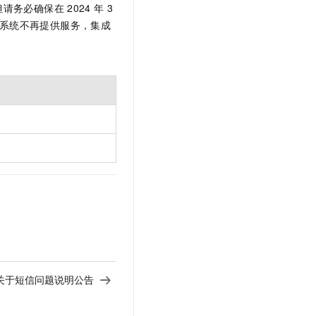
但请务必确保在
2024
年
3
t.diy 一步搞定创意建站
构建大模型应用的安全防护体系
通过自然语言交互简化开发流程,全栈开发支持
通过阿里云安全产品对 AI 应用进行安全防护
系统不再提供服务，集成
关于短信问题说明公告