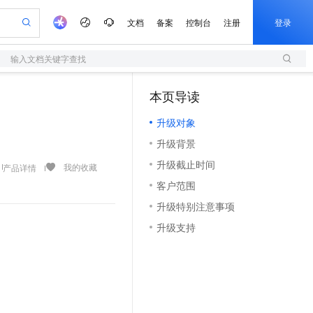
文档
备案
控制台
注册
登录
输入文档关键字查找
验
作计划
器
AI 活动
专业服务
服务伙伴合作计划
开发者社区
加入我们
服务平台百炼
阿里云 OPC 创新助力计划
本页导读
（1）
一站式生成采购清单，支持单品或批量购买
S
S产品伙伴计划（繁花）
峰会
造的大模型服务与应用开发平台
Qwen Audio：打造专属 AI 语音助手
轻量应用服务器
一句话生成原生可编辑精美 PPT 文稿
AI 生产力先锋
Al MaaS 服务伙伴赋能合作
域名
博文
Careers
NEW
至高可申请百万元
升级对象
性可伸缩的云计算服务
开启高性价比 AI 编程新体验
Qwen-Audio-3.0-Realtime 端到端实时语音角色扮演
输入一句话想法, 轻松生成专业的 PPT
先锋实践拓展 AI 生产力的边界
快速构建应用程序和网站，即刻迈出上云第一步
Token 补贴，五大权
计划
海大会
伙伴信用分合作计划
商标
问答
社会招聘
升级背景
益加速 OPC 成功
S
eek-V4-Pro
数字证书管理服务（原SSL证书）
一键部署幻兽帕鲁游戏服务器
飞天发布时刻
HOT
划
备案
电子书
校园招聘
升级截止时间
pSeek-V4-Pro
视频创作，一键激活电商全链路生产力
全托管，含MySQL、PostgreSQL、SQL Server、MariaDB多引擎
实现全站HTTPS，呈现可信的WEB访问
一键购买专属联机服务器，轻松开启游戏
所见，即是所愿
我的收藏
产品详情
更多支持
划
公司注册
镜像站
客户范围
视频生成
语音识别与合成
专属 QwenPaw
短信服务
漫剧工坊：一站式动画创作平台
AI 实训营
HOT
合作伙伴培训与认证
升级特别注意事项
划
上云迁移
的智能体编程平台
站生成，高效打造优质广告素材
从聊天伙伴进化为能主动干活的本地数字员工
快速生产连贯的高质量长漫剧
从基础到进阶，Agent 创客手把手教你
国内短信简单易用，安全可靠，秒级触达，全球覆盖200+国家和地区。
e-1.1-T2V
Qwen3-TTS-Flash
lScope
我要反馈
查询合作伙伴
升级支持
畅细腻的高质量视频
离线语音合成大模型，多语言方言自适应，低延迟高稳定
n Alibaba Cloud ISV 合作
代维服务
olarDB
建企业门户网站
大数据开发治理平台 DataWorks
10 分钟搭建微信、支付宝小程序
创新加速
ope
登录合作伙伴管理后台
我要建议
站，无忧落地极速上线
以可视化方式快速构建移动和 PC 门户网站
100%兼容MySQL、PostgreSQL，兼容Oracle，支持集中和分布式
高效部署网站，快速应用到小程序
Data Agent 驱动的一站式 Data+AI 开发治理平台
e-1.1-I2V
Cosyvoice-V3-Flash
安全
畅自然，细节丰富
高表现力语音合成大模型，语音克隆听感自然
我要投诉
上云场景组合购
伴
边界网络安全防护产品
漫剧创作，剧本、分镜、视频高效生成
覆盖90%+业务场景，专享组合折扣价
2V
VPN
Fun-ASR