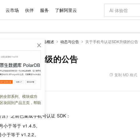
云市场
伙伴
服务
了解阿里云
AI 特惠
数据与 API
成为产品伙伴
企业增值服务
最佳实践
价格计算器
AI 场景体
基础软件
产品伙伴合
阿里云认证
市场活动
配置报价
大模型
DaaS)
安全认证
产品概述
动态与公告
关于手机号认证SDK升级的公告
自助选配和估算价格
新方式
域名与网站
睿译宝，AI翻译排版一步到位
智启 AI 普惠权益
产品生态集成认证中心
企业支持计划
云上春晚
千问官方 MaaS 平台，为开发者和 Agent 而生，新用户赠送 1 亿 + tokens 额度
云服务器 EC
AI Coding
阿里云Maa
2026 阿里云
为企业打
数据集
Windows
大模型认证
模型
NEW
交付可用成果
值低价云产品抢先购
提供智能易用的域名与建站服务
上传文档即自动完成翻译和格式还原
至高享 1亿+免费 tokens，加速 Al 应用落地
安全可靠、弹
智能编程，一键
号认证SDK升级的公告
产品生态伙伴
专家技术服务
云上奥运之旅
弹性计算合作
阿里云中企出
手机三要素
宝塔 Linux
全部认证
价格优势
有专属领域专家
对象存储 OSS
GLM-5.2：长任务时代开源旗舰模型
阿里云 OPC 创新助力计划
云数据库 RD
即刻拥有 DeepS
AI 电商营销
产品生态伙伴工作台
企业增值服务台
云栖战略参考
云存储合作计
云栖大会
身份实名认证
CentOS
训练营
推动算力普惠，释放技术红利
的大模型服务
最高返9万
多领域专家智能体,一键组建 AI 虚拟交付团队
至高百万元 Token 补贴，加速一人公司成长
稳定、安全、高性价比、高性能的云存储服务
真正可用的 1M 上下文,一次完成代码全链路开发
轻松解锁专属 Dee
从图文生成到
复制 MD 格式
 09:09:09
云上的中国
数据库合作计
活动全景
短信
Docker
图片和
站式影视创作平台
人工智能平台 PAI
Hermes Agent，打造自进化智能体
Token Plan 模型订阅计划
Qoder
5 分钟轻松部署
AI 广告创作
企业成长
大模型
NEW
信息公告
看见新力量
云网络合作计
OCR 文字识别
JAVA
级电脑
证享300元代金券
可视化编排打通从文字构思到成片全链路闭环
一站式AI开发、训练和推理服务
自主进化，持久记忆，越用越聪明
Qwen3.8-Max 首发尝鲜，限时加量 10 倍，夜间低至2折
面向真实软件
图文、视频一
的全部系列、模块或功
Kimi-K3
HappyHors
NEW
魔搭 Mode
loud
服务实践
官网公告
区块回到产品主页，帮助
Kimi 最新旗舰模型，长程编程与推理利器
让文字生成流
金融模力时刻
Salesforce O
版
发票查验
全能环境
Qoder CN
Claude Code + GStack 打造工程团队
千问办公，限时限量积分加倍
云原生数据库 P
低代码高效构
AI 建站
NEW
作计划
计划
创新中心
魔搭 ModelSc
健康状态
让AI从“聊天伙伴”进化为能干活的“数字员工”
覆盖公网/内网、递归/权威、移动APP等全场景解析服务
安装技能 GStack，拥有专属 AI 工程团队
你的AI工作搭子，覆盖日常办公高频场景
基于千问大模型等，支持代码智能生成、研发智能问答
0 代码专业建
客户案例
（含）之前已集成手机号认证 SDK：
天气预报查询
操作系统
Deepseek-v4-pro
HappyHors
态合作计划
态智能体模型
旗舰 MoE 大模型，百万上下文与顶尖推理能力
图生视频，流
Compute
同享
容器服务 Kubernetes 版 ACK
万小智 AI 建站低至 15元/月
云防火墙
AI 短剧/漫剧
号小于等于 v1.4.5。
快递物流查询
WordPress
成为服务伙
高校合作
式云数据仓库
点，立即开启云上创新
提供一站式管理容器应用的 K8s 服务
送.CN域名，送备案服务码
云原生的云上
AI助力短剧
号小于等于 v1.2.2。
GLM-5.2
Wan2.7-T
Ubuntu