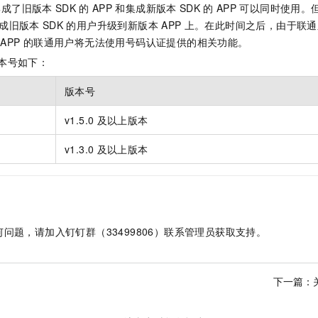
集成了旧版本
SDK
的
APP
和集成新版本
SDK
的
APP
可以同时使用。
一个 AI 助手
即刻拥有 DeepSeek-R1 满血版
超强辅助，Bol
在企业官网、通讯软件中为客户提供 AI 客服
多种方案随心选，轻松解锁专属 DeepSeek
成旧版本
SDK
的用户升级到新版本
APP
上。在此时间之后，由于联通
APP
的联通用户将无法使用号码认证提供的相关功能。
本号如下：
版本号
v1.5.0
及以上版本
v1.3.0
及以上版本
问题，请加入钉钉群（33499806）联系管理员获取支持。
下一篇：