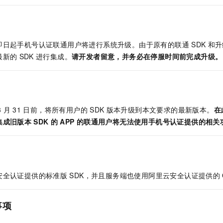
服务生态伙伴
视觉 Coding、空间感知、多模态思考等全面升级
1M上下文，专为长程任务能力而生
云工开物
企业应用
Night Plan 支持 Qwen 3.8-Max
AI 办公
NEW
Red Hat
30+ 款产品免费体验
夜间 5 折，Qwen/Meoo/TokenPlan 客户专享
AI智能应用
科研合作
ERP
堂（旗舰版）
SUSE
智能客服
AI 应用构建
大模型原生
即日起手机号认证联通用户将进行系统升级。由于原有的联通
SDK
和升
CRM
2个月
自动承接线索
最新的
SDK
进行集成。
请开发者留意，并务必在停服时间前完成升级。
建站小程序
Qoder
大模型服务平台百炼-应用模版
OA 办公系统
HOT
NEW
面向真实软件
个人版上线、团队版降价；千问3.8-Max首发发尝鲜
丰富多元化的应用模版和解决方案
力提升
财税管理
模板建站
万有无界
大模型服务平台百炼-智能体
400电话
定制建站
的模型效果
灵活可视化地构建企业级 Agent
3
月
31
日前，将所有用户的
SDK
版本升级到本文要求的最新版本。
在
方案
广告营销
模板小程序
集成旧版本
SDK
的
APP
的联通用户将无法使用手机号认证提供的相关
秒悟
人工智能平台 PAI
定制小程序
云端极速 AI 
新一代 AI 视频生成模型，深度适配广告营销等场景
AI Native 的算法工程平台，一站式完成建模、训练、推理服务部署
APP 开发
建站系统
安全认证提供的标准版
SDK，并且服务端也使用阿里云安全认证提供的
AI 应用
10分钟微调：让0.6B模型媲美235B模型
多模态数据信
事项
依托云原生高可用架构,实现Dify私有化部署
用1%尺寸在特定领域达到大模型90%以上效果