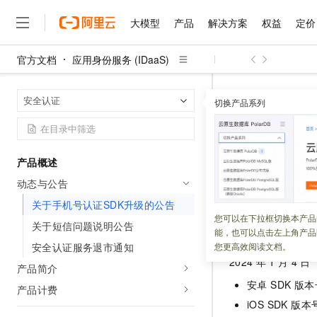
大模型
产品
解决方案
权益
定价
官方文档
应用身份服务 (IDaaS)
大模型
产品
解决方案
权益
定价
云市场
伙伴
服务
了解阿里云
精选产品
精选解决方案
普惠上云
产品定价
精选商城
成为销售伙伴
售前咨询
为什么选择阿里云
千问AI平台
应用身份服务 (I
首页
安全认证
了解云产品的定价详情
切换产品系列
大模型服务平台百炼
千问办公，解锁你的工作
普惠上云 官方力荐
分销伙伴
在线服务
网站建设
什么是云计算
大
大模型服务与应用平台
企业级Agent产品，直接
云服务器38元/年起，超
关于手机
咨询伙伴
多端小程序
技术领先
云上成本管理
售后服务
千问大模型
Agency Agents：拥
官方推荐返现计划
大模型
大模型
精选产品
精选解决方案
Salesforce 国际版订阅
稳定可靠
产品概述
管理和优化成本
多元化、高性能、安全可靠
推荐新用户得奖励，单订单
更新时间：
2024-01-29
销售伙伴合作计划
自助服务
动态与公告
友盟天域
安全合规
人工智能与机器学习
AI
文本生成
无影云电脑
HappyHorse 打造一
云工开物
无影生态合作计划
在线服务
关于手机号认证SDK升级的公告
观测云
分析师报告
随时随地安全接入的云上超
高校专属算力普惠，学生认
计算
互联网应用开发
您可以在下拉框切换本产品
Qwen3.8-Max
HOT
关于短信问题说明公告
升级对象
Salesforce On Alibaba C
工单服务
能，也可以点击左上角产品
智能体时代全能旗舰模型
Tuya 物联网平台阿里云
研究报告与白皮书
云解析DNS
快速拥有专属 OpenClaw
Consulting Partner 合
大数据
容器
安全认证服务退市通知
您更高效阅读文档。
免费试用
短信专区
2024
年
1
月
4
日
蓝凌 OA
Qwen3.7-Plus
产品简介
AI 大模型销售与服务生
现代化应用
存储
天池大赛
能看、能想、能动手的多模
云原生大数据计算服务 Max
解决方案免费试用 新老
安卓 SDK 版本
电子合同
产品计费
面向分析的企业级SaaS模
最高领取价值200元试用
安全
网络与CDN
iOS SDK 版本
AI 算法大赛
Qwen3-VL-Plus
畅捷通