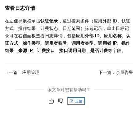
查看日志详情
在左侧导航栏单击
认证记录
，通过搜索条件（应用外部
ID、认证
方式、操作结果、计费状态、日期范围）筛选记录，单击目标记
录可在右侧面板查看日志详情，包括
应用外部
ID
、
应用名称
、
认
证方式
、
操作类型
、
调用者账号
、
调用者类型
、
调用者
IP
、
操作
结果
、
来源
IP
、
计费接口
、
接口调用日期
、
是否计费
等字段。
上一篇：
应用管理
下一篇：
余量告警
该文章对您有帮助吗？
反馈