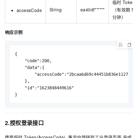
临时
Token
String
ea40df******
（有效期
5
accessCode
分钟）
响应示例
{

    "code":200,

    "data":{

        "accessCode":"2bcaa6d69c44451b836e112710**
    },

    "id":"1623848449616"

}
2.授权登录接口
携带临时
Token(AccessCode), 重定向跳转到工业登录页面,完成