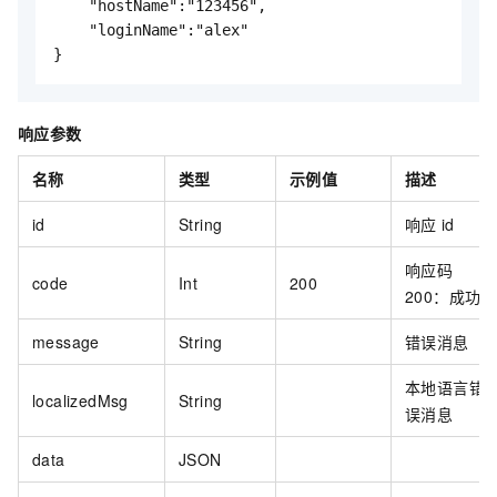
    "hostName":"123456",

    "loginName":"alex"

}
响应参数
名称
类型
示例值
描述
id
String
响应
id
响应码
code
Int
200
200：成功
message
String
错误消息
本地语言错
localizedMsg
String
误消息
data
JSON