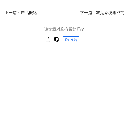
上一篇：
产品概述
下一篇：
我是系统集成商
该文章对您有帮助吗？
反馈