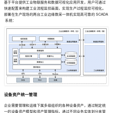
基于平台提供工业物联服务和数据可视化应用开发，用户可通过
快速配置来构建工业流程监控画面，实现生产过程监控可视化。
部署在生产现场的两台工业边缘数采一体机实现高可靠的
SCADA
系统：
设备资产统一管理
企业需要管理和运维下属多级组织的各种设备资产，通过制定统
一的设备资产模型和资产管理指标，通过不同业务实体划分来管