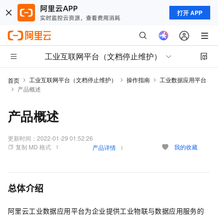
打开 APP
工业互联网平台（文档停止维护）
工业互联网平台（文档停止维护）
操作指南
工业数据应用平台
首页
产品概述
产品概述
更新时间：
2022-01-29 01:52:26
复制 MD 格式
我的收藏
产品详情
总体介绍
阿里云工业数据应用平台为企业提供工业物联与数据应用服务的