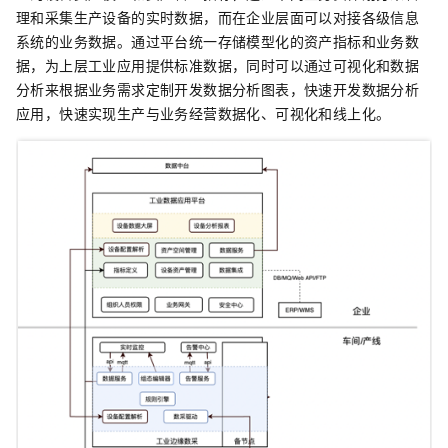
理和采集生产设备的实时数据，而在企业层面可以对接各级信息
系统的业务数据。通过平台统一存储模型化的资产指标和业务数
据，为上层工业应用提供标准数据，同时可以通过可视化和数据
分析来根据业务需求定制开发数据分析图表，快速开发数据分析
应用，快速实现生产与业务经营数据化、可视化和线上化。