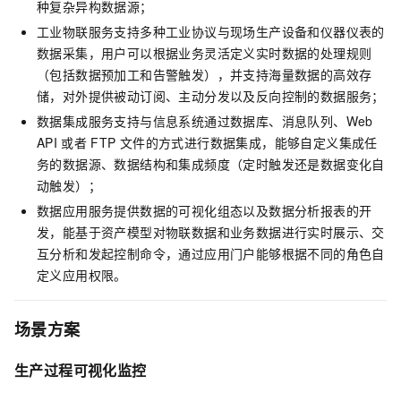
种复杂异构数据源；
工业物联服务支持多种工业协议与现场生产设备和仪器仪表的
数据采集，用户可以根据业务灵活定义实时数据的处理规则
（包括数据预加工和告警触发），并支持海量数据的高效存
储，对外提供被动订阅、主动分发以及反向控制的数据服务；
数据集成服务支持与信息系统通过数据库、消息队列、Web
API
或者
FTP
文件的方式进行数据集成，能够自定义集成任
务的数据源、数据结构和集成频度（定时触发还是数据变化自
动触发）；
数据应用服务提供数据的可视化组态以及数据分析报表的开
发，能基于资产模型对物联数据和业务数据进行实时展示、交
互分析和发起控制命令，通过应用门户能够根据不同的角色自
定义应用权限。
场景方案
生产过程可视化监控