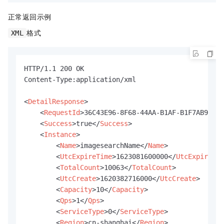
正常返回示例
格式
XML
HTTP/1.1 200 OK

Content-Type:application/xml

<
DetailResponse
>
<
RequestId
>
36C43E96-8F68-44AA-B1AF-B1F7AB94A6C
<
Success
>
true
</
Success
>
<
Instance
>
<
Name
>
imagesearchName
</
Name
>
<
UtcExpireTime
>
1623081600000
</
UtcExpireTim
<
TotalCount
>
10063
</
TotalCount
>
<
UtcCreate
>
1620382716000
</
UtcCreate
>
<
Capacity
>
10
</
Capacity
>
<
Qps
>
1
</
Qps
>
<
ServiceType
>
0
</
ServiceType
>
<
Region
>
cn-shanghai
</
Region
>