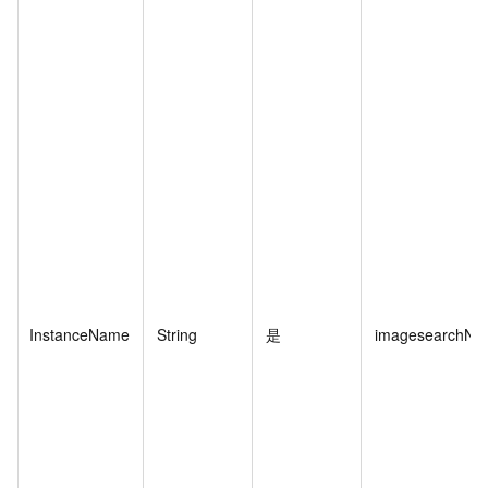
InstanceName
String
是
imagesearchNa