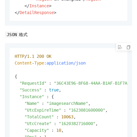
</
Instance
>
</
DetailResponse
>
格式
JSON
HTTP
/
1.1
200
OK
Content
-
Type
:application/json
{

"RequestId"
 : 
"36C43E96-8F68-44AA-B1AF-B1F7AB94A
"Success"
 : 
true
,

"Instance"
 : {

"Name"
 : 
"imagesearchName"
,

"UtcExpireTime"
 : 
"1623081600000"
,

"TotalCount"
 : 
10063
,

"UtcCreate"
 : 
"1620382716000"
,

"Capacity"
 : 
10
,

"Qps"
 : 
1
,
