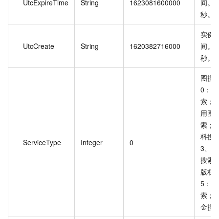
UtcExpireTime
String
1623081600000
间。
秒。
实例
UtcCreate
String
1620382716000
间。
秒。
图搜
0：
索；
用图
索；
料搜
ServiceType
Integer
0
3、7
搜索
版权
5：
索；
金搜