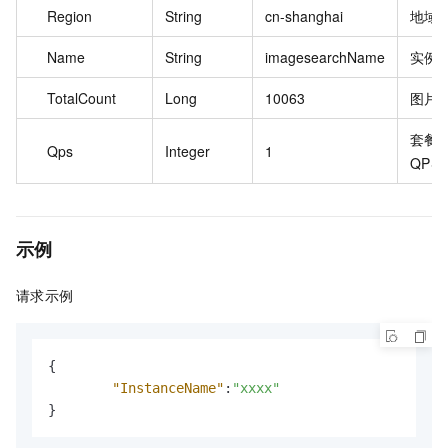
Region
String
cn-shanghai
地域
Name
String
imagesearchName
实例
TotalCount
Long
10063
图片
套餐
Qps
Integer
1
QPS
示例
请求示例
{
"InstanceName"
:
"xxxx"
}