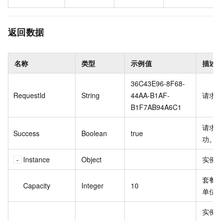
返回数据
名称
类型
示例值
描述
36C43E96-8F68-
RequestId
String
44AA-B1AF-
请求
B1F7AB94A6C1
请求
Success
Boolean
true
功。
Instance
Object
实例
套餐
Capacity
Integer
10
单位
实例