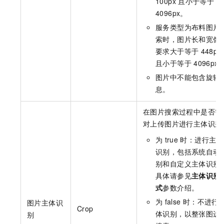
100px
且小于等于
4096px。
服务类型为布料图片
索时，图片长和宽像
要求大于等于
448px
且小于等于
4096px
图片中不能包含旋转
息。
在图片搜索过程中是否需
对上传图片进行主体识别
为
true
时：进行主体
识别，包括系统自动
别和自定义主体识别
具体请参见
主体识别
式
参数介绍。
为
false
时：不进行
图片主体识
Crop
体识别，以整张图进
别