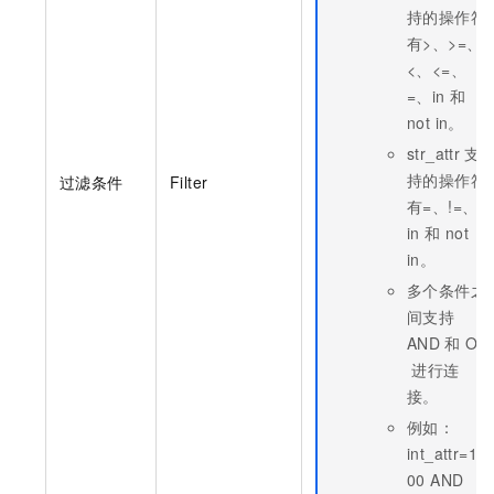
持的操作符
有>、>=、
<、<=、
=、in 和
not in。
str_attr
支
持的操作符
过滤条件
Filter
有=、!=、
in 和
not
in。
多个条件之
间支持
AND
和
OR
进行连
接。
例如：
int_attr=10
00 AND