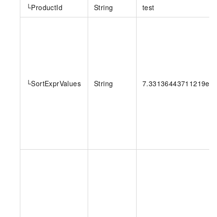
└ProductId
String
test
└SortExprValues
String
7.33136443711219e+2