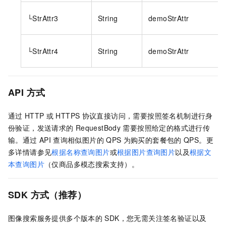
└StrAttr3
String
demoStrAttr
└StrAttr4
String
demoStrAttr
API
方式
通过
HTTP
或
HTTPS
协议直接访问，需要按照签名机制进行身
份验证，发送请求的
RequestBody
需要按照给定的格式进行传
输。通过
API
查询相似图片的
QPS
为购买的套餐包的
QPS。更
多详情请参见
根据名称查询图片
或
根据图片查询图片
以及
根据文
本查询图片
（仅商品多模态搜索支持）
。
SDK
方式（推荐）
图像搜索服务提供多个版本的
SDK，您无需关注签名验证以及