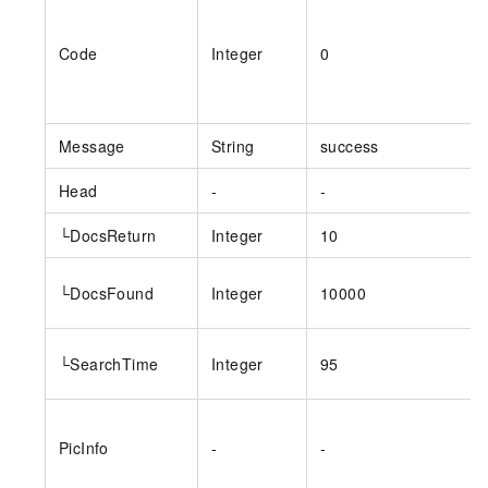
Code
Integer
0
Message
String
success
Head
-
-
└DocsReturn
Integer
10
└DocsFound
Integer
10000
└SearchTime
Integer
95
PicInfo
-
-