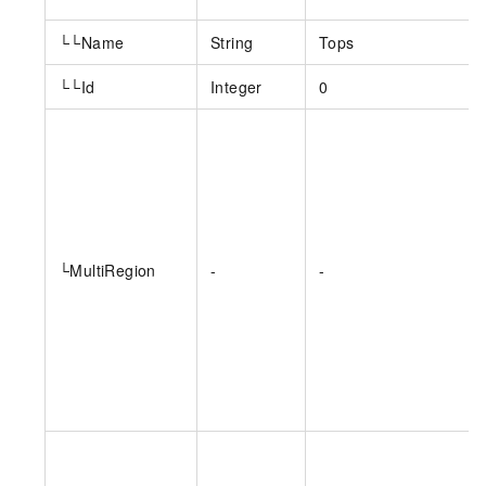
└└Name
String
Tops
└└Id
Integer
0
└MultiRegion
-
-