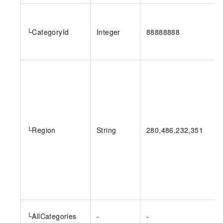
└CategoryId
Integer
88888888
└Region
String
280,486,232,351
└AllCategories
-
-