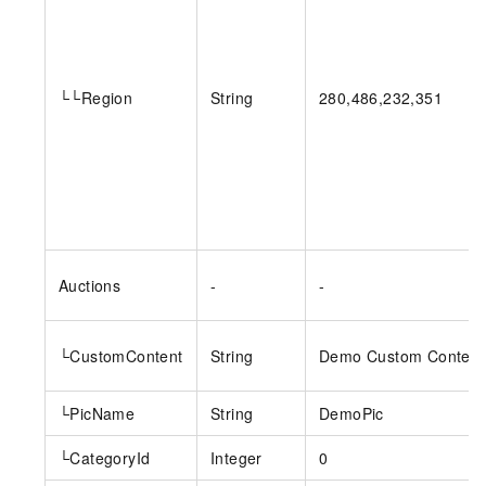
└└Region
String
280,486,232,351
Auctions
-
-
└CustomContent
String
Demo Custom Content
└PicName
String
DemoPic
└CategoryId
Integer
0