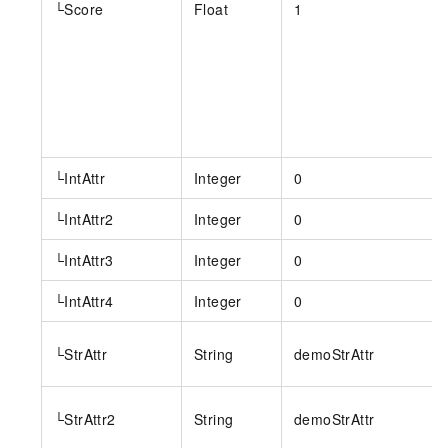
└Score
Float
1
└IntAttr
Integer
0
└IntAttr2
Integer
0
└IntAttr3
Integer
0
└IntAttr4
Integer
0
└StrAttr
String
demoStrAttr
└StrAttr2
String
demoStrAttr