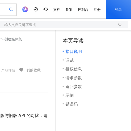
文档
备案
控制台
注册
登录
输入文档关键字查找
验
作计划
器
AI 活动
专业服务
服务伙伴合作计划
开发者社区
加入我们
服务平台百炼
阿里云 OPC 创新助力计划
Set - 创建媒体集
本页导读
（1）
一站式生成采购清单，支持单品或批量购买
S
io：打造专属 AI 语音助手
S产品伙伴计划（繁花）
峰会
造的大模型服务与应用开发平台
轻量应用服务器
一句话生成原生可编辑精美 PPT 文稿
AI 生产力先锋
Al MaaS 服务伙伴赋能合作
域名
博文
Careers
至高可申请百万元
接口说明
性可伸缩的云计算服务
开启高性价比 AI 编程新体验
Qwen-Audio-3.0-Realtime 端到端实时语音角色扮演
输入一句话想法, 轻松生成专业的 PPT
先锋实践拓展 AI 生产力的边界
快速构建应用程序和网站，即刻迈出上云第一步
Token 补贴，五大权
计划
海大会
伙伴信用分合作计划
商标
问答
社会招聘
调试
益加速 OPC 成功
S
eek-V4-Pro
数字证书管理服务（原SSL证书）
一键部署幻兽帕鲁游戏服务器
飞天发布时刻
HOT
划
备案
电子书
校园招聘
授权信息
pSeek-V4-Pro
视频创作，一键激活电商全链路生产力
全托管，含MySQL、PostgreSQL、SQL Server、MariaDB多引擎
实现全站HTTPS，呈现可信的WEB访问
一键购买专属联机服务器，轻松开启游戏
所见，即是所愿
我的收藏
产品详情
更多支持
划
公司注册
镜像站
请求参数
视频生成
语音识别与合成
专属 QwenPaw
短信服务
漫剧工坊：一站式动画创作平台
AI 实训营
HOT
合作伙伴培训与认证
返回参数
划
上云迁移
的智能体编程平台
站生成，高效打造优质广告素材
从聊天伙伴进化为能主动干活的本地数字员工
快速生产连贯的高质量长漫剧
从基础到进阶，Agent 创客手把手教你
国内短信简单易用，安全可靠，秒级触达，全球覆盖200+国家和地区。
e-1.1-T2V
Qwen3-TTS-Flash
lScope
我要反馈
查询合作伙伴
示例
畅细腻的高质量视频
离线语音合成大模型，多语言方言自适应，低延迟高稳定
n Alibaba Cloud ISV 合作
代维服务
olarDB
建企业门户网站
大数据开发治理平台 DataWorks
10 分钟搭建微信、支付宝小程序
错误码
创新加速
ope
登录合作伙伴管理后台
我要建议
站，无忧落地极速上线
以可视化方式快速构建移动和 PC 门户网站
100%兼容MySQL、PostgreSQL，兼容Oracle，支持集中和分布式
高效部署网站，快速应用到小程序
Data Agent 驱动的一站式 Data+AI 开发治理平台
e-1.1-I2V
Cosyvoice-V3-Flash
安全
版与旧版 API 的对比，请
畅自然，细节丰富
高表现力语音合成大模型，语音克隆听感自然
我要投诉
上云场景组合购
伴
边界网络安全防护产品
漫剧创作，剧本、分镜、视频高效生成
覆盖90%+业务场景，专享组合折扣价
2V
VPN
Fun-ASR