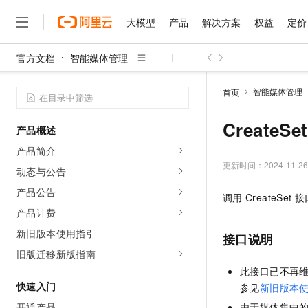
大模型
产品
解决方案
权益
定价
官方文档
智能媒体管理
大模型
产品
解决方案
权益
定价
云市场
伙伴
服务
了解阿里云
精选产品
精选解决方案
普惠上云
产品定价
精选商城
成为销售伙伴
售前咨询
为什么选择阿里云
千问AI平台
智能媒体管理
首页
了解云产品的定价详情
大模型服务平台百炼
千问办公，解锁你的工作
普惠上云 官方力荐
分销伙伴
在线服务
网站建设
什么是云计算
大
大模型服务与应用平台
企业级Agent产品，直接
云服务器38元/年起，超
CreateS
产品概述
咨询伙伴
多端小程序
技术领先
云上成本管理
售后服务
千问大模型
Agency Agents：拥
官方推荐返现计划
大模型
产品简介
大模型
精选产品
精选解决方案
Salesforce 国际版订阅
稳定可靠
管理和优化成本
多元化、高性能、安全可靠
推荐新用户得奖励，单订单
更新时间：
2024-11-26
销售伙伴合作计划
动态与公告
自助服务
友盟天域
安全合规
人工智能与机器学习
AI
文本生成
无影云电脑
HappyHorse 打造一
云工开物
产品公告
调用
CreateSet
接
无影生态合作计划
在线服务
观测云
分析师报告
随时随地安全接入的云上超
高校专属算力普惠，学生认
计算
互联网应用开发
产品计费
Qwen3.8-Max
HOT
Salesforce On Alibaba C
工单服务
智能体时代全能旗舰模型
Tuya 物联网平台阿里云
研究报告与白皮书
新旧版本使用指引
云解析DNS
快速拥有专属 OpenClaw
Consulting Partner 合
接口说明
大数据
容器
免费试用
短信专区
旧版迁移新版指南
蓝凌 OA
Qwen3.7-Plus
AI 大模型销售与服务生
现代化应用
存储
天池大赛
此接口已不再维护
能看、能想、能动手的多模
云原生大数据计算服务 Max
解决方案免费试用 新老
电子合同
快速入门
参见
新旧版本
面向分析的企业级SaaS模
最高领取价值200元试用
安全
网络与CDN
AI 算法大赛
Qwen3-VL-Plus
畅捷通
开通产品
由于媒体集中