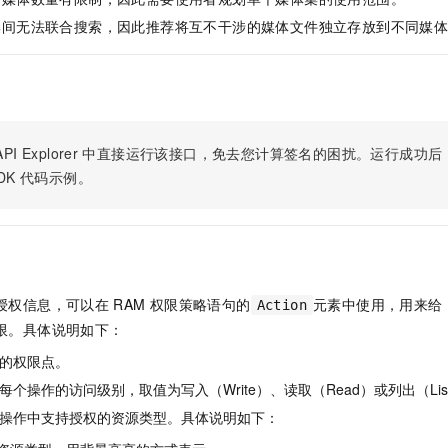
服务生态伙伴
视觉 Coding、空间感知、多模态思考等全面升级
1M上下文，专为长程任务能力而生
云工开物
企业应用
Night Plan 支持 Qwen 3.8-Max
AI 办公
NEW
集间无法联合搜索，因此推荐将互不干涉的媒体文件独立存放到不同媒
Red Hat
30+ 款产品免费体验
夜间 5 折，Qwen/Meoo/TokenPlan 客户专享
AI智能应用
科研合作
ERP
堂（旗舰版）
SUSE
智能客服
AI 应用构建
大模型原生
CRM
2个月
自动承接线索
建站小程序
Qoder
大模型服务平台百炼-应用模版
OA 办公系统
HOT
NEW
面向真实软件
个人版上线、团队版降价；千问3.8-Max首发发尝鲜
丰富多元化的应用模版和解决方案
PI Explorer
中直接运行该接口，免去您计算签名的困扰。运行成功后，OpenA
力提升
财税管理
模板建站
DK
代码示例。
万有无界
大模型服务平台百炼-智能体
400电话
定制建站
的模型效果
灵活可视化地构建企业级 Agent
方案
广告营销
模板小程序
秒悟
人工智能平台 PAI
定制小程序
云端极速 AI 
新一代 AI 视频生成模型，深度适配广告营销等场景
AI Native 的算法工程平台，一站式完成建模、训练、推理服务部署
授权信息，可以在
RAM
权限策略语句的
元素中使用，用来给
Action
APP 开发
限。具体说明如下：
建站系统
的权限点。
个操作的访问级别，取值为写入（Write）、读取（Read）或列出（Lis
AI 应用
10分钟微调：让0.6B模型媲美235B模型
多模态数据信
操作中支持授权的资源类型。具体说明如下：
依托云原生高可用架构,实现Dify私有化部署
用1%尺寸在特定领域达到大模型90%以上效果