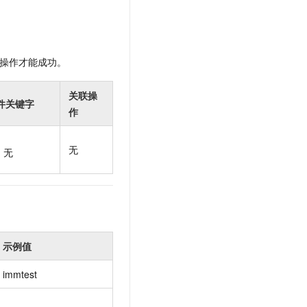
t.diy 一步搞定创意建站
构建大模型应用的安全防护体系
通过自然语言交互简化开发流程,全栈开发支持
通过阿里云安全产品对 AI 应用进行安全防护
操作才能成功。
关联操
件关键字
作
无
无
示例值
immtest