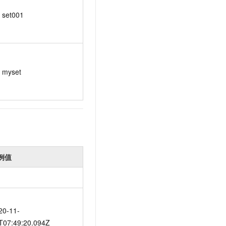
set001
myset
例值
20-11-
T07:49:20.094Z