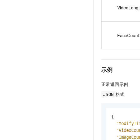
VideoLengt
FaceCount
示例
正常返回示例
格式
JSON
{
"ModifyTi
"VideoCou
"ImageCou