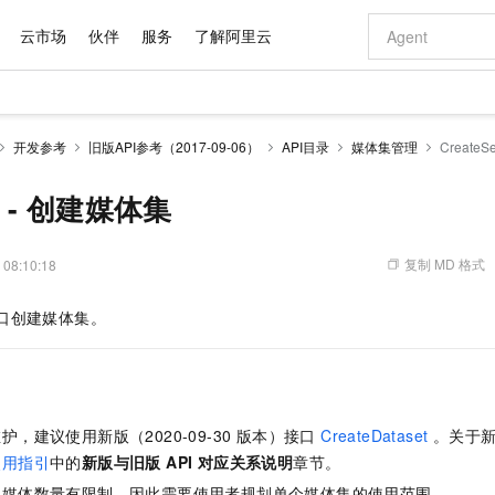
云市场
伙伴
服务
了解阿里云
AI 特惠
数据与 API
成为产品伙伴
企业增值服务
最佳实践
价格计算器
AI 场景体
基础软件
产品伙伴合
阿里云认证
市场活动
配置报价
大模型
开发参考
旧版API参考（2017-09-06）
API目录
媒体集管理
Create
自助选配和估算价格
新方式
域名与网站
睿译宝，AI翻译排版一步到位
智启 AI 普惠权益
产品生态集成认证中心
企业支持计划
云上春晚
千问官方 MaaS 平台，为开发者和 Agent 而生，新用户赠送 1 亿 + tokens 额度
云服务器 EC
Qwen Aud
AI Coding
阿里云Maa
2026 阿里云
为企业打
数据集
Windows
大模型认证
模型
NEW
NEW
交付可用成果
值低价云产品抢先购
提供智能易用的域名与建站服务
上传文档即自动完成翻译和格式还原
至高享 1亿+免费 tokens，加速 Al 应用落地
安全可靠、弹
智能编程，一键
et - 创建媒体集
产品生态伙伴
专家技术服务
云上奥运之旅
弹性计算合作
阿里云中企出
手机三要素
宝塔 Linux
全部认证
价格优势
有专属领域专家
对象存储 OSS
GLM-5.2：长任务时代开源旗舰模型
阿里云 OPC 创新助力计划
云数据库 RD
即刻拥有 DeepS
AI 电商营销
产品生态伙伴工作台
企业增值服务台
云栖战略参考
云存储合作计
云栖大会
身份实名认证
CentOS
训练营
推动算力普惠，释放技术红利
的大模型服务
最高返9万
多领域专家智能体,一键组建 AI 虚拟交付团队
至高百万元 Token 补贴，加速一人公司成长
稳定、安全、高性价比、高性能的云存储服务
真正可用的 1M 上下文,一次完成代码全链路开发
轻松解锁专属 Dee
从图文生成到
复制 MD 格式
 08:10:18
云上的中国
数据库合作计
活动全景
短信
Docker
图片和
站式影视创作平台
人工智能平台 PAI
Hermes Agent，打造自进化智能体
Token Plan 模型订阅计划
Qoder
5 分钟轻松部署
AI 广告创作
企业成长
大模型
NEW
信息公告
口创建媒体集。
看见新力量
云网络合作计
OCR 文字识别
JAVA
级电脑
证享300元代金券
可视化编排打通从文字构思到成片全链路闭环
一站式AI开发、训练和推理服务
自主进化，持久记忆，越用越聪明
Qwen3.8-Max 首发尝鲜，限时加量 10 倍，夜间低至2折
面向真实软件
图文、视频一
Kimi-K3
HappyHors
NEW
魔搭 Mode
loud
服务实践
官网公告
Kimi 最新旗舰模型，长程编程与推理利器
让文字生成流
金融模力时刻
Salesforce O
版
发票查验
全能环境
Qoder CN
Claude Code + GStack 打造工程团队
千问办公，限时限量积分加倍
云原生数据库 P
低代码高效构
AI 建站
NEW
作计划
计划
创新中心
魔搭 ModelSc
健康状态
让AI从“聊天伙伴”进化为能干活的“数字员工”
覆盖公网/内网、递归/权威、移动APP等全场景解析服务
安装技能 GStack，拥有专属 AI 工程团队
你的AI工作搭子，覆盖日常办公高频场景
基于千问大模型等，支持代码智能生成、研发智能问答
0 代码专业建
客户案例
天气预报查询
操作系统
Deepseek-v4-pro
HappyHors
态合作计划
，建议使用新版（2020-09-30 版本）接口
CreateDataset
。关于新
态智能体模型
旗舰 MoE 大模型，百万上下文与顶尖推理能力
图生视频，流
Compute
同享
容器服务 Kubernetes 版 ACK
万小智 AI 建站低至 15元/月
云防火墙
AI 短剧/漫剧
快递物流查询
WordPress
成为服务伙
高校合作
使用指引
中的
新版与旧版 API 对应关系说明
章节。
式云数据仓库
点，立即开启云上创新
提供一站式管理容器应用的 K8s 服务
送.CN域名，送备案服务码
云原生的云上
AI助力短剧
GLM-5.2
Wan2.7-T
Ubuntu
的媒体数量有限制，因此需要使用者规划单个媒体集的使用范围。