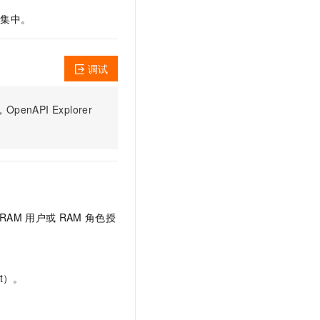
文戏情感细腻自然，动作戏激烈拳拳到肉，实现更强表演能力
支持中英文自由切换，具备更强的噪声鲁棒性
云聚AI 严选权益
SSL 证书
体集中。
，一键激活高效办公新体验
精选AI产品，从模型到应用全链提效
堡垒机
AI 用量加速计划
应用
防火墙
调试
、识别商机，让客服更高效、服务更出色。
新老同享，达量后返
千问办公
主机安全
NEW
的智能体编程平台
一站式AI生产力平台
PI Explorer
AI 应用及服务市场
伶鹊
企业级人与Agent协作平台，接入和调度多个数字员工
智能客服平台，对话机器人、对话分析、智能外呼
AI 应用
大模型服务平台百炼 - 全妙
大模型
应用创作平台
多模态内容创作工具，已接入 DeepSeek
自然语言处理
RAM
用户或
RAM
角色授
数据标注
机器学习
t）。
息提取
与 AI 智能体进行实时音视频通话
从文本、图片、视频中提取结构化的属性信息
构建支持视频理解的 AI 音视频实时通话应用