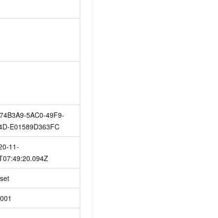
74B3A9-5AC0-49F9-
4D-E01589D363FC
20-11-
T07:49:20.094Z
set
t001