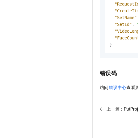
"RequestI
"CreateTi
"SetName"
"SetId"
:
"VideoLen
"FaceCoun
}
错误码
访问
错误中心
查看
上一篇：
PutPr