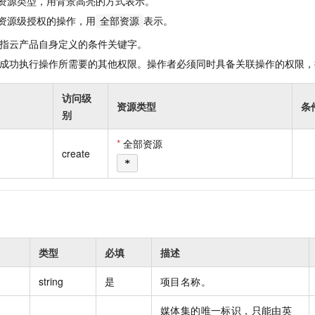
资源类型，用背景高亮的方式表示。
一个 AI 助手
即刻拥有 DeepSeek-R1 满血版
超强辅助，Bol
资源级授权的操作，用
表示。
全部资源
在企业官网、通讯软件中为客户提供 AI 客服
多种方案随心选，轻松解锁专属 DeepSeek
指云产品自身定义的条件关键字。
成功执行操作所需要的其他权限。操作者必须同时具备关联操作的权限，
访问级
资源类型
条
别
*
全部资源
create
*
类型
必填
描述
string
是
项目名称。
媒体集的唯一标识，只能由英