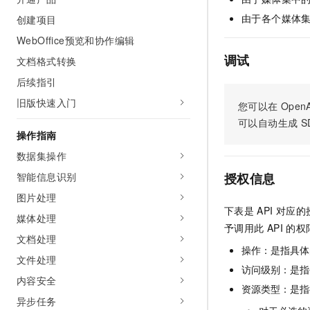
AI 产品 免费试用
网络
安全
云开发大赛
由于各个媒体
创建项目
Tableau 订阅
1亿+ 大模型 tokens 和 
WebOffice预览和协作编辑
可观测
入门学习赛
中间件
AI空中课堂在线直播课
140+云产品 免费试用
调试
大模型服务
文档格式转换
上云与迁云
产品新客免费试用，最长1
数据库
后续指引
生态解决方案
千问AI平台-Token Plan
企业出海
大模型ACA认证体验
大数据计算
旧版快速入门
您可以在
OpenA
助力企业全员 AI 认知与能
行业生态解决方案
可以自动生成
S
政企业务
媒体服务
千问AI平台-模型体验
操作指南
开发者生态解决方案
在线体验全尺寸、多种模态
数据集操作
企业服务与云通信
AI 开发和 AI 应用解决
Happy 系列大模型
智能信息识别
授权信息
域名与网站
图片处理
下表是
API
对应的
终端用户计算
媒体处理
予调用此
API
的权
文档处理
Serverless
大模型解决方案
操作：是指具体
文件处理
开发工具
访问级别：是指每
快速部署 Dify，高效搭建 
内容安全
资源类型：是指
迁移与运维管理
异步任务