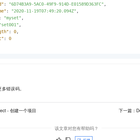
d"
:
"6D74B3A9-5AC0-49F9-914D-E01589D363FC"
,
me"
:
"2020-11-19T07:49:20.094Z"
,
:
"myset"
,
"set001"
,
gth"
:
0
,
t"
:
0
更多错误码。
oject - 创建一个项目
下一篇：
D
该文章对您有帮助吗？
反馈