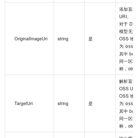
添加盲水
URI。
对于 DWT
模型无需
OriginalImageUri
string
是
OSS 地
为
oss:
其中 bu
同一区域的 
称，obj
解析盲水
OSS UR
OSS 地
TargetUri
string
是
为
oss:
其中 bu
同一区域的 
称，obj