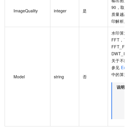
输出图片
90，取值
ImageQuality
integer
是
质量越高
印解析质
水印算法
FFT，可
FFT_FU
DWT_IB
关于不同
参见
Enc
中的算法
Model
string
否
说明