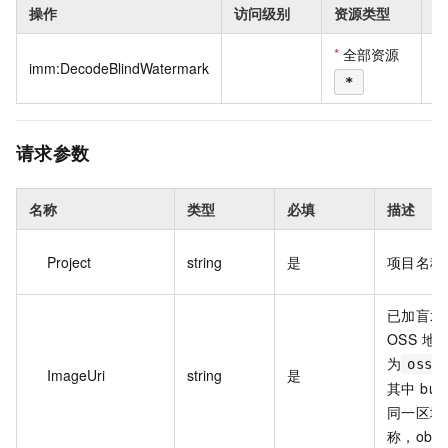
操作
访问级别
资源类型
条
*
全部资源
imm:DecodeBlindWatermark
*
请求参数
名称
类型
必填
描述
Project
string
是
项目名称
已加盲水印
OSS 地
为
oss:
ImageUri
string
是
其中 bu
同一区域的 
称，obj