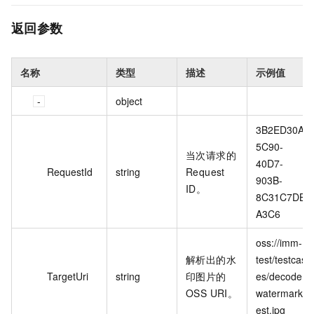
返回参数
名称
类型
描述
示例值
object
3B2ED30A-
5C90-
当次请求的
40D7-
RequestId
string
Request
903B-
ID。
8C31C7DB
A3C6
oss://imm-
解析出的水
test/testcas
TargetUri
string
印图片的
es/decode
OSS URI。
watermarkt
est.jpg