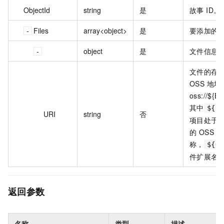
ObjectId
string
是
故事 ID。
Files
array<object>
是
要添加的
object
是
文件信息
文件的存
OSS 地
oss://${B
其中
${Bu
URI
string
否
项目处于同一
的 OSS Bu
称，
${Ob
件扩展名
返回参数
名称
类型
描述