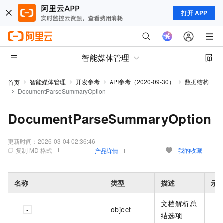
打开 APP
智能媒体管理
智能媒体管理
开发参考
API参考（2020-09-30）
数据结构
首页
DocumentParseSummaryOption
DocumentParseSummaryOption
更新时间：
2026-03-04 02:36:46
复制 MD 格式
我的收藏
产品详情
名称
类型
描述
示
文档解析总
object
结选项