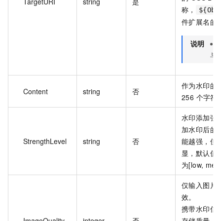
TargetURI
string
是
称，
${Obj
件扩展名的
说明
与
作为水印的
Content
string
否
256 个字符
水印添加强
加水印后的
StrengthLevel
string
否
能越强，但
显，默认值为
为[low, med
仅输入图片格
效。
携带水印信
ImageQuality
integer
否
存储质量，默