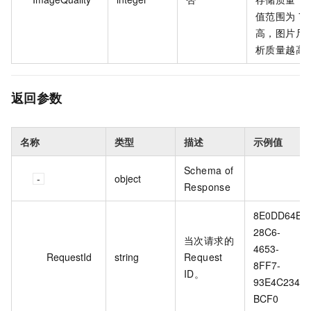
值范围为 70
高，图片尺
析质量越高
返回参数
名称
类型
描述
示例值
Schema of
object
Response
8E0DD64B-
28C6-
当次请求的
4653-
RequestId
string
Request
8FF7-
ID。
93E4C234
BCF0