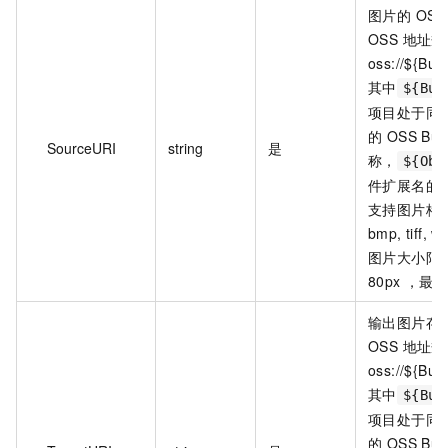
图片的 OSS
OSS 地址
oss://${Buc
其中
${Buc
项目处于同一区
的 OSS Buc
SourceURI
string
是
称，
${Obj
件扩展名的
支持图片格式：j
bmp, tiff, w
图片大小限
80px ，最大
输出图片存储
OSS 地址
oss://${Buc
其中
${Buc
项目处于同一区
的 OSS Buc