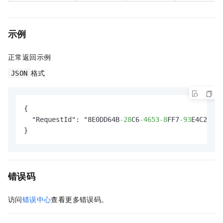
示例
正常返回示例
格式
JSON
{

  "RequestId": "8E0DD64B
-28
C6
-4653
-8
FF7
-93
E4C234BC
}
错误码
访问
错误中心
查看更多错误码。