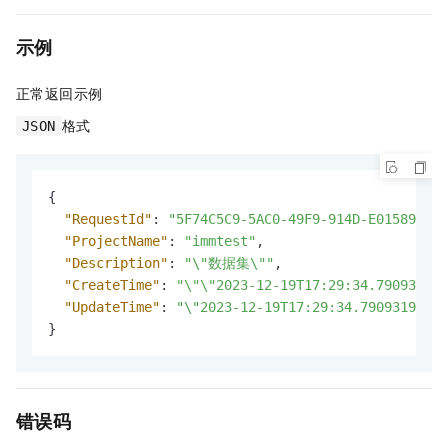
示例
正常返回示例
格式
JSON
{
"RequestId"
:
"5F74C5C9-5AC0-49F9-914D-E01589D3**
"ProjectName"
:
"immtest"
,
"Description"
:
"\"数据集\""
,
"CreateTime"
:
"\"\"2023-12-19T17:29:34.790931971
"UpdateTime"
:
"\"2023-12-19T17:29:34.790931971+0
}
错误码