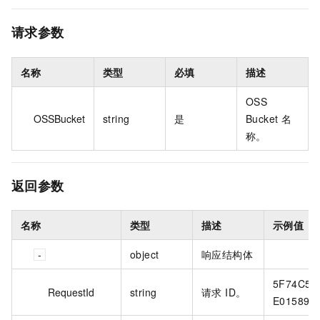
请求参数
名称
类型
必填
描述
OSS
OSSBucket
string
是
Bucket 名
称。
返回参数
名称
类型
描述
示例值
object
响应结构体
5F74C5C
RequestId
string
请求 ID。
E01589D3