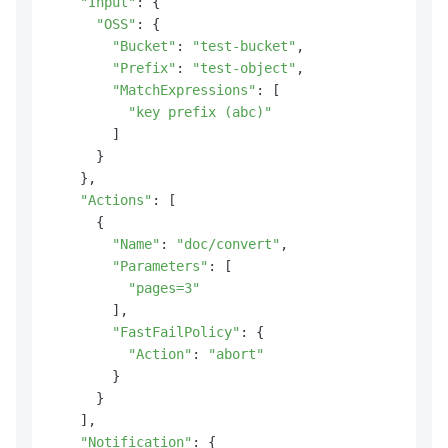
"Input"
: {

"OSS"
: {

"Bucket"
: 
"test-bucket"
,

"Prefix"
: 
"test-object"
,

"MatchExpressions"
: [

"key prefix (abc)"
        ]

      }

    },

"Actions"
: [

      {

"Name"
: 
"doc/convert"
,

"Parameters"
: [

"pages=3"
        ],

"FastFailPolicy"
: {

"Action"
: 
"abort"
        }

      }

    ],

"Notification"
: {
