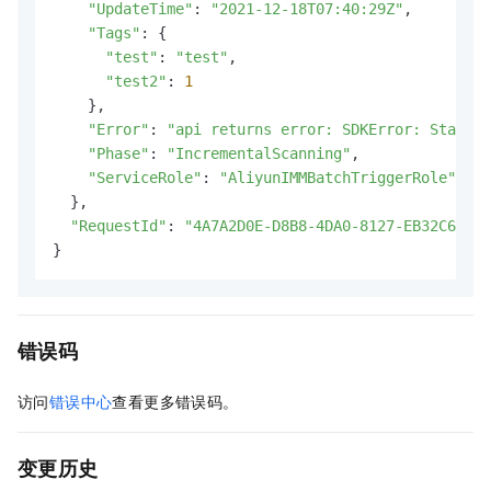
"UpdateTime"
: 
"2021-12-18T07:40:29Z"
,

"Tags"
: {

"test"
: 
"test"
,

"test2"
: 
1
    },

"Error"
: 
"api returns error: SDKError: StatusC
"Phase"
: 
"IncrementalScanning"
,

"ServiceRole"
: 
"AliyunIMMBatchTriggerRole"
  },

"RequestId"
: 
"4A7A2D0E-D8B8-4DA0-8127-EB32C6****
}
错误码
访问
错误中心
查看更多错误码。
变更历史