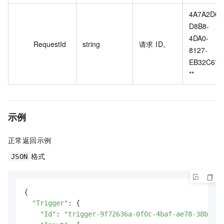
4A7A2D0E
D8B8-
4DA0-
RequestId
string
请求 ID。
8127-
EB32C6***
**
示例
正常返回示例
格式
JSON
{

"Trigger"
: {

"Id"
: 
"trigger-9f72636a-0f0c-4baf-ae78-38b27bf