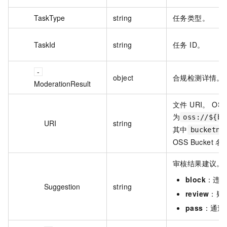
TaskType
string
任务类型。
TaskId
string
任务 ID。
object
合规检测详情。
ModerationResult
文件 URI。 O
为
oss://${bu
URI
string
其中
bucketna
OSS Bucket 
审核结果建议。
block
：违
Suggestion
string
review
：疑
pass
：通过