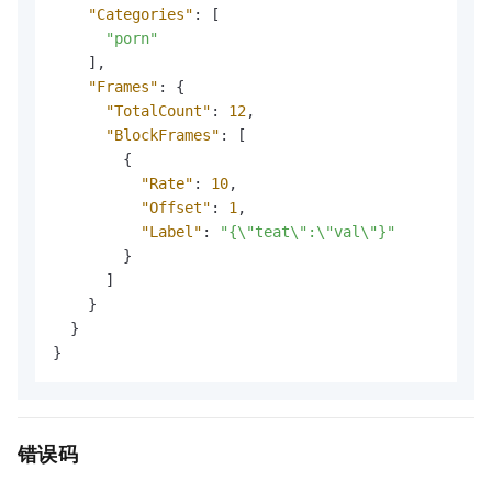
"Categories"
:
[
"porn"
]
,
"Frames"
:
{
"TotalCount"
:
12
,
"BlockFrames"
:
[
{
"Rate"
:
10
,
"Offset"
:
1
,
"Label"
:
"{\"teat\":\"val\"}"
}
]
}
}
}
错误码