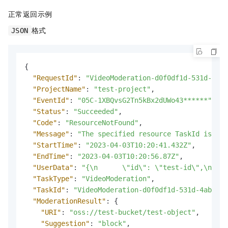
正常返回示例
格式
JSON
{
"RequestId"
:
"VideoModeration-d0f0df1d-531d-4ab4
"ProjectName"
:
"test-project"
,
"EventId"
:
"05C-1XBQvsG2Tn5kBx2dUWo43******"
,
"Status"
:
"Succeeded"
,
"Code"
:
"ResourceNotFound"
,
"Message"
:
"The specified resource TaskId is not
"StartTime"
:
"2023-04-03T10:20:41.432Z"
,
"EndTime"
:
"2023-04-03T10:20:56.87Z"
,
"UserData"
:
"{\n      \"id\": \"test-id\",\n    
"TaskType"
:
"VideoModeration"
,
"TaskId"
:
"VideoModeration-d0f0df1d-531d-4ab4-b3
"ModerationResult"
:
{
"URI"
:
"oss://test-bucket/test-object"
,
"Suggestion"
:
"block"
,