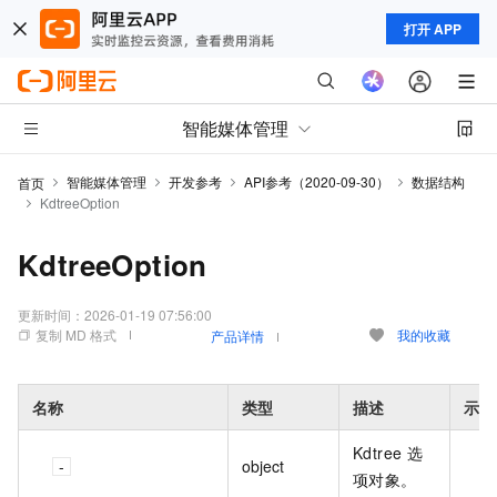
打开 APP
智能媒体管理
智能媒体管理
开发参考
API参考（2020-09-30）
数据结构
首页
KdtreeOption
KdtreeOption
更新时间：
2026-01-19 07:56:00
复制 MD 格式
我的收藏
产品详情
名称
类型
描述
示例
Kdtree 选
object
项对象。