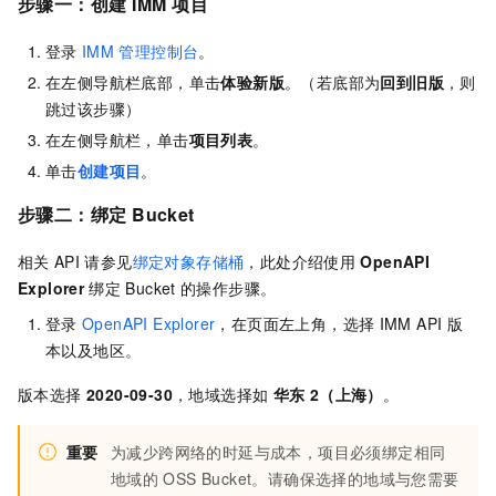
步骤一：创建
IMM
项目
登录
IMM
管理控制台
。
在左侧导航栏底部，单击
体验新版
。（若底部为
回到旧版
，则
跳过该步骤）
在左侧导航栏，单击
项目列表
。
单击
创建项目
。
步骤二：绑定
Bucket
相关
API
请参见
绑定对象存储桶
，此处介绍使用
OpenAPI
Explorer
绑定
Bucket
的操作步骤。
登录
OpenAPI Explorer
，在页面左上角，选择
IMM API
版
本以及地区。
版本选择
2020-09-30
，地域选择如
华东
2（上海）
。
重要
为减少跨网络的时延与成本，项目必须绑定相同
地域的
OSS Bucket。请确保选择的地域与您需要