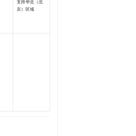
支持华北（北
文戏情感细腻自然，动作戏激烈拳拳到肉，实现更强表演能力
支持中英文自由切换，具备更强的噪声鲁棒性
云聚AI 严选权益
SSL 证书
京）区域
，一键激活高效办公新体验
精选AI产品，从模型到应用全链提效
堡垒机
AI 用量加速计划
应用
防火墙
、识别商机，让客服更高效、服务更出色。
新老同享，达量后返
千问办公
主机安全
NEW
的智能体编程平台
一站式AI生产力平台
AI 应用及服务市场
伶鹊
企业级人与Agent协作平台，接入和调度多个数字员工
智能客服平台，对话机器人、对话分析、智能外呼
AI 应用
大模型服务平台百炼 - 全妙
大模型
应用创作平台
多模态内容创作工具，已接入 DeepSeek
自然语言处理
数据标注
机器学习
息提取
与 AI 智能体进行实时音视频通话
从文本、图片、视频中提取结构化的属性信息
构建支持视频理解的 AI 音视频实时通话应用