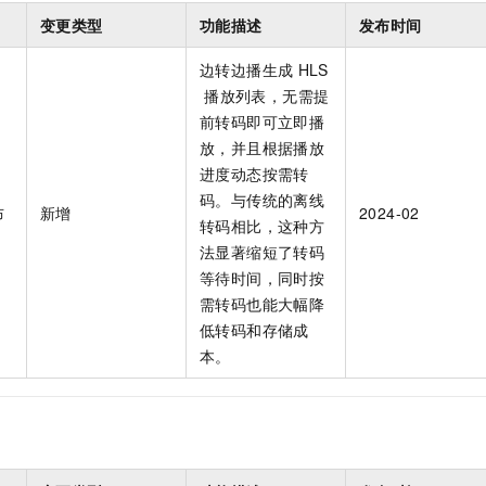
一个 AI 助手
即刻拥有 DeepSeek-R1 满血版
超强辅助，Bol
变更类型
功能描述
发布时间
在企业官网、通讯软件中为客户提供 AI 客服
多种方案随心选，轻松解锁专属 DeepSeek
边转边播生成
HLS
播放列表，无需提
前转码即可立即播
放，并且根据播放
进度动态按需转
码。与传统的离线
布
新增
2024-02
转码相比，这种方
法显著缩短了转码
等待时间，同时按
需转码也能大幅降
低转码和存储成
本。