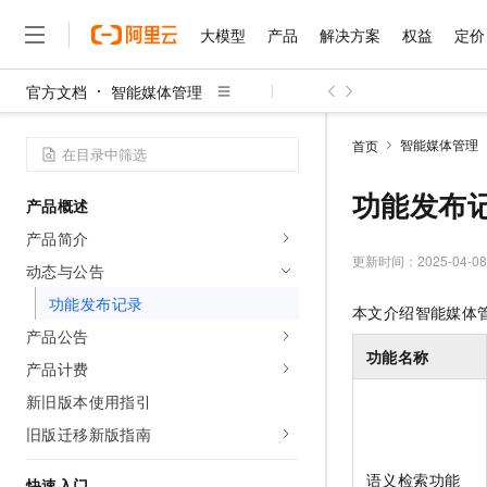
大模型
产品
解决方案
权益
定价
官方文档
智能媒体管理
大模型
产品
解决方案
权益
定价
云市场
伙伴
服务
了解阿里云
精选产品
精选解决方案
普惠上云
产品定价
精选商城
成为销售伙伴
售前咨询
为什么选择阿里云
千问AI平台
智能媒体管理
首页
了解云产品的定价详情
大模型服务平台百炼
千问办公，解锁你的工作
普惠上云 官方力荐
分销伙伴
在线服务
网站建设
什么是云计算
大
大模型服务与应用平台
企业级Agent产品，直接
云服务器38元/年起，超
功能发布
产品概述
咨询伙伴
多端小程序
技术领先
云上成本管理
售后服务
千问大模型
Agency Agents：拥
官方推荐返现计划
大模型
产品简介
大模型
精选产品
精选解决方案
Salesforce 国际版订阅
稳定可靠
管理和优化成本
多元化、高性能、安全可靠
推荐新用户得奖励，单订单
更新时间：
2025-04-08
销售伙伴合作计划
动态与公告
自助服务
友盟天域
安全合规
人工智能与机器学习
AI
文本生成
无影云电脑
HappyHorse 打造一
云工开物
功能发布记录
本文介绍智能媒体
无影生态合作计划
在线服务
观测云
分析师报告
随时随地安全接入的云上超
高校专属算力普惠，学生认
计算
互联网应用开发
产品公告
Qwen3.8-Max
HOT
Salesforce On Alibaba C
工单服务
功能名称
智能体时代全能旗舰模型
Tuya 物联网平台阿里云
研究报告与白皮书
产品计费
云解析DNS
快速拥有专属 OpenClaw
Consulting Partner 合
大数据
容器
免费试用
短信专区
新旧版本使用指引
蓝凌 OA
Qwen3.7-Plus
AI 大模型销售与服务生
现代化应用
存储
天池大赛
能看、能想、能动手的多模
旧版迁移新版指南
云原生大数据计算服务 Max
解决方案免费试用 新老
电子合同
面向分析的企业级SaaS模
最高领取价值200元试用
安全
网络与CDN
AI 算法大赛
Qwen3-VL-Plus
语义检索功能
畅捷通
快速入门