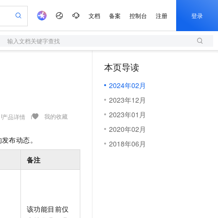
文档
备案
控制台
注册
登录
输入文档关键字查找
验
作计划
器
AI 活动
专业服务
服务伙伴合作计划
开发者社区
加入我们
服务平台百炼
阿里云 OPC 创新助力计划
本页导读
（1）
一站式生成采购清单，支持单品或批量购买
S
io：打造专属 AI 语音助手
S产品伙伴计划（繁花）
峰会
造的大模型服务与应用开发平台
轻量应用服务器
一句话生成原生可编辑精美 PPT 文稿
AI 生产力先锋
Al MaaS 服务伙伴赋能合作
域名
博文
Careers
至高可申请百万元
2024年02月
性可伸缩的云计算服务
开启高性价比 AI 编程新体验
Qwen-Audio-3.0-Realtime 端到端实时语音角色扮演
输入一句话想法, 轻松生成专业的 PPT
先锋实践拓展 AI 生产力的边界
快速构建应用程序和网站，即刻迈出上云第一步
Token 补贴，五大权
计划
海大会
伙伴信用分合作计划
商标
问答
社会招聘
2023年12月
益加速 OPC 成功
S
eek-V4-Pro
数字证书管理服务（原SSL证书）
一键部署幻兽帕鲁游戏服务器
飞天发布时刻
HOT
划
备案
电子书
校园招聘
2023年01月
pSeek-V4-Pro
视频创作，一键激活电商全链路生产力
全托管，含MySQL、PostgreSQL、SQL Server、MariaDB多引擎
实现全站HTTPS，呈现可信的WEB访问
一键购买专属联机服务器，轻松开启游戏
所见，即是所愿
我的收藏
产品详情
更多支持
划
公司注册
镜像站
2020年02月
视频生成
语音识别与合成
专属 QwenPaw
短信服务
漫剧工坊：一站式动画创作平台
AI 实训营
HOT
的发布动态。
合作伙伴培训与认证
2018年06月
划
上云迁移
的智能体编程平台
站生成，高效打造优质广告素材
从聊天伙伴进化为能主动干活的本地数字员工
快速生产连贯的高质量长漫剧
从基础到进阶，Agent 创客手把手教你
国内短信简单易用，安全可靠，秒级触达，全球覆盖200+国家和地区。
e-1.1-T2V
Qwen3-TTS-Flash
lScope
我要反馈
查询合作伙伴
备注
畅细腻的高质量视频
离线语音合成大模型，多语言方言自适应，低延迟高稳定
n Alibaba Cloud ISV 合作
代维服务
olarDB
建企业门户网站
大数据开发治理平台 DataWorks
10 分钟搭建微信、支付宝小程序
创新加速
ope
登录合作伙伴管理后台
我要建议
站，无忧落地极速上线
以可视化方式快速构建移动和 PC 门户网站
100%兼容MySQL、PostgreSQL，兼容Oracle，支持集中和分布式
高效部署网站，快速应用到小程序
Data Agent 驱动的一站式 Data+AI 开发治理平台
e-1.1-I2V
Cosyvoice-V3-Flash
安全
畅自然，细节丰富
高表现力语音合成大模型，语音克隆听感自然
我要投诉
上云场景组合购
伴
边界网络安全防护产品
漫剧创作，剧本、分镜、视频高效生成
覆盖90%+业务场景，专享组合折扣价
该功能目前仅
2V
VPN
Fun-ASR