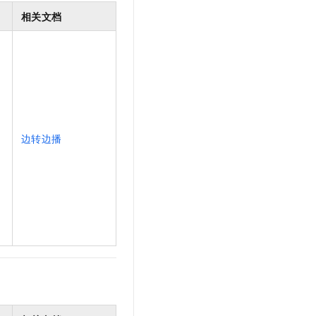
t.diy 一步搞定创意建站
构建大模型应用的安全防护体系
相关文档
通过自然语言交互简化开发流程,全栈开发支持
通过阿里云安全产品对 AI 应用进行安全防护
边转边播