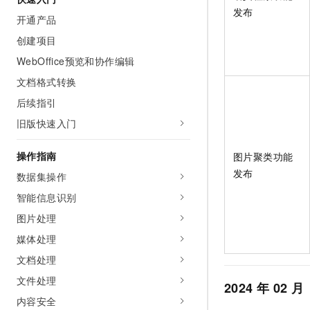
AI 产品 免费试用
发布
网络
安全
云开发大赛
开通产品
Tableau 订阅
1亿+ 大模型 tokens 和 
创建项目
可观测
入门学习赛
中间件
AI空中课堂在线直播课
140+云产品 免费试用
大模型服务
WebOffice预览和协作编辑
上云与迁云
产品新客免费试用，最长1
数据库
文档格式转换
生态解决方案
千问AI平台-Token Plan
企业出海
大模型ACA认证体验
大数据计算
后续指引
助力企业全员 AI 认知与能
行业生态解决方案
旧版快速入门
政企业务
媒体服务
千问AI平台-模型体验
开发者生态解决方案
在线体验全尺寸、多种模态
操作指南
企业服务与云通信
图片聚类功能
AI 开发和 AI 应用解决
发布
Happy 系列大模型
数据集操作
域名与网站
智能信息识别
终端用户计算
图片处理
媒体处理
Serverless
大模型解决方案
文档处理
开发工具
快速部署 Dify，高效搭建 
文件处理
2024
年
02
月
迁移与运维管理
内容安全