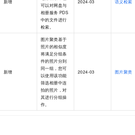
新增
2024-03
服务生态伙伴
语义检索
视觉 Coding、空间感知、多模态思考等全面升级
1M上下文，专为长程任务能力而生
云工开物
企业应用
Night Plan 支持 Qwen 3.8-Max
AI 办公
可以对网盘与
NEW
Red Hat
30+ 款产品免费体验
夜间 5 折，Qwen/Meoo/TokenPlan 客户专享
AI智能应用
相册服务 PDS
科研合作
ERP
中的文件进行
堂（旗舰版）
SUSE
智能客服
AI 应用构建
大模型原生
检索。
CRM
2个月
自动承接线索
建站小程序
Qoder
大模型服务平台百炼-应用模版
OA 办公系统
图片聚类基于
HOT
NEW
面向真实软件
个人版上线、团队版降价；千问3.8-Max首发发尝鲜
丰富多元化的应用模版和解决方案
照片的相似度
力提升
财税管理
模板建站
将满足分组条
万有无界
大模型服务平台百炼-智能体
400电话
件的照片分到
定制建站
的模型效果
灵活可视化地构建企业级 Agent
同一组，您可
方案
新增
广告营销
2024-03
模板小程序
图片聚类
以使用该功能
秒悟
人工智能平台 PAI
筛选相册中连
定制小程序
云端极速 AI 
新一代 AI 视频生成模型，深度适配广告营销等场景
AI Native 的算法工程平台，一站式完成建模、训练、推理服务部署
拍的照片，对
APP 开发
其进行分组操
作。
建站系统
AI 应用
10分钟微调：让0.6B模型媲美235B模型
多模态数据信
依托云原生高可用架构,实现Dify私有化部署
用1%尺寸在特定领域达到大模型90%以上效果