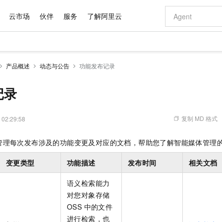
云市场
伙伴
服务
了解阿里云
AI 特惠
数据与 API
成为产品伙伴
企业增值服务
最佳实践
价格计算器
AI 场景体
基础软件
产品伙伴合
阿里云认证
市场活动
配置报价
大模型
产品概述
动态与公告
功能发布记录
自助选配和估算价格
新方式
域名与网站
睿译宝，AI翻译排版一步到位
智启 AI 普惠权益
产品生态集成认证中心
企业支持计划
云上春晚
千问官方 MaaS 平台，为开发者和 Agent 而生，新用户赠送 1 亿 + tokens 额度
云服务器 EC
Qwen Aud
AI Coding
阿里云Maa
2026 阿里云
为企业打
数据集
Windows
大模型认证
模型
NEW
NEW
交付可用成果
值低价云产品抢先购
提供智能易用的域名与建站服务
上传文档即自动完成翻译和格式还原
至高享 1亿+免费 tokens，加速 Al 应用落地
安全可靠、弹
智能编程，一键
记录
产品生态伙伴
专家技术服务
云上奥运之旅
弹性计算合作
阿里云中企出
手机三要素
宝塔 Linux
全部认证
价格优势
有专属领域专家
对象存储 OSS
GLM-5.2：长任务时代开源旗舰模型
阿里云 OPC 创新助力计划
云数据库 RD
即刻拥有 DeepS
AI 电商营销
产品生态伙伴工作台
企业增值服务台
云栖战略参考
云存储合作计
云栖大会
身份实名认证
CentOS
训练营
推动算力普惠，释放技术红利
的大模型服务
最高返9万
多领域专家智能体,一键组建 AI 虚拟交付团队
至高百万元 Token 补贴，加速一人公司成长
稳定、安全、高性价比、高性能的云存储服务
真正可用的 1M 上下文,一次完成代码全链路开发
轻松解锁专属 Dee
从图文生成到
复制 MD 格式
 02:29:58
云上的中国
数据库合作计
活动全景
短信
Docker
图片和
站式影视创作平台
人工智能平台 PAI
Hermes Agent，打造自进化智能体
Token Plan 模型订阅计划
Qoder
5 分钟轻松部署
AI 广告创作
企业成长
大模型
NEW
信息公告
管理每次发布涉及的功能变更及对应的文档，帮助您了解智能媒体管理
看见新力量
云网络合作计
OCR 文字识别
JAVA
级电脑
证享300元代金券
可视化编排打通从文字构思到成片全链路闭环
一站式AI开发、训练和推理服务
自主进化，持久记忆，越用越聪明
Qwen3.8-Max 首发尝鲜，限时加量 10 倍，夜间低至2折
面向真实软件
图文、视频一
Kimi-K3
HappyHors
NEW
魔搭 Mode
loud
服务实践
官网公告
变更类型
功能描述
发布时间
相关文档
Kimi 最新旗舰模型，长程编程与推理利器
让文字生成流
金融模力时刻
Salesforce O
版
发票查验
全能环境
Qoder CN
Claude Code + GStack 打造工程团队
千问办公，限时限量积分加倍
云原生数据库 P
低代码高效构
AI 建站
NEW
作计划
计划
创新中心
魔搭 ModelSc
健康状态
让AI从“聊天伙伴”进化为能干活的“数字员工”
覆盖公网/内网、递归/权威、移动APP等全场景解析服务
安装技能 GStack，拥有专属 AI 工程团队
你的AI工作搭子，覆盖日常办公高频场景
基于千问大模型等，支持代码智能生成、研发智能问答
0 代码专业建
语义检索能力
客户案例
天气预报查询
操作系统
Deepseek-v4-pro
HappyHors
态合作计划
对您对象存储
态智能体模型
旗舰 MoE 大模型，百万上下文与顶尖推理能力
图生视频，流
Compute
同享
容器服务 Kubernetes 版 ACK
万小智 AI 建站低至 15元/月
云防火墙
AI 短剧/漫剧
快递物流查询
WordPress
成为服务伙
高校合作
OSS 中的文件
式云数据仓库
点，立即开启云上创新
提供一站式管理容器应用的 K8s 服务
送.CN域名，送备案服务码
云原生的云上
AI助力短剧
GLM-5.2
Wan2.7-T
进行检索，也
Ubuntu