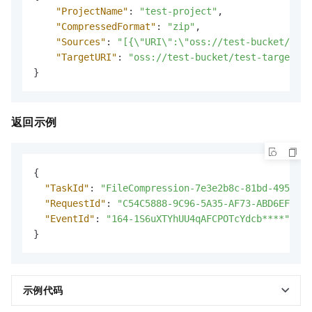
"ProjectName"
:
"test-project"
,
"CompressedFormat"
:
"zip"
,
"Sources"
:
"[{\"URI\":\"oss://test-bucket/test
"TargetURI"
:
"oss://test-bucket/test-target-ob
}
返回示例
{
"TaskId"
:
"FileCompression-7e3e2b8c-81bd-495f-a3
"RequestId"
:
"C54C5888-9C96-5A35-AF73-ABD6EF15**
"EventId"
:
"164-1S6uXTYhUU4qAFCPOTcYdcb****"
}
示例代码