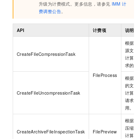
升级为计费模式。更多信息，请参见
IMM
计
费调整公告
。
API
计费项
说明
根据压
源文件
CreateFileCompressionTask
计算压
求的费
FileProcess
根据解
的文件
CreateFileUncompressionTask
计算解
请求的
用。
根据预
压缩包
CreateArchiveFileInspectionTask
FilePreview
计算预