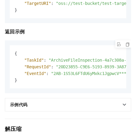
"TargetURI"
:
"oss://test-bucket/test-target-ob
}
返回示例
{
"TaskId"
:
"ArchiveFileInspection-4a7c308a-5671
"RequestId"
:
"20D23855-C9E6-5193-8939-3A8797E1
"EventId"
:
"2AB-1S53L6FTdU6yMxkc1JgpwcV****"
}
示例代码
解压缩