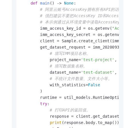
def
main
() -> 
None
:

# 阿里云账号AccessKey拥有所有API的访
# 强烈建议不要把AccessKey ID和Acce
# 本示例通过从环境变量中读取AccessKey，来实现A
        imm_access_key_id = os.getenv(
"Acces
        imm_access_key_secret = os.getenv(
"A
        client = Sample.create_client(imm_acc
        get_dataset_request = imm_20200930_mo
# 填写IMM项目名称。
            project_name=
'test-project'
,

# 填写数据集名称。
            dataset_name=
'test-dataset'
,

# 不统计文件数量、文件大小等。
            with_statistics=
False
        )

        runtime = util_models.RuntimeOptions(
try
:

# 打印API的返回值。
            response = client.get_dataset_wit
print
(response.body.to_map())
