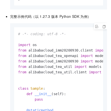
完整示例代码（以
1.27.3
版本
Python SDK
为例）
# -*- coding: utf-8 -*-
import
from
 alibabacloud_imm20200930.client 
import
 
from
 alibabacloud_tea_openapi 
import
 models 
from
 alibabacloud_imm20200930 
import
 models 
from
 alibabacloud_tea_util 
import
 models 
as
from
 alibabacloud_tea_util.client 
import
 Cli
class
Sample
:

def
__init__
(
self
):

pass
    @staticmethod