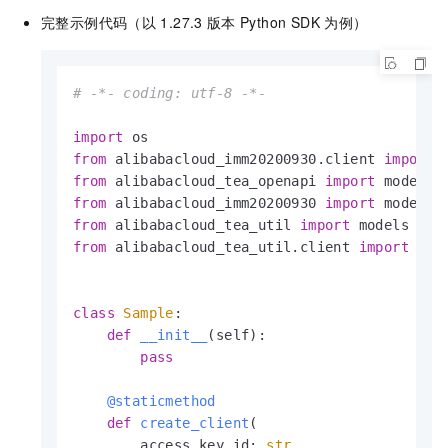
完整示例代码（以
1.27.3
版本
Python SDK
为例）
# -*- coding: utf-8 -*-
import
from
 alibabacloud_imm20200930.client 
import
 
from
 alibabacloud_tea_openapi 
import
 models 
from
 alibabacloud_imm20200930 
import
 models 
from
 alibabacloud_tea_util 
import
 models 
as
from
 alibabacloud_tea_util.client 
import
 Cli
class
Sample
:

def
__init__
(
self
):

pass
    @staticmethod
def
create_client
(
        access_key_id: 
str
,
