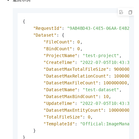
{
"RequestId"
:
"9AB4BD43-C4E5-06AA-E4B2-**
"Dataset"
:
{
"FileCount"
:
0
,
"BindCount"
:
0
,
"ProjectName"
:
"test-project"
,
"CreateTime"
:
"2022-07-05T10:43:32.4
"DatasetMaxTotalFileSize"
:
900000000
"DatasetMaxRelationCount"
:
100000000
"DatasetMaxFileCount"
:
100000000
,
"DatasetName"
:
"test-dataset"
,
"DatasetMaxBindCount"
:
10
,
"UpdateTime"
:
"2022-07-05T10:43:32.4
"DatasetMaxEntityCount"
:
10000000000
"TotalFileSize"
:
0
,
"TemplateId"
:
"Official:ImageManagem
}
}