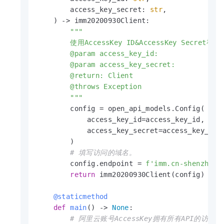
        access_key_secret: 
str
,

) -> imm20200930Client:

"""

        使用AccessKey ID&AccessKey Secret初
        @param access_key_id:

        @param access_key_secret:

        @return: Client

        @throws Exception

        """
        config = open_api_models.Config(

            access_key_id=access_key_id,

            access_key_secret=access_key_secr
        )

# 填写访问的域名。
        config.endpoint = 
f'imm.cn-shenzhen.
return
 imm20200930Client(config)

    @staticmethod
def
main
() -> 
None
:

# 阿里云账号AccessKey拥有所有API的访