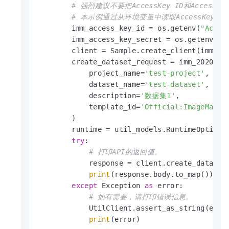
# 强烈建议不要把AccessKey ID和Acce
# 本示例通过从环境变量中读取AccessKey，来实现A
        imm_access_key_id = os.getenv(
"Acces
        imm_access_key_secret = os.getenv(
"A
        client = Sample.create_client(imm_acc
        create_dataset_request = imm_20200930
            project_name=
'test-project'
,

            dataset_name=
'test-dataset'
,

            description=
'数据集1'
,

            template_id=
'Official:ImageManag
        )

        runtime = util_models.RuntimeOptions(
try
:

# 打印API的返回值。
            response = client.create_dataset_
print
(response.body.to_map())

except
 Exception 
as
 error:

# 如有需要，请打印错误信息。
            UtilClient.assert_as_string(error
print
(error)
