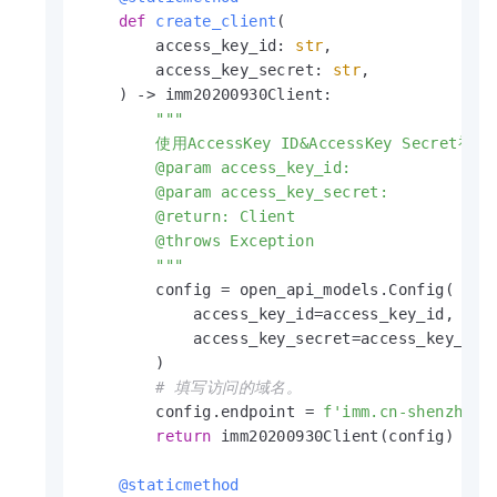
def
create_client
(
        access_key_id: 
str
,

        access_key_secret: 
str
,

) -> imm20200930Client:

"""

        使用AccessKey ID&AccessKey Secret初
        @param access_key_id:

        @param access_key_secret:

        @return: Client

        @throws Exception

        """
        config = open_api_models.Config(

            access_key_id=access_key_id,

            access_key_secret=access_key_secr
        )

# 填写访问的域名。
        config.endpoint = 
f'imm.cn-shenzhen.
return
 imm20200930Client(config)

    @staticmethod