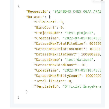
{
"RequestId"
:
"9AB4BD43-C4E5-06AA-A7AB-**
"Dataset"
:
{
"FileCount"
:
0
,
"BindCount"
:
0
,
"ProjectName"
:
"test-project"
,
"CreateTime"
:
"2022-07-05T10:43:32.4
"DatasetMaxTotalFileSize"
:
900000000
"DatasetMaxRelationCount"
:
100000000
"DatasetMaxFileCount"
:
100000000
,
"DatasetName"
:
"test-dataset"
,
"DatasetMaxBindCount"
:
10
,
"UpdateTime"
:
"2022-07-05T10:43:32.4
"DatasetMaxEntityCount"
:
10000000000
"TotalFileSize"
:
0
,
"TemplateId"
:
"Official:ImageManagem
}
}