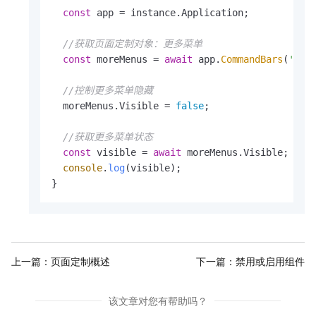
const
 app = instance.
Application
;

//获取页面定制对象：更多菜单
const
 moreMenus = 
await
 app.
CommandBars
(
'Mor
//控制更多菜单隐藏
  moreMenus.
Visible
 = 
false
;

//获取更多菜单状态
const
 visible = 
await
 moreMenus.
Visible
;

console
.
log
(visible);

}
上一篇：
页面定制概述
下一篇：
禁用或启用组件
该文章对您有帮助吗？