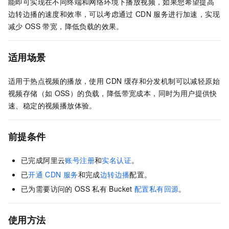
能即可实现在不同终端和网络环境下播放视频，如果您希望提高
边转边播的速度和效率，可以考虑通过
CDN
服务进行加速，实现
减少
OSS
带宽，降低负载的效果。
适用场景
适用于热点视频的播放，使用
CDN
缓存和分发机制可以减轻原始
视频存储（如
OSS）的负载，降低带宽成本，同时为用户提供快
速、稳定的视频播放体验。
前提条件
已完成阿里云
账号注册
和
实名认证
。
已
开通
CDN
服务
和完成
边转边播
配置。
已为需要访问的
OSS
私有
Bucket
配置私有回源
。
使用方法