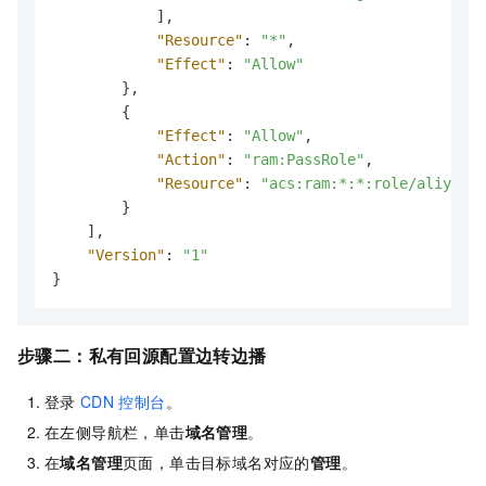
]
,
"Resource"
:
"*"
,
"Effect"
:
"Allow"
}
,
{
"Effect"
:
"Allow"
,
"Action"
:
"ram:PassRole"
,
"Resource"
:
"acs:ram:*:*:role/aliyunim
}
]
,
"Version"
:
"1"
}
步骤二：
私有回源配置边转边播
登录
CDN
控制台
。
在左侧导航栏，单击
域名管理
。
在
域名管理
页面，单击目标域名对应的
管理
。