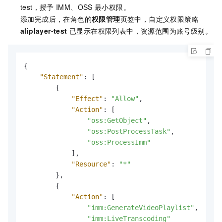
test，授予
IMM、OSS
最小权限。
添加完成后，在角色的
权限管理
页签中，自定义权限策略
aliplayer-test
已显示在权限列表中，资源范围为账号级别。
{
"Statement"
:
[
{
"Effect"
:
"Allow"
,
"Action"
:
[
"oss:GetObject"
,
"oss:PostProcessTask"
,
"oss:ProcessImm"
]
,
"Resource"
:
"*"
}
,
{
"Action"
:
[
"imm:GenerateVideoPlaylist"
,
"imm:LiveTranscoding"