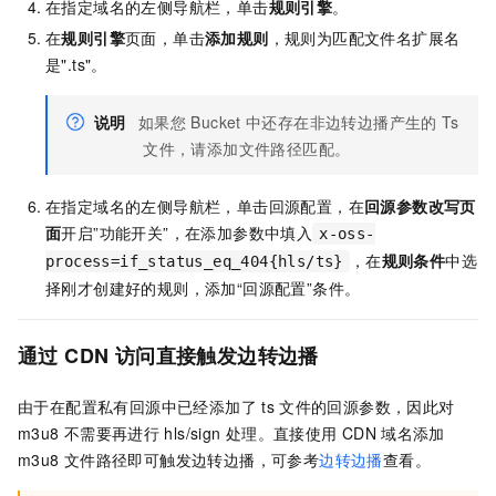
在指定域名的左侧导航栏，单击
规则引擎
。
在
规则引擎
页面，单击
添加规则
，规则为匹配文件名扩展名
是".ts"。
说明
如果您
Bucket
中还存在非边转边播产生的
Ts
文件，请添加文件路径匹配。
在指定域名的左侧导航栏，单击回源配置，在
回源参数改写页
面
开启”功能开关”，在添加参数中填入
x-oss-
，在
规则条件
中选
process=if_status_eq_404{hls/ts}
择刚才创建好的规则，添加“回源配置”条件。
通过
CDN
访问直接触发边转边播
由于在配置私有回源中已经添加了
ts
文件的回源参数，因此对
m3u8
不需要再进行
hls/sign
处理。直接使用
CDN
域名添加
m3u8
文件路径即可触发边转边播，可参考
边转边播
查看。