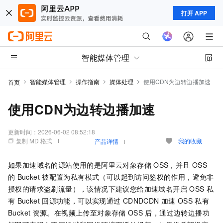
打开 APP
智能媒体管理
智能媒体管理
操作指南
媒体处理
使用CDN为边转边播加速
首页
使用CDN为边转边播加速
更新时间：
2026-06-02 08:52:18
复制 MD 格式
我的收藏
产品详情
如果加速域名的源站使用的是阿里云对象存储
OSS，并且
OSS
的
Bucket
被配置为私有模式（可以起到访问鉴权的作用，避免非
授权的请求盗刷流量），该情况下建议您给加速域名开启
OSS
私
有
Bucket
回源功能，可以实现通过
CDN
DCDN
加速
OSS
私有
Bucket
资源。在视频上传至对象存储
OSS
后，通过边转边播功