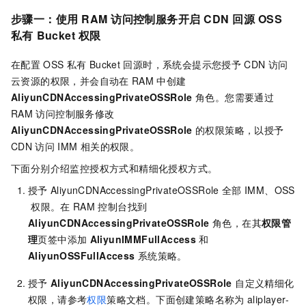
步骤一：
使用
RAM
访问控制服务开启
CDN
回源
OSS
私有
Bucket
权限
在配置
OSS
私有
Bucket
回源时，系统会提示您授予
CDN
访问
云资源的权限，并会自动在
RAM
中创建
AliyunCDNAccessingPrivateOSSRole
角色。您需要通过
RAM
访问控制服务修改
AliyunCDNAccessingPrivateOSSRole
的权限策略，以授予
CDN
访问
IMM
相关的权限。
下面分别介绍监控授权方式和精细化授权方式。
授予
AliyunCDNAccessingPrivateOSSRole
全部
IMM、OSS
权限。在
RAM
控制台找到
AliyunCDNAccessingPrivateOSSRole
角色，在其
权限管
理
页签中添加
AliyunIMMFullAccess
和
AliyunOSSFullAccess
系统策略。
授予
AliyunCDNAccessingPrivateOSSRole
自定义精细化
权限，请参考
权限
策略文档。下面创建策略名称为
aliplayer-