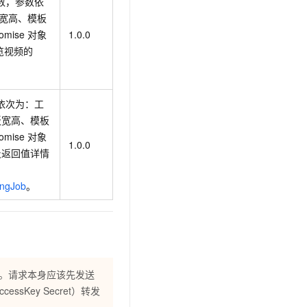
数，参数依
板宽高、模板
omise
对象
1.0.0
览视频的
依次为：工
板宽高、模板
omise
对象
1.0.0
数及返回值详情
ingJob
。
逻辑。请求本身应该先发送
ssKey Secret）转发