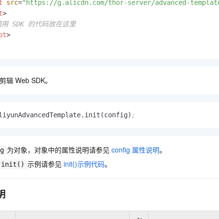
t
src
=
"https://g.alicdn.com/thor-server/advanced-templat
一个 AI 助手
即刻拥有 DeepSeek-R1 满血版
超强辅助，Bol
t
>
在企业官网、通讯软件中为客户提供 AI 客服
多种方案随心选，轻松解锁专属 DeepSeek
调用 SDK 的代码放在这里
pt
>
剪辑
Web SDK。
liyunAdvancedTemplate.init(config)
;
为对象，对象中的属性说明请参见
config
属性说明
。
g
示例请参见
init()示例代码
。
init()
明