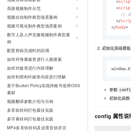
<
scrip
10 分钟在聊天系统中增加
专有云
高级视频制作示范
<
scrip
// 
视频自动制作典型场景案例
</
scri
视频可视化制作典型场景案例
</
body
>
数字人及人声克隆视频制作典型案
例
初始化高级模板
配置剪辑完成时的回调
如何对海量媒资进行人脸搜索
如何对媒资进行内容理解
window.A
如何利用AI对媒资内容进行理解
基于Bucket Policy实现跨账号使用OSS
参数
confi
素材
初始化函数
视频翻译参数介绍与示例
多音轨转码打包最佳实践
config
属性说
多字幕转码打包最佳实践
MP4多音轨转码及设置音轨语言