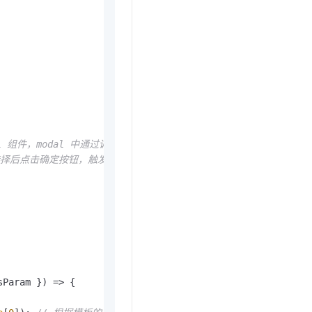
 组件，modal 中通过调用 ICE 的
户选择后点击确定按钮，触发 onOk 方法
sParam }
) =>
 {
