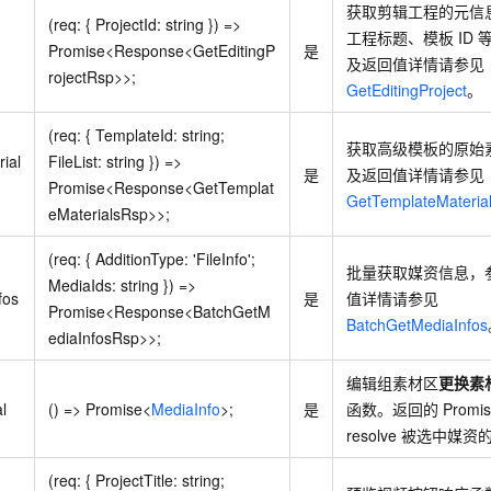
获取剪辑工程的元信
(req: { ProjectId: string }) =>
工程标题、模板
ID
Promise<Response<GetEditingP
是
及返回值详情请参见
rojectRsp>>;
GetEditingProject
。
(req: { TemplateId: string;
获取高级模板的原始
ial
FileList: string }) =>
是
及返回值详情请参见
Promise<Response<GetTemplat
GetTemplateMateria
eMaterialsRsp>>;
(req: { AdditionType: 'FileInfo';
批量获取媒资信息，
MediaIds: string }) =>
fos
是
值详情请参见
Promise<Response<BatchGetM
BatchGetMediaInfos
ediaInfosRsp>>;
编辑组素材区
更换素
l
() => Promise<
MediaInfo
>;
是
函数。返回的
Promi
resolve
被选中媒资
(req: { ProjectTitle: string;