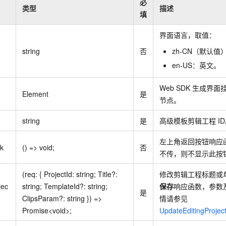
必
类型
描述
填
界面语言，取值：
string
否
zh-CN（默认值
en-US：英文。
Web SDK
生成界面
Element
是
节点。
string
是
高级模板剪辑工程
I
左上角返回按钮响应
ck
() => void;
否
不传，则不显示此按
(req: { ProjectId: string; Title?:
修改剪辑工程标题或
jec
string; TemplateId?: string;
保存
响应函数，参数
是
ClipsParam?: string }) =>
情请参见
Promise<void>;
UpdateEditingProjec