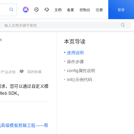
文档
备案
控制台
注册
登录
输入文档关键字查找
验
作计划
器
AI 活动
专业服务
服务伙伴合作计划
开发者社区
加入我们
服务平台百炼
阿里云 OPC 创新助力计划
K
本页导读
（1）
一站式生成采购清单，支持单品或批量购买
S
io：打造专属 AI 语音助手
S产品伙伴计划（繁花）
峰会
造的大模型服务与应用开发平台
轻量应用服务器
一句话生成原生可编辑精美 PPT 文稿
AI 生产力先锋
Al MaaS 服务伙伴赋能合作
域名
博文
Careers
至高可申请百万元
使用说明
性可伸缩的云计算服务
开启高性价比 AI 编程新体验
Qwen-Audio-3.0-Realtime 端到端实时语音角色扮演
输入一句话想法, 轻松生成专业的 PPT
先锋实践拓展 AI 生产力的边界
快速构建应用程序和网站，即刻迈出上云第一步
Token 补贴，五大权
计划
海大会
伙伴信用分合作计划
商标
问答
社会招聘
操作步骤
益加速 OPC 成功
S
eek-V4-Pro
数字证书管理服务（原SSL证书）
一键部署幻兽帕鲁游戏服务器
飞天发布时刻
HOT
划
备案
电子书
校园招聘
config属性说明
pSeek-V4-Pro
视频创作，一键激活电商全链路生产力
全托管，含MySQL、PostgreSQL、SQL Server、MariaDB多引擎
实现全站HTTPS，呈现可信的WEB访问
一键购买专属联机服务器，轻松开启游戏
所见，即是所愿
我的收藏
产品详情
更多支持
划
公司注册
镜像站
init()示例代码
视频生成
语音识别与合成
专属 QwenPaw
短信服务
漫剧工坊：一站式动画创作平台
AI 实训营
HOT
需求，您可以通过自定义模
合作伙伴培训与认证
划
上云迁移
的智能体编程平台
站生成，高效打造优质广告素材
从聊天伙伴进化为能主动干活的本地数字员工
快速生产连贯的高质量长漫剧
从基础到进阶，Agent 创客手把手教你
国内短信简单易用，安全可靠，秒级触达，全球覆盖200+国家和地区。
e-1.1-T2V
Qwen3-TTS-Flash
Web SDK。
lScope
我要反馈
查询合作伙伴
畅细腻的高质量视频
离线语音合成大模型，多语言方言自适应，低延迟高稳定
n Alibaba Cloud ISV 合作
代维服务
olarDB
建企业门户网站
大数据开发治理平台 DataWorks
10 分钟搭建微信、支付宝小程序
创新加速
ope
登录合作伙伴管理后台
我要建议
站，无忧落地极速上线
以可视化方式快速构建移动和 PC 门户网站
100%兼容MySQL、PostgreSQL，兼容Oracle，支持集中和分布式
高效部署网站，快速应用到小程序
Data Agent 驱动的一站式 Data+AI 开发治理平台
e-1.1-I2V
Cosyvoice-V3-Flash
安全
畅自然，细节丰富
高表现力语音合成大模型，语音克隆听感自然
我要投诉
上云场景组合购
伴
见
高级模板剪辑工程——帮
边界网络安全防护产品
漫剧创作，剧本、分镜、视频高效生成
覆盖90%+业务场景，专享组合折扣价
2V
VPN
Fun-ASR