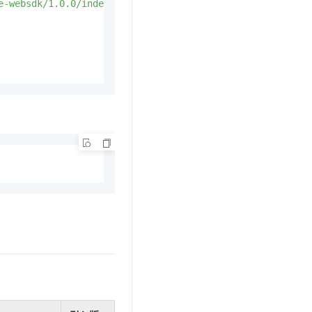
e-websdk/1.0.0/index.js"
>
</
script
>
t.diy 一步搞定创意建站
构建大模型应用的安全防护体系
通过自然语言交互简化开发流程,全栈开发支持
通过阿里云安全产品对 AI 应用进行安全防护