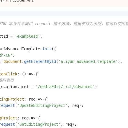
ebSDK 本身并不提供 request 这个方法，这里仅作为示例，您可以使用
ctId = 
'exampleId'
;

unAdvancedTemplate
.
init
({

zh-CN'
,

: 
document
.
getElementById
(
'aliyun-advanced-template'
),



tonClick
: 
() =>
 {

回列表页
location
.
href
 = 
'/mediaEdit/list/advanced'
;

tingProject
: 
req
 =>
 {

request
(
'UpdateEditingProject'
, req);

gProject
: 
req
 =>
 {

request
(
'GetEditingProject'
, req);
