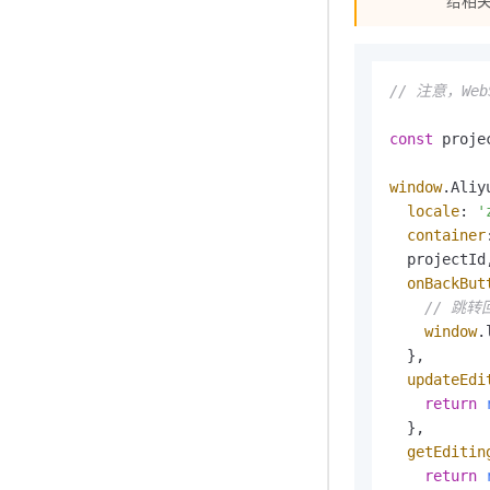
// 注意，W
const
 proje
window
.
Aliy
locale
: 
'
container
  projectId,
onBackBut
// 跳转
window
.
  },

updateEdi
return
  },

getEditin
return