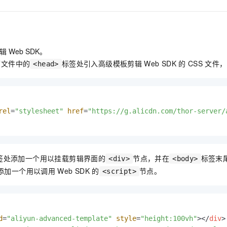
服务生态伙伴
视觉 Coding、空间感知、多模态思考等全面升级
1M上下文，专为长程任务能力而生
云工开物
企业应用
Night Plan 支持 Qwen 3.8-Max
AI 办公
NEW
Red Hat
30+ 款产品免费体验
夜间 5 折，Qwen/Meoo/TokenPlan 客户专享
AI智能应用
科研合作
ERP
堂（旗舰版）
SUSE
智能客服
AI 应用构建
大模型原生
CRM
2个月
自动承接线索
辑
Web SDK。
建站小程序
面文件中的
标签处引入高级模板剪辑
Web SDK
的
CSS
文件，
<head>
Qoder
大模型服务平台百炼-应用模版
OA 办公系统
HOT
NEW
面向真实软件
个人版上线、团队版降价；千问3.8-Max首发发尝鲜
丰富多元化的应用模版和解决方案
力提升
财税管理
模板建站
万有无界
大模型服务平台百炼-智能体
400电话
定制建站
的模型效果
灵活可视化地构建企业级 Agent
rel
=
"stylesheet"
href
=
"https://g.alicdn.com/thor-server/
方案
广告营销
模板小程序
秒悟
人工智能平台 PAI
定制小程序
云端极速 AI 
新一代 AI 视频生成模型，深度适配广告营销等场景
AI Native 的算法工程平台，一站式完成建模、训练、推理服务部署
APP 开发
签处添加一个用以挂载剪辑界面的
节点，并在
标签末
<div>
<body>
添加一个用以调用
Web SDK
的
节点。
<script>
建站系统
AI 应用
10分钟微调：让0.6B模型媲美235B模型
多模态数据信
依托云原生高可用架构,实现Dify私有化部署
用1%尺寸在特定领域达到大模型90%以上效果
d
=
"aliyun-advanced-template"
style
=
"height:100vh"
>
</
div
>