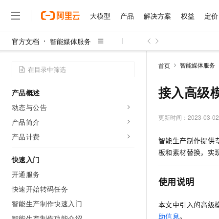
大模型
产品
解决方案
权益
定价
官方文档
智能媒体服务
大模型
产品
解决方案
权益
定价
云市场
伙伴
服务
了解阿里云
精选产品
精选解决方案
普惠上云
产品定价
精选商城
成为销售伙伴
售前咨询
为什么选择阿里云
千问AI平台
智能媒体服务
首页
了解云产品的定价详情
大模型服务平台百炼
千问办公，解锁你的工作
普惠上云 官方力荐
分销伙伴
在线服务
网站建设
什么是云计算
大
大模型服务与应用平台
企业级Agent产品，直接
云服务器38元/年起，超
接入高级模
产品概述
咨询伙伴
多端小程序
技术领先
云上成本管理
售后服务
千问大模型
Agency Agents：拥
官方推荐返现计划
大模型
动态与公告
大模型
精选产品
精选解决方案
Salesforce 国际版订阅
稳定可靠
管理和优化成本
多元化、高性能、安全可靠
推荐新用户得奖励，单订单
更新时间：
2023-03-02
销售伙伴合作计划
产品简介
自助服务
友盟天域
安全合规
人工智能与机器学习
AI
文本生成
无影云电脑
HappyHorse 打造一
云工开物
产品计费
智能生产制作提供
无影生态合作计划
在线服务
观测云
分析师报告
随时随地安全接入的云上超
高校专属算力普惠，学生认
计算
互联网应用开发
Qwen3.8-Max
板和素材替换，实
HOT
Salesforce On Alibaba C
工单服务
快速入门
智能体时代全能旗舰模型
Tuya 物联网平台阿里云
研究报告与白皮书
云解析DNS
快速拥有专属 OpenClaw
Consulting Partner 合
大数据
容器
开通服务
免费试用
短信专区
使用说明
蓝凌 OA
Qwen3.7-Plus
AI 大模型销售与服务生
快速开始转码任务
现代化应用
存储
天池大赛
能看、能想、能动手的多模
云原生大数据计算服务 Max
解决方案免费试用 新老
电子合同
智能生产制作快速入门
本文中引入的高级
面向分析的企业级SaaS模
最高领取价值200元试用
安全
网络与CDN
AI 算法大赛
Qwen3-VL-Plus
助信息
。
畅捷通
智能生产制作功能介绍