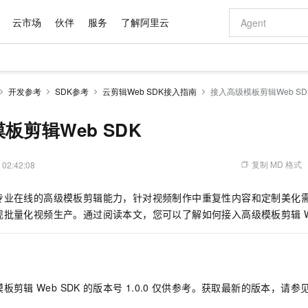
云市场
伙伴
服务
了解阿里云
AI 特惠
数据与 API
成为产品伙伴
企业增值服务
最佳实践
价格计算器
AI 场景体
基础软件
产品伙伴合
阿里云认证
市场活动
配置报价
大模型
开发参考
SDK参考
云剪辑Web SDK接入指南
接入高级模板剪辑Web SD
自助选配和估算价格
新方式
域名与网站
睿译宝，AI翻译排版一步到位
智启 AI 普惠权益
产品生态集成认证中心
企业支持计划
云上春晚
千问官方 MaaS 平台，为开发者和 Agent 而生，新用户赠送 1 亿 + tokens 额度
云服务器 EC
Qwen Aud
AI Coding
阿里云Maa
2026 阿里云
为企业打
数据集
Windows
大模型认证
模型
NEW
NEW
交付可用成果
值低价云产品抢先购
提供智能易用的域名与建站服务
上传文档即自动完成翻译和格式还原
至高享 1亿+免费 tokens，加速 Al 应用落地
安全可靠、弹
智能编程，一键
板剪辑Web SDK
产品生态伙伴
专家技术服务
云上奥运之旅
弹性计算合作
阿里云中企出
手机三要素
宝塔 Linux
全部认证
价格优势
有专属领域专家
对象存储 OSS
GLM-5.2：长任务时代开源旗舰模型
阿里云 OPC 创新助力计划
云数据库 RD
即刻拥有 DeepS
AI 电商营销
产品生态伙伴工作台
企业增值服务台
云栖战略参考
云存储合作计
云栖大会
身份实名认证
CentOS
训练营
推动算力普惠，释放技术红利
的大模型服务
最高返9万
多领域专家智能体,一键组建 AI 虚拟交付团队
至高百万元 Token 补贴，加速一人公司成长
稳定、安全、高性价比、高性能的云存储服务
真正可用的 1M 上下文,一次完成代码全链路开发
轻松解锁专属 Dee
从图文生成到
复制 MD 格式
 02:42:08
云上的中国
数据库合作计
活动全景
短信
Docker
图片和
站式影视创作平台
人工智能平台 PAI
Hermes Agent，打造自进化智能体
Token Plan 模型订阅计划
Qoder
5 分钟轻松部署
AI 广告创作
企业成长
大模型
NEW
信息公告
专业在线的高级模板剪辑能力，针对视频制作中重复性内容和定制美化
看见新力量
云网络合作计
OCR 文字识别
JAVA
级电脑
证享300元代金券
可视化编排打通从文字构思到成片全链路闭环
一站式AI开发、训练和推理服务
自主进化，持久记忆，越用越聪明
Qwen3.8-Max 首发尝鲜，限时加量 10 倍，夜间低至2折
面向真实软件
图文、视频一
Kimi-K3
HappyHors
现批量化视频生产。通过阅读本文，您可以了解如何接入高级模板剪辑
NEW
魔搭 Mode
loud
服务实践
官网公告
Kimi 最新旗舰模型，长程编程与推理利器
让文字生成流
金融模力时刻
Salesforce O
版
发票查验
全能环境
Qoder CN
Claude Code + GStack 打造工程团队
千问办公，限时限量积分加倍
云原生数据库 P
低代码高效构
AI 建站
NEW
作计划
计划
创新中心
魔搭 ModelSc
健康状态
让AI从“聊天伙伴”进化为能干活的“数字员工”
覆盖公网/内网、递归/权威、移动APP等全场景解析服务
安装技能 GStack，拥有专属 AI 工程团队
你的AI工作搭子，覆盖日常办公高频场景
基于千问大模型等，支持代码智能生成、研发智能问答
0 代码专业建
客户案例
天气预报查询
操作系统
Deepseek-v4-pro
HappyHors
态合作计划
态智能体模型
旗舰 MoE 大模型，百万上下文与顶尖推理能力
图生视频，流
Compute
同享
容器服务 Kubernetes 版 ACK
万小智 AI 建站低至 15元/月
云防火墙
AI 短剧/漫剧
快递物流查询
WordPress
成为服务伙
高校合作
模板剪辑
Web SDK
的版本号
1.0.0
仅供参考。获取最新的版本，请参
式云数据仓库
点，立即开启云上创新
提供一站式管理容器应用的 K8s 服务
送.CN域名，送备案服务码
云原生的云上
AI助力短剧
GLM-5.2
Wan2.7-T
Ubuntu