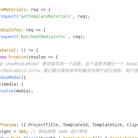
teMaterials
: 
req
 =>
 {

request
(
'GetTemplateMaterials'
, req);

ediaInfos
: 
req
 =>
 {

request
(
'BatchGetMediaInfos'
, req);

aterial
: 
() =>
 {

new
Promise
(
resolve
 =>
 {

设 showMediaModal 是您编写的一个函数，这个函数将展示一个 modal
ListMediaBasicInfos 接口展示媒资库中的媒资供用户进行选择，用
ediaModal
({

k
(
media
) {

esolve
(media);

Preview
: 
(
{ ProjectTitle, TemplateId, TemplateSize, Clip
eight = 
360
; 
// 假设按照 360P 进行预览