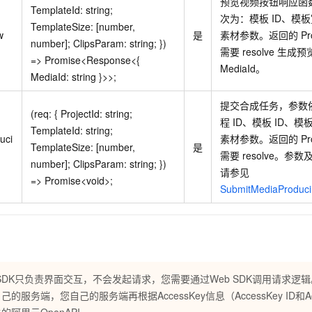
预览视频按钮响应函
TemplateId: string;
次为：模板
ID、模
TemplateSize: [number,
w
是
素材参数。返回的
Pr
number]; ClipsParam: string; })
需要
resolve
生成预
=> Promise<Response<{
MediaId。
MediaId: string }>>;
提交合成任务，参数
(req: { ProjectId: string;
程
ID、模板
ID、模
TemplateId: string;
uci
素材参数。返回的
Pr
TemplateSize: [number,
是
需要
resolve。参
number]; ClipsParam: string; })
请参见
=> Promise<void>;
SubmitMediaProduc
 SDK只负责界面交互，不会发起请求，您需要通过Web SDK调用请求
己的服务端，您自己的服务端再根据AccessKey信息（AccessKey ID和Acce
的阿里云OpenAPI。