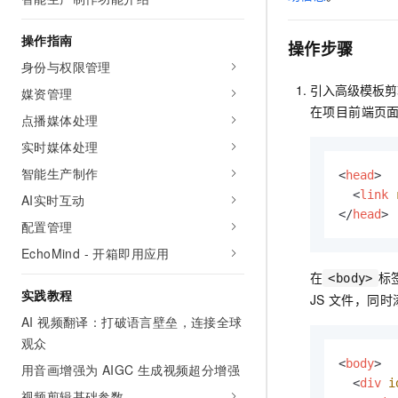
AI 产品 免费试用
网络
安全
云开发大赛
Tableau 订阅
1亿+ 大模型 tokens 和 
操作指南
操作步骤
可观测
入门学习赛
中间件
AI空中课堂在线直播课
身份与权限管理
140+云产品 免费试用
大模型服务
上云与迁云
产品新客免费试用，最长1
引入高级模板剪
数据库
媒资管理
生态解决方案
在项目前端页
千问AI平台-Token Plan
点播媒体处理
企业出海
大模型ACA认证体验
大数据计算
助力企业全员 AI 认知与能
实时媒体处理
行业生态解决方案
政企业务
媒体服务
千问AI平台-模型体验
智能生产制作
<
head
>
开发者生态解决方案
在线体验全尺寸、多种模态
<
link
AI实时互动
企业服务与云通信
AI 开发和 AI 应用解决
</
head
>
Happy 系列大模型
配置管理
域名与网站
EchoMind - 开箱即用应用
终端用户计算
在
标
<body>
实践教程
JS
文件，同时
Serverless
大模型解决方案
AI 视频翻译：打破语言壁垒，连接全球
观众
开发工具
快速部署 Dify，高效搭建 
<
body
>
用音画增强为 AIGC 生成视频超分增强
迁移与运维管理
<
div
i
视频剪辑基础参数