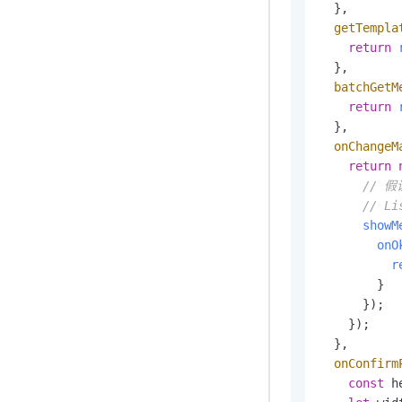
  },

getTempla
return
  },

batchGetM
return
  },

onChangeM
return
// 假
// 
showM
onO
r
        }

      });

    });

  },

onConfirm
const
 h