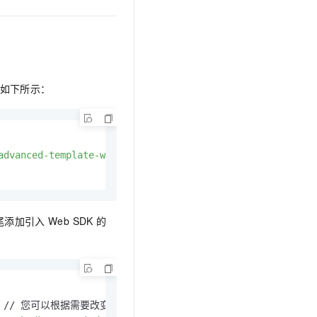
文戏情感细腻自然，动作戏激烈拳拳到肉，实现更强表演能力
支持中英文自由切换，具备更强的噪声鲁棒性
云聚AI 严选权益
SSL 证书
，一键激活高效办公新体验
精选AI产品，从模型到应用全链提效
堡垒机
AI 用量加速计划
应用
防火墙
、识别商机，让客服更高效、服务更出色。
新老同享，达量后返
如下所示：
千问办公
主机安全
NEW
的智能体编程平台
一站式AI生产力平台
AI 应用及服务市场
伶鹊
企业级人与Agent协作平台，接入和调度多个数字员工
智能客服平台，对话机器人、对话分析、智能外呼
advanced-template-websdk/1.0.0/index.css"
>
AI 应用
大模型服务平台百炼 - 全妙
大模型
应用创作平台
多模态内容创作工具，已接入 DeepSeek
自然语言处理
尾添加引入
Web SDK
的
数据标注
机器学习
息提取
与 AI 智能体进行实时音视频通话
从文本、图片、视频中提取结构化的属性信息
构建支持视频理解的 AI 音视频实时通话应用
 // 您可以根据需要改变 container 高度
