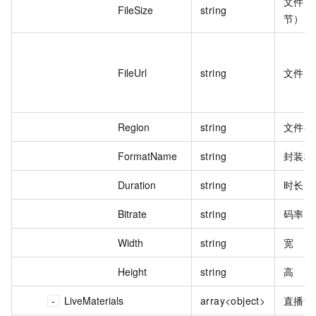
文件大
FileSize
string
节）
FileUrl
string
文件 O
Region
string
文件存
FormatName
string
封装格
Duration
string
时长
Bitrate
string
码率
Width
string
宽
Height
string
高
LiveMaterials
array<object>
直播流