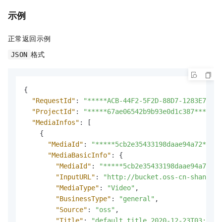
示例
正常返回示例
格式
JSON
{
"RequestId"
:
"*****ACB-44F2-5F2D-88D7-1283E70***
"ProjectId"
:
"*****67ae06542b9b93e0d1c387*****"
,
"MediaInfos"
:
[
{
"MediaId"
:
"*****5cb2e35433198daae94a72*****
"MediaBasicInfo"
:
{
"MediaId"
:
"*****5cb2e35433198daae94a72***
"InputURL"
:
"http://bucket.oss-cn-shanghai
"MediaType"
:
"Video"
,
"BusinessType"
:
"general"
,
"Source"
:
"oss"
,
"Title"
:
"default_title_2020-12-23T03:32:5