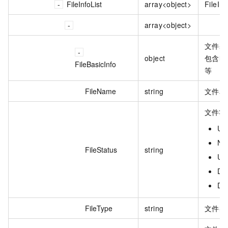
FileInfoList
array<object>
FileInf
array<object>
文件基
object
包含时
FileBasicInfo
等
FileName
string
文件名
文件状
Up
No
FileStatus
string
Up
Di
De
FileType
string
文件类