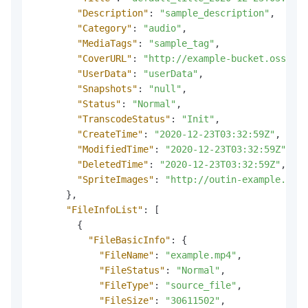
"Description"
:
"sample_description"
,
"Category"
:
"audio"
,
"MediaTags"
:
"sample_tag"
,
"CoverURL"
:
"http://example-bucket.oss-cn-
"UserData"
:
"userData"
,
"Snapshots"
:
"null"
,
"Status"
:
"Normal"
,
"TranscodeStatus"
:
"Init"
,
"CreateTime"
:
"2020-12-23T03:32:59Z"
,
"ModifiedTime"
:
"2020-12-23T03:32:59Z"
,
"DeletedTime"
:
"2020-12-23T03:32:59Z"
,
"SpriteImages"
:
"http://outin-example.oss-
}
,
"FileInfoList"
:
[
{
"FileBasicInfo"
:
{
"FileName"
:
"example.mp4"
,
"FileStatus"
:
"Normal"
,
"FileType"
:
"source_file"
,
"FileSize"
:
"30611502"
,