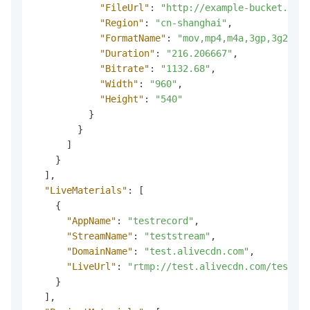
"FileUrl"
:
"http://example-bucket.oss-
"Region"
:
"cn-shanghai"
,
"FormatName"
:
"mov,mp4,m4a,3gp,3g2,mj2
"Duration"
:
"216.206667"
,
"Bitrate"
:
"1132.68"
,
"Width"
:
"960"
,
"Height"
:
"540"
}
}
]
}
]
,
"LiveMaterials"
:
[
{
"AppName"
:
"testrecord"
,
"StreamName"
:
"teststream"
,
"DomainName"
:
"test.alivecdn.com"
,
"LiveUrl"
:
"rtmp://test.alivecdn.com/testrec
}
]
,