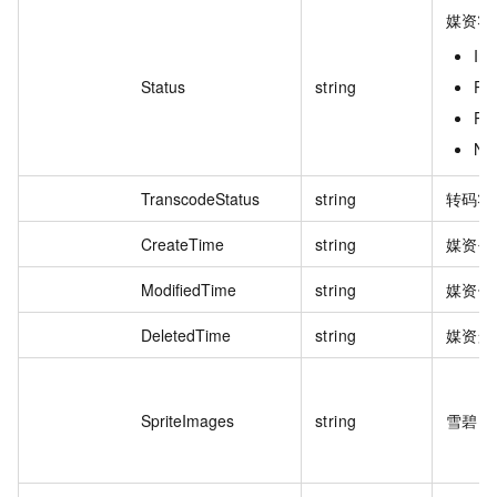
媒资状
Init
Status
string
Pr
Pr
No
TranscodeStatus
string
转码状
CreateTime
string
媒资创
ModifiedTime
string
媒资修
DeletedTime
string
媒资删
SpriteImages
string
雪碧图