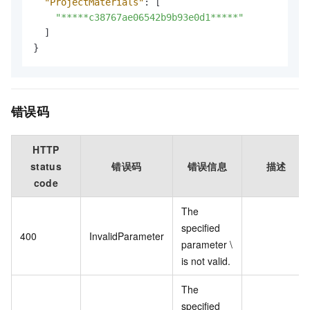
"ProjectMaterials"
:
[
"*****c38767ae06542b9b93e0d1*****"
]
}
错误码
HTTP
status
错误码
错误信息
描述
code
The
specified
400
InvalidParameter
parameter \
is not valid.
The
specified