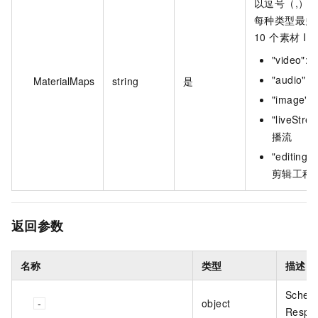
以逗号（,）
每种类型最多
10 个素材 ID
"video":
"audio":
MaterialMaps
string
是
"image"
"liveStre
播流
"editingPr
剪辑工程
返回参数
名称
类型
描述
Schem
object
Respo