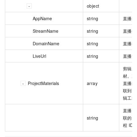
object
AppName
string
直播播
StreamName
string
直播播
DomainName
string
直播播
LiveUrl
string
直播流
剪辑工
材。直
ProjectMaterials
array
直播结
联到一
辑工程
直播剪
string
联的普
程 ID