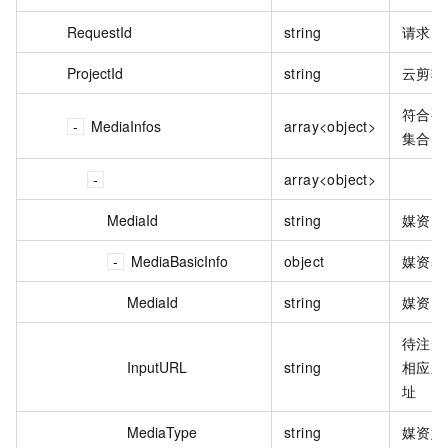
RequestId
string
请求 I
ProjectId
string
云剪辑项
符合要
MediaInfos
array<object>
集合
array<object>
MediaId
string
媒资 I
MediaBasicInfo
object
媒资基
MediaId
string
媒资 I
待注册
InputURL
string
相应系
址
MediaType
string
媒资媒