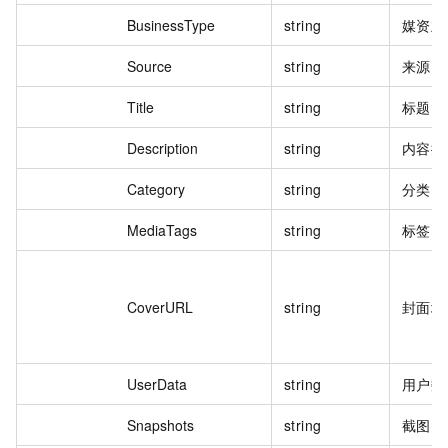
BusinessType
string
媒资业
Source
string
来源
Title
string
标题
Description
string
内容描
Category
string
分类
MediaTags
string
标签
CoverURL
string
封面地
UserData
string
用户数
Snapshots
string
截图