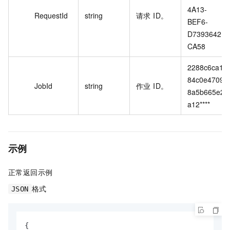
4A13-
RequestId
string
请求 ID。
BEF6-
D7393642
CA58
2288c6ca1
84c0e4709
JobId
string
作业 ID。
8a5b665e2
a12****
示例
正常返回示例
格式
JSON
{