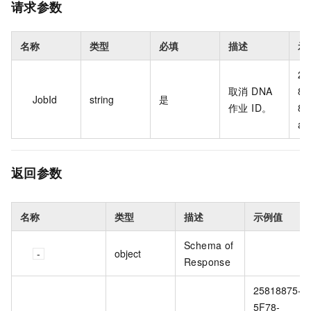
请求参数
名称
类型
必填
描述
示
22
取消 DNA
84
JobId
string
是
作业 ID。
8a
a12
返回参数
名称
类型
描述
示例值
Schema of
object
Response
25818875-
5F78-