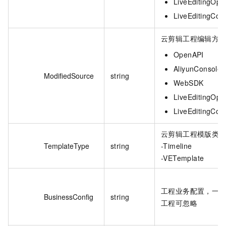
LiveEditingOpe
LiveEditingCon
云剪辑工程编辑方
OpenAPI
AliyunConsole
ModifiedSource
string
WebSDK
LiveEditingOpe
LiveEditingCon
云剪辑工程模版类
TemplateType
string
-Timeline
-VETemplate
工程业务配置，一
BusinessConfig
string
工程可忽略