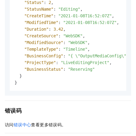
"Status"
:
2
,
"StatusName"
:
"Editing"
,
"CreateTime"
:
"2021-01-08T16:52:07Z"
,
"ModifiedTime"
:
"2021-01-08T16:52:07Z"
,
"Duration"
:
3.42
,
"CreateSource"
:
"WebSDK"
,
"ModifiedSource"
:
"WebSDK"
,
"TemplateType"
:
"Timeline"
,
"BusinessConfig"
:
"{ \"OutputMediaConfig\" :  
"ProjectType"
:
"LiveEditingProject"
,
"BusinessStatus"
:
"Reserving"
}
}
错误码
访问
错误中心
查看更多错误码。