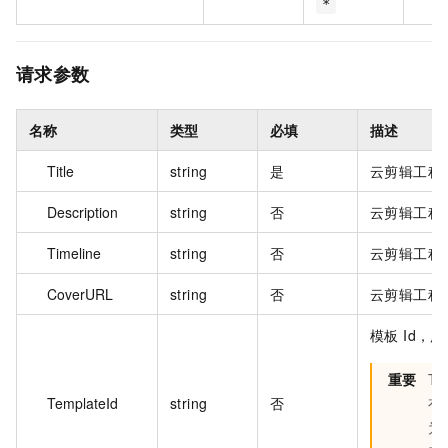
*
请求参数
名称
类型
必填
描述
Title
string
是
云剪辑工程
Description
string
否
云剪辑工程
Timeline
string
否
云剪辑工程时
CoverURL
string
否
云剪辑工程
模板 Id
重要
Ti
TemplateId
string
否
有一
为空