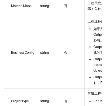
工程关联素
MaterialMaps
string
否
隔；每种类型
工程业务配
如果是
OutputM
必填。
Output
BusinessConfig
string
否
成的直
Output
media/
object
Output
时，Pa
剪辑工程类
ProjectType
string
否
Editi