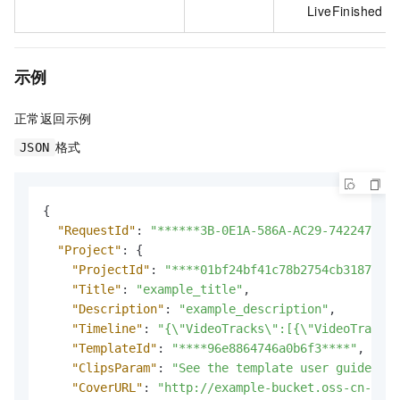
LiveFinished
示例
正常返回示例
格式
JSON
{
"RequestId"
:
"******3B-0E1A-586A-AC29-742247****
"Project"
:
{
"ProjectId"
:
"****01bf24bf41c78b2754cb3187****
"Title"
:
"example_title"
,
"Description"
:
"example_description"
,
"Timeline"
:
"{\"VideoTracks\":[{\"VideoTrackCl
"TemplateId"
:
"****96e8864746a0b6f3****"
,
"ClipsParam"
:
"See the template user guide."
,
"CoverURL"
:
"http://example-bucket.oss-cn-shan