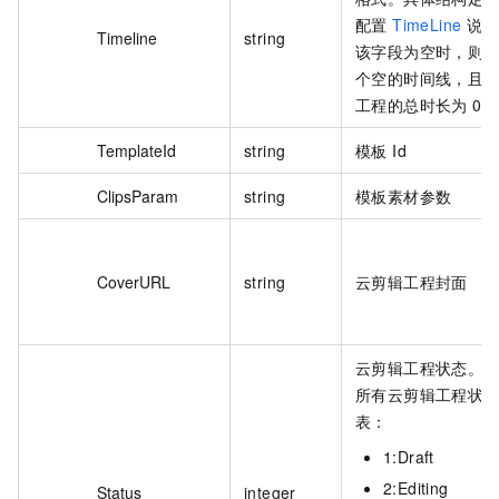
配置
TimeLine
说明
Timeline
string
该字段为空时，则
个空的时间线，且
工程的总时长为 0。
TemplateId
string
模板 Id
ClipsParam
string
模板素材参数
CoverURL
string
云剪辑工程封面
云剪辑工程状态。
所有云剪辑工程状
表：
1:Draft
2:Editing
Status
integer