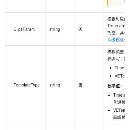
空
模板对应的素
Template
ClipsParam
string
否
为空。具体
高级模板创
模板类型，
要填写，默认
Timel
VETem
TemplateType
string
否
枚举值：
Timeline 
普通模板
VETempla
高级模板