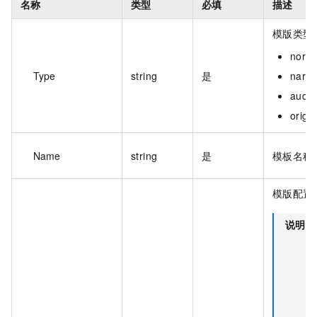
名称
类型
必填
描述
模版类型
norm
Type
string
是
narr
audi
origi
Name
string
是
模板名称
模版配置
说明