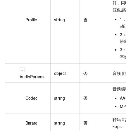
好，同时
源也越高
1：b
Profile
string
否
动设
2：m
辨率
3：h
率设
object
否
音频参数
AudioParams
音频编码
Codec
string
否
AAC
MP3
转码音频
Bitrate
string
否
kbps，取