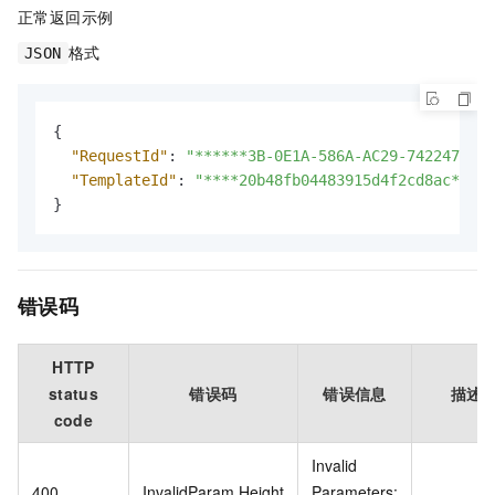
正常返回示例
格式
JSON
{
"RequestId"
:
"******3B-0E1A-586A-AC29-742247****
"TemplateId"
:
"****20b48fb04483915d4f2cd8ac****"
}
错误码
HTTP
status
错误码
错误信息
描述
code
Invalid
400
InvalidParam.Height
Parameters: