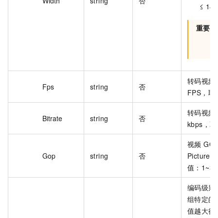
Width
string
否
≤ 14
重要
转码视频
Fps
string
否
FPS，取
转码视频
Bitrate
string
否
kbps，取
视频 GOP
Gop
string
否
Pictu
值：1~30
编码级别
组特定的
值越大得