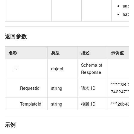
aac_
aac_l
返回参数
名称
类型
描述
示例值
Schema of
object
Response
******3B-0
RequestId
string
请求 ID
742247*****
TemplateId
string
模版 ID
****20b48f
示例