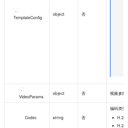
object
否
TemplateConfig
object
否
视频参数
VideoParams
编码类型
Codec
string
否
H.26
H.26