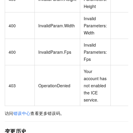
Height
Invalid
400
InvalidParam.Width
Parameters:
Width
Invalid
400
InvalidParam.Fps
Parameters:
Fps
Your
account has
403
OperationDenied
not enabled
the ICE
service.
访问
错误中心
查看更多错误码。
变更历史