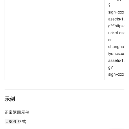
?
sign=xxx","
assets/1.jp
g":"https://
ucket.oss-
cn-
shanghai.a
iyuncs.com
assets/1.jp
g?
sign=xxx"}
示例
正常返回示例
格式
JSON