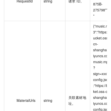
RequestId
string
请求 ID。
875B-
275798****
*
{"music.mp
3":"https://
ucket.oss-
cn-
shanghai.a
iyuncs.com
music.mp3
?
sign=xxx","
config.json
:"https://bu
ket.oss-cn-
关联素材地
shanghai.a
MaterialUrls
string
址。
iyuncs.com
config.json