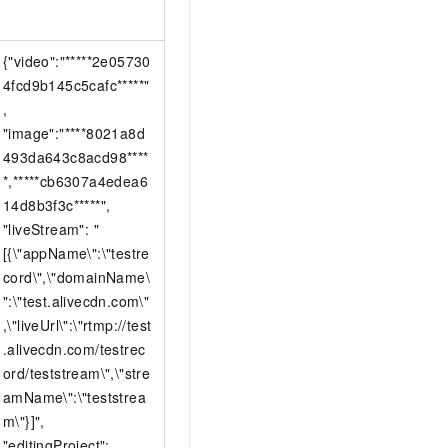
{"video":"*****2e05730
4fcd9b145c5cafc*****"
,
"image":"****8021a8d
493da643c8acd98****
*,*****cb6307a4edea6
14d8b3f3c*****",
"liveStream": "
[{\"appName\":\"testre
cord\",\"domainName\
":\"test.alivecdn.com\"
,\"liveUrl\":\"rtmp://test
.alivecdn.com/testrec
ord/teststream\",\"stre
amName\":\"teststrea
m\"}]",
"editingProject":