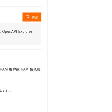
文戏情感细腻自然，动作戏激烈拳拳到肉，实现更强表演能力
支持中英文自由切换，具备更强的噪声鲁棒性
云聚AI 严选权益
SSL 证书
，一键激活高效办公新体验
精选AI产品，从模型到应用全链提效
堡垒机
调试
AI 用量加速计划
应用
防火墙
、识别商机，让客服更高效、服务更出色。
新老同享，达量后返
PI Explorer
千问办公
主机安全
NEW
的智能体编程平台
一站式AI生产力平台
AI 应用及服务市场
伶鹊
企业级人与Agent协作平台，接入和调度多个数字员工
智能客服平台，对话机器人、对话分析、智能外呼
AI 应用
大模型服务平台百炼 - 全妙
大模型
应用创作平台
多模态内容创作工具，已接入 DeepSeek
RAM
用户或
RAM
角色授
自然语言处理
数据标注
ist）。
机器学习
息提取
与 AI 智能体进行实时音视频通话
从文本、图片、视频中提取结构化的属性信息
构建支持视频理解的 AI 音视频实时通话应用