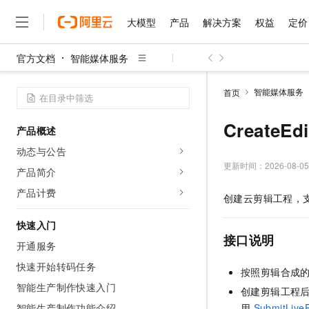
大模型
产品
解决方案
权益
定价
官方文档
智能媒体服务
大模型
产品
解决方案
权益
定价
云市场
伙伴
服务
了解阿里云
精选产品
精选解决方案
普惠上云
产品定价
精选商城
成为销售伙伴
售前咨询
为什么选择阿里云
千问AI平台
智能媒体服务
首页
了解云产品的定价详情
大模型服务平台百炼
睿译宝，AI翻译排版一
普惠上云 官方力荐
分销伙伴
在线服务
网站建设
什么是云计算
大
大模型服务与应用平台
上传文档即自动完成翻译和
云服务器38元/年起，超
CreateE
产品概述
咨询伙伴
多端小程序
技术领先
云上成本管理
售后服务
千问大模型
GLM-5.2：长任务时代
官方推荐返现计划
大模型
动态与公告
大模型
精选产品
精选解决方案
Salesforce 国际版订阅
稳定可靠
管理和优化成本
多元化、高性能、安全可靠
推荐新用户得奖励，单订单
更新时间：
2026-08-05
销售伙伴合作计划
产品简介
自助服务
友盟天域
安全合规
人工智能与机器学习
AI
文本生成
无影云电脑
Hermes Agent，打造
云工开物
产品计费
创建云剪辑工程，
无影生态合作计划
在线服务
观测云
分析师报告
随时随地安全接入的云上超
自主进化，持久记忆，越用
高校专属算力普惠，学生认
计算
互联网应用开发
Qwen3.8-Max
HOT
Salesforce On Alibaba C
工单服务
快速入门
智能体时代全能旗舰模型
Tuya 物联网平台阿里云
研究报告与白皮书
云解析DNS
快速拥有专属 OpenClaw
Consulting Partner 合
接口说明
大数据
容器
开通服务
免费试用
短信专区
蓝凌 OA
Qwen3.7-Plus
AI 大模型销售与服务生
快速开始转码任务
现代化应用
存储
天池大赛
按照剪辑合成
能看、能想、能动手的多模
云原生大数据计算服务 Max
解决方案免费试用 新老
电子合同
智能生产制作快速入门
创建剪辑工程
面向分析的企业级SaaS模
最高领取价值200元试用
安全
网络与CDN
AI 算法大赛
Qwen3-VL-Plus
畅捷通
智能生产制作功能介绍
用
SubmitLiv