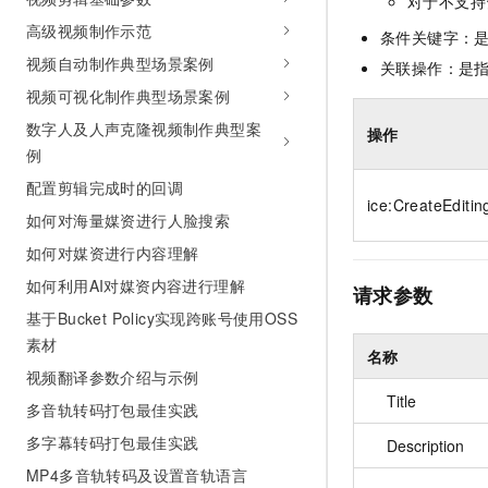
对于不支持
10 分钟在聊天系统中增加
专有云
高级视频制作示范
条件关键字：
视频自动制作典型场景案例
关联操作：是
视频可视化制作典型场景案例
数字人及人声克隆视频制作典型案
操作
例
配置剪辑完成时的回调
ice:CreateEditin
如何对海量媒资进行人脸搜索
如何对媒资进行内容理解
如何利用AI对媒资内容进行理解
请求参数
基于Bucket Policy实现跨账号使用OSS
素材
名称
视频翻译参数介绍与示例
Title
多音轨转码打包最佳实践
多字幕转码打包最佳实践
Description
MP4多音轨转码及设置音轨语言