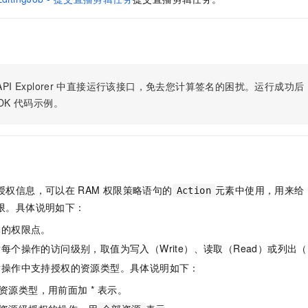
服务生态伙伴
视觉 Coding、空间感知、多模态思考等全面升级
1M上下文，专为长程任务能力而生
云工开物
企业应用
Night Plan 支持 Qwen 3.8-Max
AI 办公
NEW
Red Hat
30+ 款产品免费体验
夜间 5 折，Qwen/Meoo/TokenPlan 客户专享
AI智能应用
科研合作
ERP
堂（旗舰版）
SUSE
智能客服
AI 应用构建
大模型原生
CRM
2个月
自动承接线索
建站小程序
PI Explorer
中直接运行该接口，免去您计算签名的困扰。运行成功后，OpenA
Qoder
大模型服务平台百炼-应用模版
OA 办公系统
HOT
NEW
DK
代码示例。
面向真实软件
个人版上线、团队版降价；千问3.8-Max首发发尝鲜
丰富多元化的应用模版和解决方案
力提升
财税管理
模板建站
万有无界
大模型服务平台百炼-智能体
400电话
定制建站
的模型效果
灵活可视化地构建企业级 Agent
方案
广告营销
模板小程序
秒悟
人工智能平台 PAI
定制小程序
云端极速 AI 
授权信息，可以在
RAM
权限策略语句的
元素中使用，用来给
新一代 AI 视频生成模型，深度适配广告营销等场景
AI Native 的算法工程平台，一站式完成建模、训练、推理服务部署
Action
限。具体说明如下：
APP 开发
体的权限点。
建站系统
每个操作的访问级别，取值为写入（Write）、读取（Read）或列出（L
指操作中支持授权的资源类型。具体说明如下：
AI 应用
10分钟微调：让0.6B模型媲美235B模型
多模态数据信
依托云原生高可用架构,实现Dify私有化部署
用1%尺寸在特定领域达到大模型90%以上效果
资源类型，用前面加 * 表示。