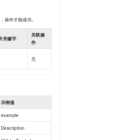
t.diy 一步搞定创意建站
构建大模型应用的安全防护体系
通过自然语言交互简化开发流程,全栈开发支持
通过阿里云安全产品对 AI 应用进行安全防护
限，操作才能成功。
关联操
件关键字
作
无
示例值
example
Description