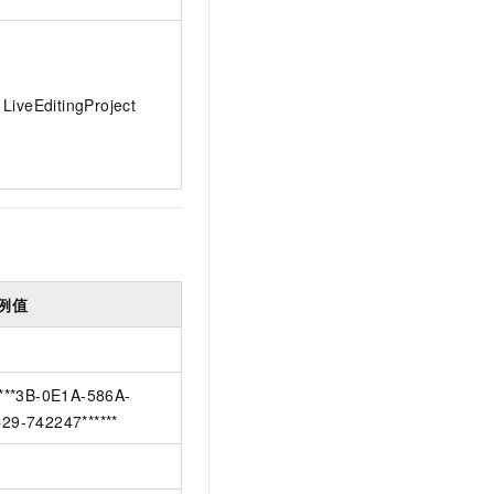
LiveEditingProject
例值
****3B-0E1A-586A-
29-742247******