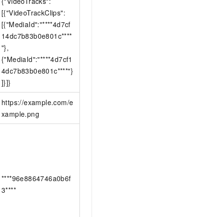
{"VideoTracks":
[{"VideoTrackClips":
[{"MediaId":"****4d7cf
14dc7b83b0e801c****
"},
{"MediaId":"****4d7cf1
4dc7b83b0e801c****"}
]}]}
https://example.com/e
xample.png
****96e8864746a0b6f
3****