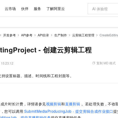
云市场
伙伴
服务
了解阿里云
AI 特惠
数据与 API
成为产品伙伴
企业增值服务
最佳实践
价格计算器
AI 场景体
基础软件
产品伙伴合
阿里云认证
市场活动
配置报价
大模型
开发参考
API参考
API目录
生产制作
云剪辑工程管理
CreateEdit
自助选配和估算价格
步到位
域名与网站
智启 AI 普惠权益
产品生态集成认证中心
企业支持计划
云上春晚
Qwen Audio：打造专属 AI 语音助手
千问官方 MaaS 平台，为开发者和 Agent 而生，新用户赠送 1 亿 + tokens 额度
云服务器 EC
一句话生成原生
AI Coding
阿里云Maa
2026 阿里云
为企业打
数据集
Windows
大模型认证
模型
NEW
NEW
格式还原
值低价云产品抢先购
提供智能易用的域名与建站服务
至高享 1亿+免费 tokens，加速 Al 应用落地
Qwen-Audio-3.0-Realtime 端到端实时语音角色扮演
安全可靠、弹
输入一句话想法,
智能编程，一键
ditingProject - 创建云剪辑工程
产品生态伙伴
专家技术服务
云上奥运之旅
弹性计算合作
阿里云中企出
手机三要素
宝塔 Linux
全部认证
价格优势
开源旗舰模型
对象存储 OSS
即刻拥有 DeepSeek-V4-Pro
阿里云 OPC 创新助力计划
云数据库 RD
一键部署幻兽
AI 电商营销
产品生态伙伴工作台
企业增值服务台
云栖战略参考
云存储合作计
云栖大会
身份实名认证
CentOS
训练营
推动算力普惠，释放技术红利
的大模型服务
最高返9万
真正可用的 1M 上下文,一次完成代码全链路开发
轻松解锁专属 DeepSeek-V4-Pro
至高百万元 Token 补贴，加速一人公司成长
稳定、安全、高性价比、高性能的云存储服务
一键购买专属
从图文生成到
复制 MD 格式
 15:23:12
云上的中国
数据库合作计
活动全景
短信
Docker
图片和
自进化智能体
人工智能平台 PAI
5 分钟轻松部署专属 QwenPaw
Token Plan 模型订阅计划
Qoder
高效搭建 AI
AI 广告创作
企业成长
大模型
NEW
HOT
信息公告
支持设置标题、描述、时间线和工程封面等。
看见新力量
云网络合作计
OCR 文字识别
JAVA
级电脑
越聪明
证享300元代金券
一站式AI开发、训练和推理服务
Qwen3.8-Max 首发尝鲜，限时加量 10 倍，夜间低至2折
从聊天伙伴进化为能主动干活的本地数字员工
面向真实软件
图文、视频一
Kimi-K3
HappyHors
NEW
魔搭 Mode
loud
服务实践
官网公告
Kimi 最新旗舰模型，长程编程与推理利器
让文字生成流
金融模力时刻
Salesforce O
版
发票查验
全能环境
Qoder CN
Claude Code + GStack 打造工程团队
千问办公，限时限量积分加倍
云原生数据库 P
低代码高效构
AI 建站
NEW
作计划
计划
创新中心
魔搭 ModelSc
健康状态
让AI从“聊天伙伴”进化为能干活的“数字员工”
覆盖公网/内网、递归/权威、移动APP等全场景解析服务
安装技能 GStack，拥有专属 AI 工程团队
你的AI工作搭子，覆盖日常办公高频场景
基于千问大模型等，支持代码智能生成、研发智能问答
0 代码专业建
客户案例
天气预报查询
操作系统
Deepseek-v4-pro
HappyHors
态合作计划
的成片时长计费，详情请参见
视频剪辑
和
直播剪辑
。若处理失败，不收
态智能体模型
旗舰 MoE 大模型，百万上下文与顶尖推理能力
图生视频，流
Compute
同享
容器服务 Kubernetes 版 ACK
万小智 AI 建站低至 15元/月
云防火墙
AI 短剧/漫剧
快递物流查询
WordPress
成为服务伙
高校合作
后，您可以调用
SubmitMediaProducingJob - 提交剪辑合成作业接口
提
式云数据仓库
点，立即开启云上创新
提供一站式管理容器应用的 K8s 服务
送.CN域名，送备案服务码
云原生的云上
AI助力短剧
GLM-5.2
Wan2.7-T
Ubuntu
eEditingJob - 提交直播剪辑任务
提交直播剪辑任务。