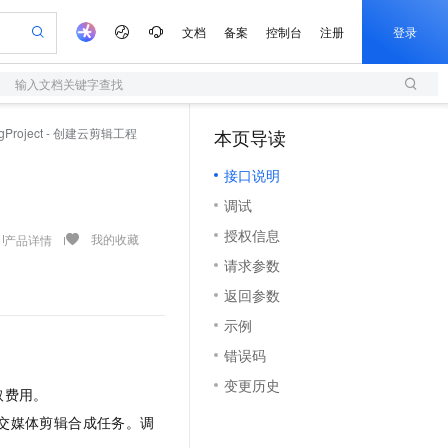
文档
备案
控制台
注册
登录
输入文档关键字查找
验
作计划
器
AI 活动
专业服务
服务伙伴合作计划
开发者社区
加入我们
服务平台百炼
阿里云 OPC 创新助力计划
ingProject - 创建云剪辑工程
本页导读
（1）
一站式生成采购清单，支持单品或批量购买
S
可编辑精美 PPT 文稿
S产品伙伴计划（繁花）
峰会
造的大模型服务与应用开发平台
轻量应用服务器
Agency Agents：拥有专属领域专家
AI 生产力先锋
Al MaaS 服务伙伴赋能合作
域名
博文
Careers
至高可申请百万元
接口说明
性可伸缩的云计算服务
 轻松生成专业的 PPT
开启高性价比 AI 编程新体验
先锋实践拓展 AI 生产力的边界
快速构建应用程序和网站，即刻迈出上云第一步
多领域专家智能体,一键组建 AI 虚拟交付团队
Token 补贴，五大权
计划
海大会
伙伴信用分合作计划
商标
问答
社会招聘
调试
益加速 OPC 成功
S
帕鲁游戏服务器
数字证书管理服务（原SSL证书）
HappyHorse 打造一站式影视创作平台
飞天发布时刻
HOT
划
备案
电子书
校园招聘
授权信息
联机服务器，轻松开启游戏
视频创作，一键激活电商全链路生产力
全托管，含MySQL、PostgreSQL、SQL Server、MariaDB多引擎
实现全站HTTPS，呈现可信的WEB访问
所见，即是所愿
可视化编排打通从文字构思到成片全链路闭环
我的收藏
产品详情
更多支持
划
公司注册
镜像站
请求参数
视频生成
语音识别与合成
 智能体与工作流应用
短信服务
漫剧工坊：一站式动画创作平台
AI 实训营
合作伙伴培训与认证
返回参数
划
上云迁移
的智能体编程平台
站生成，高效打造优质广告素材
通过阿里云百炼高效搭建AI应用,助力高效开发
快速生产连贯的高质量长漫剧
从基础到进阶，Agent 创客手把手教你
国内短信简单易用，安全可靠，秒级触达，全球覆盖200+国家和地区。
e-1.1-T2V
Qwen3-TTS-Flash
lScope
我要反馈
查询合作伙伴
示例
畅细腻的高质量视频
离线语音合成大模型，多语言方言自适应，低延迟高稳定
n Alibaba Cloud ISV 合作
代维服务
olarDB
建企业门户网站
大数据开发治理平台 DataWorks
10 分钟搭建微信、支付宝小程序
错误码
创新加速
ope
登录合作伙伴管理后台
我要建议
站，无忧落地极速上线
以可视化方式快速构建移动和 PC 门户网站
100%兼容MySQL、PostgreSQL，兼容Oracle，支持集中和分布式
高效部署网站，快速应用到小程序
Data Agent 驱动的一站式 Data+AI 开发治理平台
e-1.1-I2V
Cosyvoice-V3-Flash
变更历史
安全
取费用。
畅自然，细节丰富
高表现力语音合成大模型，语音克隆听感自然
我要投诉
上云场景组合购
伴
交媒体剪辑合成任务。调
边界网络安全防护产品
漫剧创作，剧本、分镜、视频高效生成
覆盖90%+业务场景，专享组合折扣价
2V
VPN
Fun-ASR