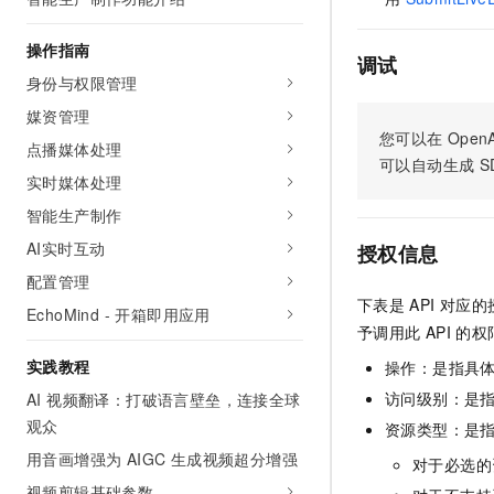
AI 产品 免费试用
网络
安全
云开发大赛
Tableau 订阅
1亿+ 大模型 tokens 和 
操作指南
调试
可观测
入门学习赛
中间件
AI空中课堂在线直播课
身份与权限管理
140+云产品 免费试用
大模型服务
上云与迁云
产品新客免费试用，最长1
数据库
媒资管理
生态解决方案
您可以在
OpenA
千问AI平台-Token Plan
点播媒体处理
企业出海
大模型ACA认证体验
大数据计算
可以自动生成
S
助力企业全员 AI 认知与能
实时媒体处理
行业生态解决方案
政企业务
媒体服务
千问AI平台-模型体验
智能生产制作
开发者生态解决方案
在线体验全尺寸、多种模态
AI实时互动
企业服务与云通信
授权信息
AI 开发和 AI 应用解决
Happy 系列大模型
配置管理
域名与网站
下表是
API
对应的
EchoMind - 开箱即用应用
予调用此
API
的权
终端用户计算
实践教程
操作：是指具
Serverless
大模型解决方案
访问级别：是指
AI 视频翻译：打破语言壁垒，连接全球
观众
开发工具
资源类型：是
快速部署 Dify，高效搭建 
用音画增强为 AIGC 生成视频超分增强
对于必选的
迁移与运维管理
视频剪辑基础参数