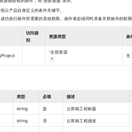
资源级授权的操作，用
表示。
全部资源
一个 AI 助手
即刻拥有 DeepSeek-R1 满血版
超强辅助，Bol
在企业官网、通讯软件中为客户提供 AI 客服
多种方案随心选，轻松解锁专属 DeepSeek
是指云产品自身定义的条件关键字。
指成功执行操作所需要的其他权限。操作者必须同时具备关联操作的权
访问级
资源类型
条
别
*
全部资源
gProject
无
*
类型
必填
描述
string
是
云剪辑工程标题
string
否
云剪辑工程描述