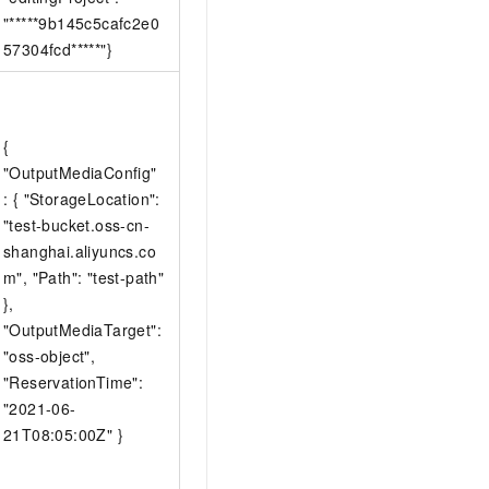
"*****9b145c5cafc2e0
57304fcd*****"}
{
"OutputMediaConfig"
: { "StorageLocation":
"test-bucket.oss-cn-
shanghai.aliyuncs.co
m", "Path": "test-path"
},
"OutputMediaTarget":
"oss-object",
"ReservationTime":
"2021-06-
21T08:05:00Z" }