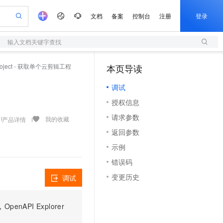
文档
备案
控制台
注册
登录
输入文档关键字查找
验
作计划
器
AI 活动
专业服务
服务伙伴合作计划
开发者社区
加入我们
服务平台百炼
阿里云 OPC 创新助力计划
gProject - 获取单个云剪辑工程
本页导读
（1）
一站式生成采购清单，支持单品或批量购买
S
io：打造专属 AI 语音助手
S产品伙伴计划（繁花）
峰会
造的大模型服务与应用开发平台
轻量应用服务器
一句话生成原生可编辑精美 PPT 文稿
AI 生产力先锋
Al MaaS 服务伙伴赋能合作
域名
博文
Careers
至高可申请百万元
调试
性可伸缩的云计算服务
开启高性价比 AI 编程新体验
Qwen-Audio-3.0-Realtime 端到端实时语音角色扮演
输入一句话想法, 轻松生成专业的 PPT
先锋实践拓展 AI 生产力的边界
快速构建应用程序和网站，即刻迈出上云第一步
Token 补贴，五大权
计划
海大会
伙伴信用分合作计划
商标
问答
社会招聘
授权信息
益加速 OPC 成功
S
eek-V4-Pro
数字证书管理服务（原SSL证书）
一键部署幻兽帕鲁游戏服务器
飞天发布时刻
HOT
划
备案
电子书
校园招聘
请求参数
pSeek-V4-Pro
视频创作，一键激活电商全链路生产力
全托管，含MySQL、PostgreSQL、SQL Server、MariaDB多引擎
实现全站HTTPS，呈现可信的WEB访问
一键购买专属联机服务器，轻松开启游戏
所见，即是所愿
我的收藏
产品详情
更多支持
划
公司注册
镜像站
返回参数
视频生成
语音识别与合成
专属 QwenPaw
短信服务
漫剧工坊：一站式动画创作平台
AI 实训营
HOT
合作伙伴培训与认证
示例
划
上云迁移
的智能体编程平台
站生成，高效打造优质广告素材
从聊天伙伴进化为能主动干活的本地数字员工
快速生产连贯的高质量长漫剧
从基础到进阶，Agent 创客手把手教你
国内短信简单易用，安全可靠，秒级触达，全球覆盖200+国家和地区。
e-1.1-T2V
Qwen3-TTS-Flash
lScope
我要反馈
查询合作伙伴
错误码
畅细腻的高质量视频
离线语音合成大模型，多语言方言自适应，低延迟高稳定
n Alibaba Cloud ISV 合作
代维服务
olarDB
建企业门户网站
大数据开发治理平台 DataWorks
10 分钟搭建微信、支付宝小程序
变更历史
调试
创新加速
ope
登录合作伙伴管理后台
我要建议
站，无忧落地极速上线
以可视化方式快速构建移动和 PC 门户网站
100%兼容MySQL、PostgreSQL，兼容Oracle，支持集中和分布式
高效部署网站，快速应用到小程序
Data Agent 驱动的一站式 Data+AI 开发治理平台
e-1.1-I2V
Cosyvoice-V3-Flash
安全
畅自然，细节丰富
高表现力语音合成大模型，语音克隆听感自然
我要投诉
上云场景组合购
伴
PI Explorer
边界网络安全防护产品
漫剧创作，剧本、分镜、视频高效生成
覆盖90%+业务场景，专享组合折扣价
2V
VPN
Fun-ASR