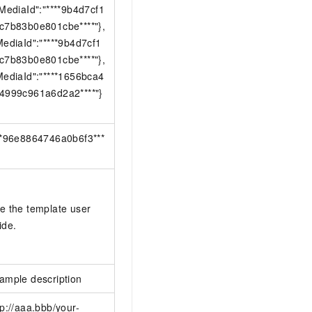
"MediaId":"****9b4d7cf1
c7b83b0e801cbe****"},
MediaId":"****9b4d7cf1
c7b83b0e801cbe****"},
MediaId":"****1656bca4
4999c961a6d2a2****"}
}
**96e8864746a0b6f3***
e the template user
ide.
ample description
tp://aaa.bbb/your-