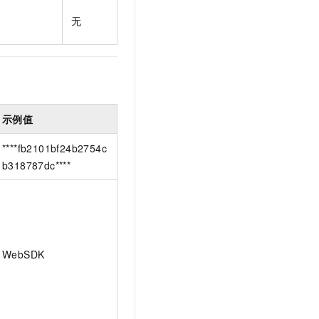
t.diy 一步搞定创意建站
构建大模型应用的安全防护体系
无
通过自然语言交互简化开发流程,全栈开发支持
通过阿里云安全产品对 AI 应用进行安全防护
示例值
****fb2101bf24b2754c
b318787dc****
WebSDK