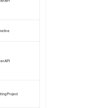
enAPI
meline
enAPI
itingProject