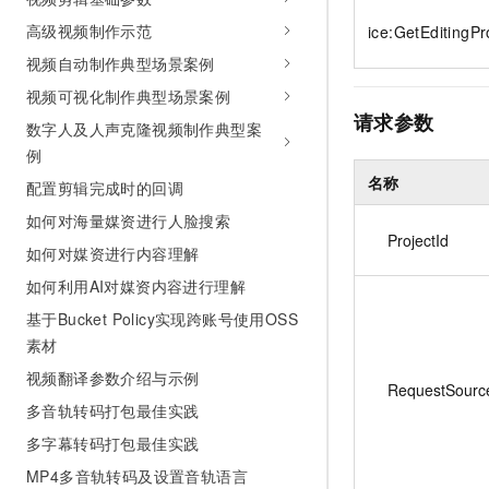
10 分钟在聊天系统中增加
专有云
高级视频制作示范
ice:GetEditingPr
视频自动制作典型场景案例
视频可视化制作典型场景案例
请求参数
数字人及人声克隆视频制作典型案
例
名称
配置剪辑完成时的回调
如何对海量媒资进行人脸搜索
ProjectId
如何对媒资进行内容理解
如何利用AI对媒资内容进行理解
基于Bucket Policy实现跨账号使用OSS
素材
视频翻译参数介绍与示例
RequestSourc
多音轨转码打包最佳实践
多字幕转码打包最佳实践
MP4多音轨转码及设置音轨语言