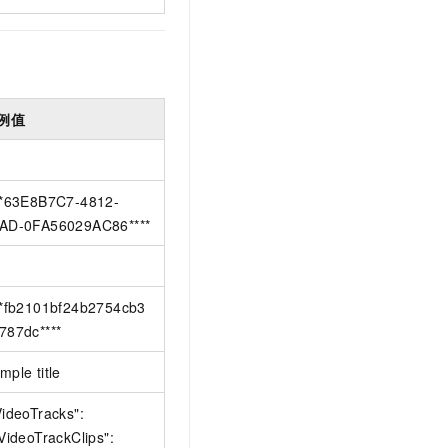
例值
**63E8B7C7-4812-
AD-0FA56029AC86****
**fb2101bf24b2754cb3
787dc****
mple title
VideoTracks":
"VideoTrackClips":