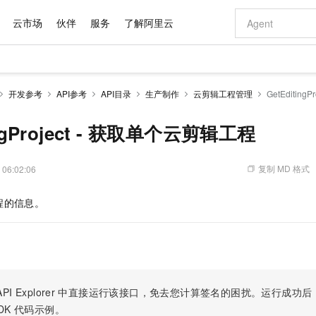
云市场
伙伴
服务
了解阿里云
AI 特惠
数据与 API
成为产品伙伴
企业增值服务
最佳实践
价格计算器
AI 场景体
基础软件
产品伙伴合
阿里云认证
市场活动
配置报价
大模型
开发参考
API参考
API目录
生产制作
云剪辑工程管理
GetEditin
自助选配和估算价格
新方式
域名与网站
睿译宝，AI翻译排版一步到位
智启 AI 普惠权益
产品生态集成认证中心
企业支持计划
云上春晚
千问官方 MaaS 平台，为开发者和 Agent 而生，新用户赠送 1 亿 + tokens 额度
云服务器 EC
Qwen Aud
AI Coding
阿里云Maa
2026 阿里云
为企业打
数据集
Windows
大模型认证
模型
NEW
NEW
交付可用成果
值低价云产品抢先购
提供智能易用的域名与建站服务
上传文档即自动完成翻译和格式还原
至高享 1亿+免费 tokens，加速 Al 应用落地
安全可靠、弹
智能编程，一键
ingProject - 获取单个云剪辑工程
产品生态伙伴
专家技术服务
云上奥运之旅
弹性计算合作
阿里云中企出
手机三要素
宝塔 Linux
全部认证
价格优势
有专属领域专家
对象存储 OSS
GLM-5.2：长任务时代开源旗舰模型
阿里云 OPC 创新助力计划
云数据库 RD
即刻拥有 DeepS
AI 电商营销
产品生态伙伴工作台
企业增值服务台
云栖战略参考
云存储合作计
云栖大会
身份实名认证
CentOS
训练营
推动算力普惠，释放技术红利
的大模型服务
最高返9万
多领域专家智能体,一键组建 AI 虚拟交付团队
至高百万元 Token 补贴，加速一人公司成长
稳定、安全、高性价比、高性能的云存储服务
真正可用的 1M 上下文,一次完成代码全链路开发
轻松解锁专属 Dee
从图文生成到
复制 MD 格式
 06:02:06
云上的中国
数据库合作计
活动全景
短信
Docker
图片和
站式影视创作平台
人工智能平台 PAI
Hermes Agent，打造自进化智能体
Token Plan 模型订阅计划
Qoder
5 分钟轻松部署
AI 广告创作
企业成长
大模型
NEW
信息公告
程的信息。
看见新力量
云网络合作计
OCR 文字识别
JAVA
级电脑
证享300元代金券
可视化编排打通从文字构思到成片全链路闭环
一站式AI开发、训练和推理服务
自主进化，持久记忆，越用越聪明
Qwen3.8-Max 首发尝鲜，限时加量 10 倍，夜间低至2折
面向真实软件
图文、视频一
Kimi-K3
HappyHors
NEW
魔搭 Mode
loud
服务实践
官网公告
Kimi 最新旗舰模型，长程编程与推理利器
让文字生成流
金融模力时刻
Salesforce O
版
发票查验
全能环境
Qoder CN
Claude Code + GStack 打造工程团队
千问办公，限时限量积分加倍
云原生数据库 P
低代码高效构
AI 建站
NEW
作计划
计划
创新中心
魔搭 ModelSc
健康状态
让AI从“聊天伙伴”进化为能干活的“数字员工”
覆盖公网/内网、递归/权威、移动APP等全场景解析服务
安装技能 GStack，拥有专属 AI 工程团队
你的AI工作搭子，覆盖日常办公高频场景
基于千问大模型等，支持代码智能生成、研发智能问答
0 代码专业建
客户案例
天气预报查询
操作系统
Deepseek-v4-pro
HappyHors
态合作计划
态智能体模型
旗舰 MoE 大模型，百万上下文与顶尖推理能力
图生视频，流
Compute
同享
容器服务 Kubernetes 版 ACK
万小智 AI 建站低至 15元/月
云防火墙
AI 短剧/漫剧
快递物流查询
WordPress
成为服务伙
高校合作
PI Explorer
中直接运行该接口，免去您计算签名的困扰。运行成功后，OpenA
式云数据仓库
点，立即开启云上创新
提供一站式管理容器应用的 K8s 服务
送.CN域名，送备案服务码
云原生的云上
AI助力短剧
GLM-5.2
Wan2.7-T
DK
代码示例。
Ubuntu