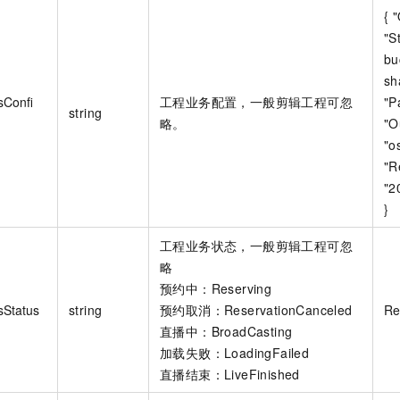
{ 
"S
bu
sh
sConfi
工程业务配置，一般剪辑工程可忽
"P
string
略。
"O
"o
"R
"2
}
工程业务状态，一般剪辑工程可忽
略
预约中：Reserving
sStatus
string
预约取消：ReservationCanceled
Re
直播中：BroadCasting
加载失败：LoadingFailed
直播结束：LiveFinished