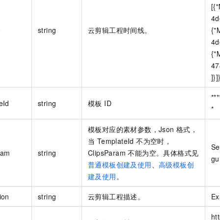
[{
4d
e
string
云剪辑工程时间线。
{"
4d
{"
47
]}]
**
eId
string
模板 ID
*
模板对应的素材参数，Json 格式，
当 TemplateId 不为空时，
Se
ram
string
ClipsParam 不能为空。具体格式见
gu
普通模板创建及使用
、
高级模板创
建及使用
。
ion
string
云剪辑工程描述。
Ex
ht