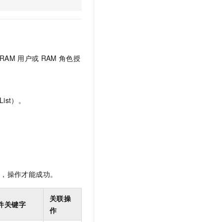
文戏情感细腻自然，动作戏激烈拳拳到肉，实现更强表演能力
支持中英文自由切换，具备更强的噪声鲁棒性
云聚AI 严选权益
SSL 证书
，一键激活高效办公新体验
精选AI产品，从模型到应用全链提效
堡垒机
AI 用量加速计划
应用
防火墙
、识别商机，让客服更高效、服务更出色。
新老同享，达量后返
RAM
用户或
RAM
角色授
千问办公
主机安全
NEW
的智能体编程平台
一站式AI生产力平台
AI 应用及服务市场
伶鹊
ist）。
企业级人与Agent协作平台，接入和调度多个数字员工
智能客服平台，对话机器人、对话分析、智能外呼
AI 应用
大模型服务平台百炼 - 全妙
大模型
应用创作平台
多模态内容创作工具，已接入 DeepSeek
自然语言处理
数据标注
限，操作才能成功。
机器学习
息提取
与 AI 智能体进行实时音视频通话
关联操
件关键字
从文本、图片、视频中提取结构化的属性信息
构建支持视频理解的 AI 音视频实时通话应用
作