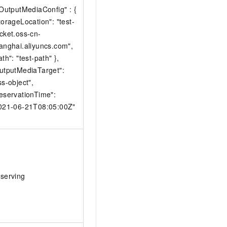
"OutputMediaConfig" : {
torageLocation": "test-
cket.oss-cn-
anghai.aliyuncs.com",
ath": "test-path" },
utputMediaTarget":
ss-object",
eservationTime":
021-06-21T08:05:00Z"
serving