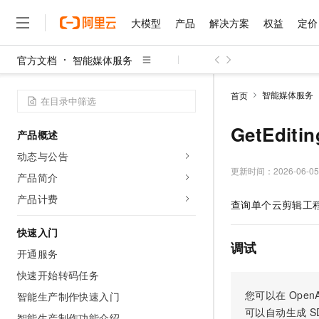
大模型
产品
解决方案
权益
定价
官方文档
智能媒体服务
大模型
产品
解决方案
权益
定价
云市场
伙伴
服务
了解阿里云
精选产品
精选解决方案
普惠上云
产品定价
精选商城
成为销售伙伴
售前咨询
为什么选择阿里云
千问AI平台
智能媒体服务
首页
了解云产品的定价详情
大模型服务平台百炼
千问办公，解锁你的工作
普惠上云 官方力荐
分销伙伴
在线服务
网站建设
什么是云计算
大
大模型服务与应用平台
企业级Agent产品，直接
云服务器38元/年起，超
GetEdit
产品概述
咨询伙伴
多端小程序
技术领先
云上成本管理
售后服务
千问大模型
Agency Agents：拥
官方推荐返现计划
大模型
动态与公告
大模型
精选产品
精选解决方案
Salesforce 国际版订阅
稳定可靠
管理和优化成本
多元化、高性能、安全可靠
推荐新用户得奖励，单订单
更新时间：
2026-06-05
销售伙伴合作计划
产品简介
自助服务
友盟天域
安全合规
人工智能与机器学习
AI
文本生成
无影云电脑
HappyHorse 打造一
云工开物
产品计费
查询单个云剪辑工
无影生态合作计划
在线服务
观测云
分析师报告
随时随地安全接入的云上超
高校专属算力普惠，学生认
计算
互联网应用开发
Qwen3.8-Max
HOT
Salesforce On Alibaba C
工单服务
快速入门
智能体时代全能旗舰模型
Tuya 物联网平台阿里云
研究报告与白皮书
云解析DNS
快速拥有专属 OpenClaw
Consulting Partner 合
调试
大数据
容器
开通服务
免费试用
短信专区
蓝凌 OA
Qwen3.7-Plus
AI 大模型销售与服务生
快速开始转码任务
现代化应用
存储
天池大赛
能看、能想、能动手的多模
云原生大数据计算服务 Max
解决方案免费试用 新老
电子合同
您可以在
OpenA
智能生产制作快速入门
面向分析的企业级SaaS模
最高领取价值200元试用
安全
网络与CDN
AI 算法大赛
Qwen3-VL-Plus
可以自动生成
S
畅捷通
智能生产制作功能介绍