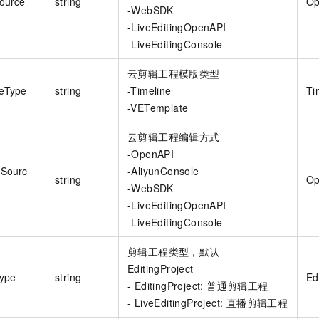
ource
string
Op
-WebSDK
-LiveEditingOpenAPI
-LiveEditingConsole
云剪辑工程模版类型
eType
string
-Timeline
Ti
-VETemplate
云剪辑工程编辑方式
-OpenAPI
dSourc
-AliyunConsole
string
Op
-WebSDK
-LiveEditingOpenAPI
-LiveEditingConsole
剪辑工程类型，默认
EditingProject
Type
string
Ed
- EditingProject: 普通剪辑工程
- LiveEditingProject: 直播剪辑工程