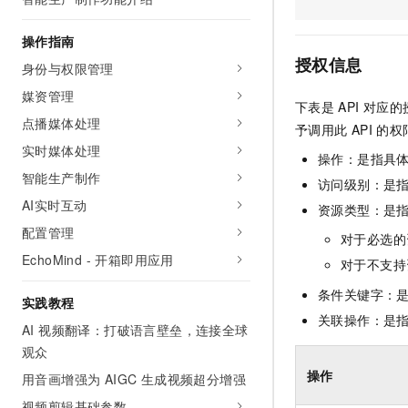
AI 产品 免费试用
网络
安全
云开发大赛
Tableau 订阅
1亿+ 大模型 tokens 和 
操作指南
可观测
入门学习赛
中间件
AI空中课堂在线直播课
授权信息
身份与权限管理
140+云产品 免费试用
大模型服务
上云与迁云
产品新客免费试用，最长1
数据库
媒资管理
下表是
API
对应的
生态解决方案
千问AI平台-Token Plan
点播媒体处理
企业出海
大模型ACA认证体验
予调用此
API
的权
大数据计算
助力企业全员 AI 认知与能
实时媒体处理
行业生态解决方案
操作：是指具
政企业务
媒体服务
千问AI平台-模型体验
智能生产制作
开发者生态解决方案
访问级别：是指
在线体验全尺寸、多种模态
AI实时互动
企业服务与云通信
资源类型：是
AI 开发和 AI 应用解决
Happy 系列大模型
配置管理
对于必选的
域名与网站
EchoMind - 开箱即用应用
对于不支持
终端用户计算
条件关键字：
实践教程
Serverless
关联操作：是
大模型解决方案
AI 视频翻译：打破语言壁垒，连接全球
观众
开发工具
快速部署 Dify，高效搭建 
操作
用音画增强为 AIGC 生成视频超分增强
迁移与运维管理
视频剪辑基础参数