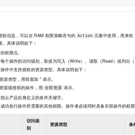
服务生态伙伴
视觉 Coding、空间感知、多模态思考等全面升级
1M上下文，专为长程任务能力而生
云工开物
企业应用
Night Plan 支持 Qwen 3.8-Max
AI 办公
NEW
Red Hat
30+ 款产品免费体验
夜间 5 折，Qwen/Meoo/TokenPlan 客户专享
AI智能应用
科研合作
ERP
堂（旗舰版）
SUSE
智能客服
AI 应用构建
大模型原生
CRM
2个月
自动承接线索
授权信息，可以在
RAM
权限策略语句的
元素中使用，用来给
Action
建站小程序
Qoder
大模型服务平台百炼-应用模版
OA 办公系统
HOT
NEW
限。具体说明如下：
面向真实软件
个人版上线、团队版降价；千问3.8-Max首发发尝鲜
丰富多元化的应用模版和解决方案
力提升
财税管理
模板建站
体的权限点。
万有无界
大模型服务平台百炼-智能体
400电话
定制建站
每个操作的访问级别，取值为写入（Write）、读取（Read）或列出（L
的模型效果
灵活可视化地构建企业级 Agent
指操作中支持授权的资源类型。具体说明如下：
方案
广告营销
模板小程序
秒悟
人工智能平台 PAI
资源类型，用前面加 * 表示。
定制小程序
云端极速 AI 
新一代 AI 视频生成模型，深度适配广告营销等场景
AI Native 的算法工程平台，一站式完成建模、训练、推理服务部署
资源级授权的操作，用
表示。
全部资源
APP 开发
是指云产品自身定义的条件关键字。
建站系统
指成功执行操作所需要的其他权限。操作者必须同时具备关联操作的权
AI 应用
10分钟微调：让0.6B模型媲美235B模型
多模态数据信
访问级
资源类型
条
依托云原生高可用架构,实现Dify私有化部署
用1%尺寸在特定领域达到大模型90%以上效果
别