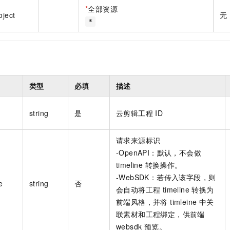
一个 AI 助手
即刻拥有 DeepSeek-R1 满血版
超强辅助，Bol
*
全部资源
oject
无
在企业官网、通讯软件中为客户提供 AI 客服
多种方案随心选，轻松解锁专属 DeepSeek
*
类型
必填
描述
string
是
云剪辑工程 ID
请求来源标识
-OpenAPI：默认，不会做
timeline 转换操作。
-WebSDK：若传入该字段，则
e
string
否
会自动将工程 timeline 转换为
前端风格，并将 timleine 中关
联素材和工程绑定，供前端
websdk 预览。