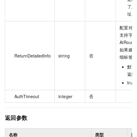
了加
址。
配置对
支持字
AiRough
如果媒
ReturnDetailedInfo
string
否
细标签
默认 
返回
tr
AuthTimeout
integer
否
返回参数
名称
类型
描