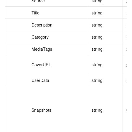
Source
string
来
Title
string
标
Description
string
内
Category
string
分
MediaTags
string
标
CoverURL
string
封
UserData
string
用
Snapshots
string
截