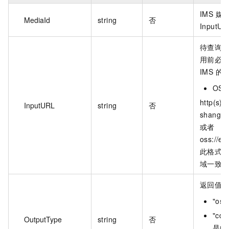
IMS 
MediaId
string
否
InputU
待查询
用前必须
IMS 的 
OS
http(s):
InputURL
string
否
shangha
或者
oss://e
此格式默认
域一致
返回值
"os
"cd
OutputType
string
否
是由 