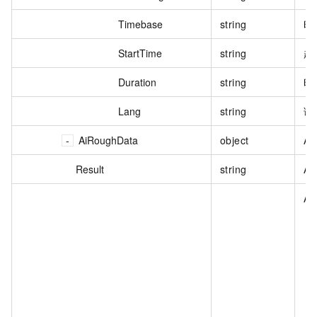
Timebase
string
时
StartTime
string
起
Duration
string
时
Lang
string
语
AiRoughData
object
A
Result
string
A
A