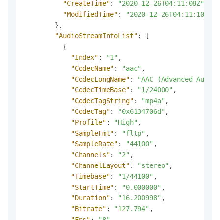
"CreateTime"
:
"2020-12-26T04:11:08Z"
,
"ModifiedTime"
:
"2020-12-26T04:11:10Z"
}
,
"AudioStreamInfoList"
:
[
{
"Index"
:
"1"
,
"CodecName"
:
"aac"
,
"CodecLongName"
:
"AAC (Advanced Audio 
"CodecTimeBase"
:
"1/24000"
,
"CodecTagString"
:
"mp4a"
,
"CodecTag"
:
"0x6134706d"
,
"Profile"
:
"High"
,
"SampleFmt"
:
"fltp"
,
"SampleRate"
:
"44100"
,
"Channels"
:
"2"
,
"ChannelLayout"
:
"stereo"
,
"Timebase"
:
"1/44100"
,
"StartTime"
:
"0.000000"
,
"Duration"
:
"16.200998"
,
"Bitrate"
:
"127.794"
,
"Fps"
:
"8"
,