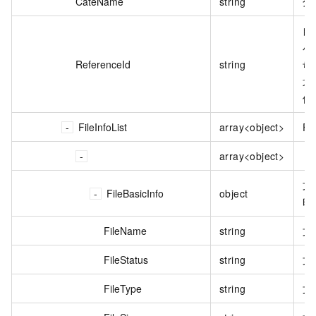
CateName
string
分
自
小
ReferenceId
string
母
划
位
FileInfoList
array<object>
Fi
array<object>
文
FileBasicInfo
object
时
FileName
string
文
FileStatus
string
文
FileType
string
文