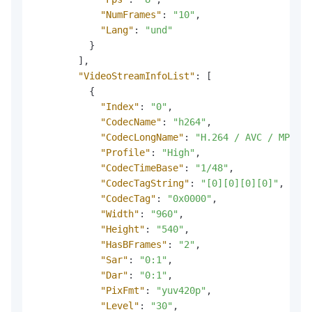
"NumFrames"
:
"10"
,
"Lang"
:
"und"
}
]
,
"VideoStreamInfoList"
:
[
{
"Index"
:
"0"
,
"CodecName"
:
"h264"
,
"CodecLongName"
:
"H.264 / AVC / MPEG-4
"Profile"
:
"High"
,
"CodecTimeBase"
:
"1/48"
,
"CodecTagString"
:
"[0][0][0][0]"
,
"CodecTag"
:
"0x0000"
,
"Width"
:
"960"
,
"Height"
:
"540"
,
"HasBFrames"
:
"2"
,
"Sar"
:
"0:1"
,
"Dar"
:
"0:1"
,
"PixFmt"
:
"yuv420p"
,
"Level"
:
"30"
,