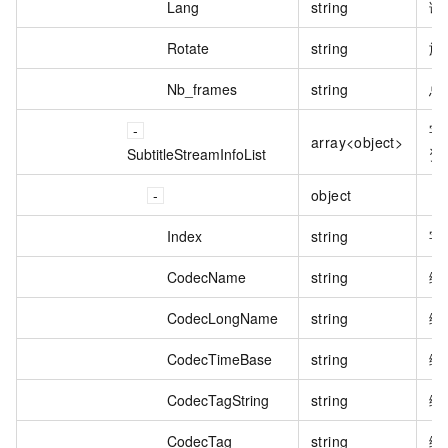
Lang
string
语
Rotate
string
旋
Nb_frames
string
总
字
array<object>
SubtitleStreamInfoList
资
object
Index
string
字
CodecName
string
编
CodecLongName
string
编
CodecTimeBase
string
编
CodecTagString
string
编
CodecTag
string
编