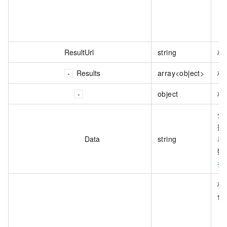
ResultUrl
string
标
Results
array<object>
标
object
标
分
据
Data
string
表
数
参
标
值