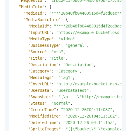
"RequestId"
:
"2FDE2411-DB8D-4A9A-875B-275798F14A
"MediaInfo"
:
{
"MediaId"
:
"****20b48fb04483915d4f2cd8ac****"
,
"MediaBasicInfo"
:
{
"MediaId"
:
"****20b48fb04483915d4f2cd8ac****
"InputURL"
:
"https://example-bucket.oss-cn-s
"MediaType"
:
"video"
,
"BusinessType"
:
"general"
,
"Source"
:
"oss"
,
"Title"
:
"Title"
,
"Description"
:
"Description"
,
"Category"
:
"Category"
,
"MediaTags"
:
"tag1"
,
"CoverURL"
:
"http://example-bucket.oss-cn-sh
"UserData"
:
"userDataTest"
,
"Snapshots"
:
"[\n    \"http://example-bucket
"Status"
:
"Normal"
,
"CreateTime"
:
"2020-12-26T04:11:08Z"
,
"ModifiedTime"
:
"2020-12-26T04:11:10Z"
,
"DeletedTime"
:
"2020-12-26T04:11:15Z"
,
"SpriteImages"
:
"[{\"bucket\":\"example-buck