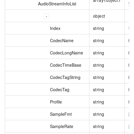
AudioStreamInfoList
资
object
Index
string
音
CodecName
string
编
CodecLongName
string
编
CodecTimeBase
string
编
CodecTagString
string
编
CodecTag
string
编
Profile
string
编
SampleFmt
string
采
SampleRate
string
采