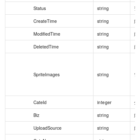
Status
string
资
CreateTime
string
媒
ModifiedTime
string
媒
DeletedTime
string
媒
SpriteImages
string
雪
CateId
integer
分
Biz
string
媒
UploadSource
string
媒