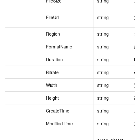
FileSize
string
文
FileUrl
string
文
Region
string
文
FormatName
string
封
Duration
string
时
Bitrate
string
码
Width
string
宽
Height
string
高
CreateTime
string
文
ModifiedTime
string
文
音
array<object>