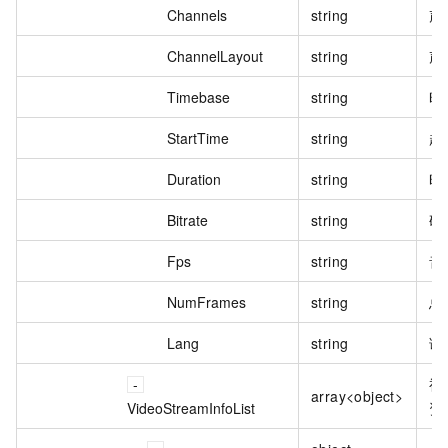
Channels
string
声
ChannelLayout
string
声
Timebase
string
时
StartTime
string
起
Duration
string
时
Bitrate
string
码
Fps
string
音
NumFrames
string
总
Lang
string
语
视
array<object>
VideoStreamInfoList
资