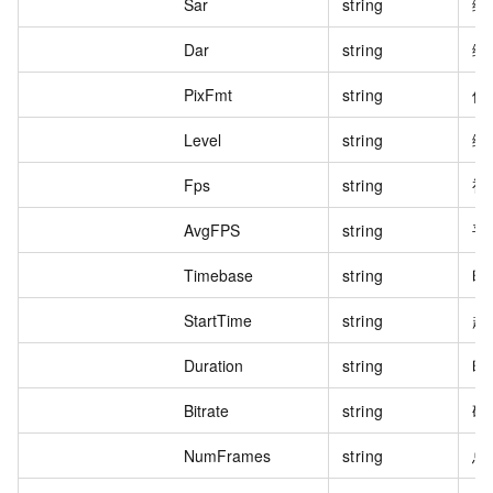
Sar
string
编
Dar
string
编
PixFmt
string
像
Level
string
编
Fps
string
视
AvgFPS
string
平
Timebase
string
时
StartTime
string
起
Duration
string
时
Bitrate
string
码
NumFrames
string
总