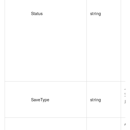
Status
string
入
完
SaveType
string
库
A