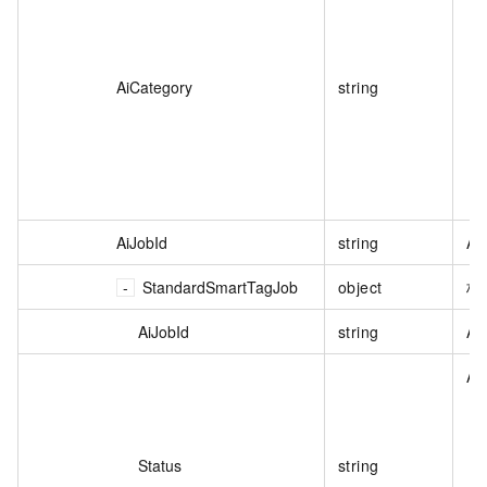
AiCategory
string
AiJobId
string
AI
StandardSmartTagJob
object
标
AiJobId
string
AI
A
Status
string