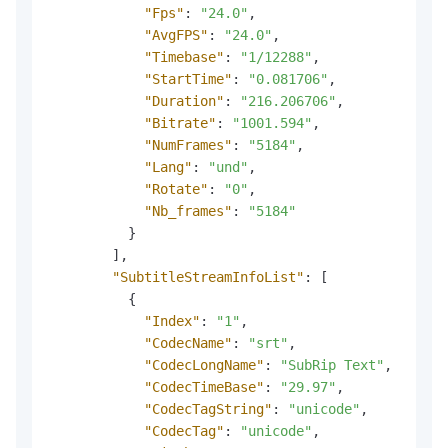
"Fps"
:
"24.0"
,
"AvgFPS"
:
"24.0"
,
"Timebase"
:
"1/12288"
,
"StartTime"
:
"0.081706"
,
"Duration"
:
"216.206706"
,
"Bitrate"
:
"1001.594"
,
"NumFrames"
:
"5184"
,
"Lang"
:
"und"
,
"Rotate"
:
"0"
,
"Nb_frames"
:
"5184"
}
]
,
"SubtitleStreamInfoList"
:
[
{
"Index"
:
"1"
,
"CodecName"
:
"srt"
,
"CodecLongName"
:
"SubRip Text"
,
"CodecTimeBase"
:
"29.97"
,
"CodecTagString"
:
"unicode"
,
"CodecTag"
:
"unicode"
,