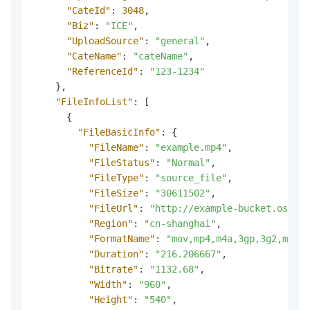
"CateId"
:
3048
,
"Biz"
:
"ICE"
,
"UploadSource"
:
"general"
,
"CateName"
:
"cateName"
,
"ReferenceId"
:
"123-1234"
}
,
"FileInfoList"
:
[
{
"FileBasicInfo"
:
{
"FileName"
:
"example.mp4"
,
"FileStatus"
:
"Normal"
,
"FileType"
:
"source_file"
,
"FileSize"
:
"30611502"
,
"FileUrl"
:
"http://example-bucket.oss-cn
"Region"
:
"cn-shanghai"
,
"FormatName"
:
"mov,mp4,m4a,3gp,3g2,mj2"
,
"Duration"
:
"216.206667"
,
"Bitrate"
:
"1132.68"
,
"Width"
:
"960"
,
"Height"
:
"540"
,