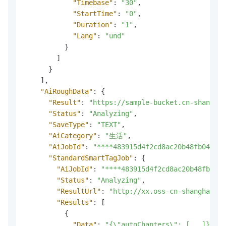
"Timebase"
:
"30"
,
"StartTime"
:
"0"
,
"Duration"
:
"1"
,
"Lang"
:
"und"
}
]
}
]
,
"AiRoughData"
:
{
"Result"
:
"https://sample-bucket.cn-shanghai
"Status"
:
"Analyzing"
,
"SaveType"
:
"TEXT"
,
"AiCategory"
:
"生活"
,
"AiJobId"
:
"****483915d4f2cd8ac20b48fb04****
"StandardSmartTagJob"
:
{
"AiJobId"
:
"****483915d4f2cd8ac20b48fb04**
"Status"
:
"Analyzing"
,
"ResultUrl"
:
"http://xx.oss-cn-shanghai.al
"Results"
:
[
{
"Data"
:
"{\"autoChapters\": [...]}"
,