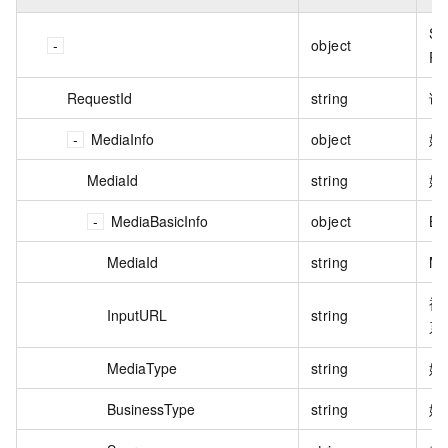
Sc
object
Re
RequestId
string
请
MediaInfo
object
媒
MediaId
string
媒
MediaBasicInfo
object
Ba
MediaId
string
Me
被
InputURL
string
系
MediaType
string
媒
BusinessType
string
媒