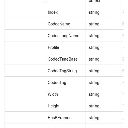
object
Index
string
视
CodecName
string
编
CodecLongName
string
编
Profile
string
编
CodecTimeBase
string
编
CodecTagString
string
编
CodecTag
string
编
Width
string
宽
Height
string
高
HasBFrames
string
是