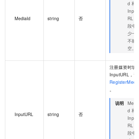
d 和
Inpu
MediaId
string
否
RL 
段中
少一
不能
空。
注册媒资时填
InputURL，
RegisterMedia
。
说明
Medi
d 和
InputURL
string
否
Inpu
RL 
段中