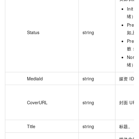
Ini
绪）
Pre
Status
string
如上
Pre
败：
Nor
绪）
MediaId
string
媒资 ID。
CoverURL
string
封面 UR
Title
string
标题。
媒体文件