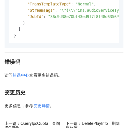
"TransTemplateType"
:
"Normal"
,
"StreamTags"
:
"\"{\\\"ims.audioServiceType\\
"JobId"
:
"36c9d38e70bf43ed9f7f8f48d6356***"
}
]
}
错误码
访问
错误中心
查看更多错误码。
变更历史
更多信息，参考
变更详情
。
上一篇：
QueryIpcQuota - 查询
下一篇：
DeletePlayInfo - 删除
IPC用量
媒体流