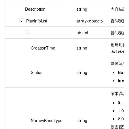
Description
string
内容描述
PlayInfoList
array<object>
音/视频
object
音/视频
创建时间
CreationTime
string
dd
T
HH:m
媒体流状
Status
string
Norm
Invis
窄带高清
0
：普
1.0
：
2.0
：
NarrowBandType
string
仅当配置了