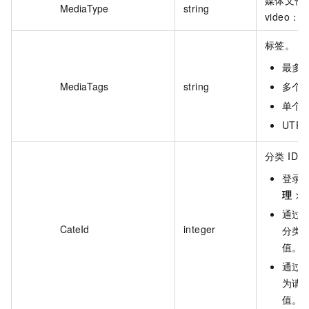
MediaType
string
video：
标签。
最多不
MediaTags
string
多个
单个标
UTF
分类 I
登录
理
>
通过
CateId
integer
分类 I
值。
通过
为请求
值。