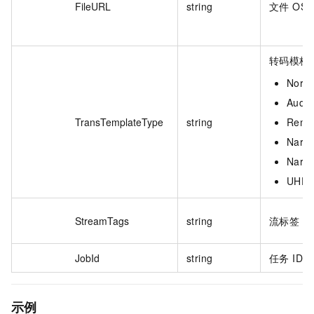
FileURL
string
文件 OS
转码模板
Nor
Audi
TransTemplateType
string
Rem
Narr
Narr
UH
StreamTags
string
流标签，
JobId
string
任务 ID。
示例