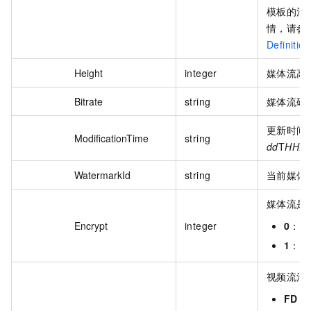
模板的清
情，请参
Definition
Height
integer
媒体流高
Bitrate
string
媒体流码率
更新时间
ModificationTime
string
dd
T
HH:m
WatermarkId
string
当前媒体流
媒体流是
Encrypt
integer
0
：否
1
：是
视频流清
FD
：