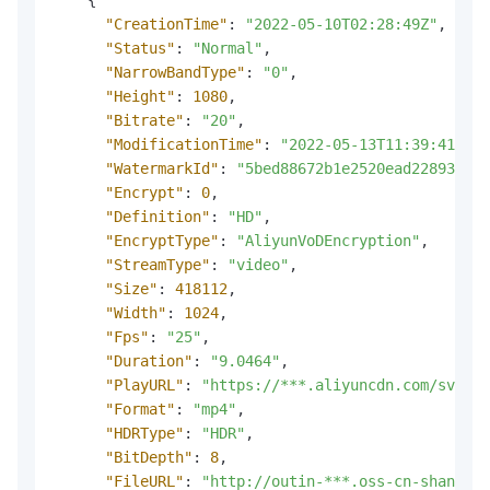
"CreationTime"
:
"2022-05-10T02:28:49Z"
,
"Status"
:
"Normal"
,
"NarrowBandType"
:
"0"
,
"Height"
:
1080
,
"Bitrate"
:
"20"
,
"ModificationTime"
:
"2022-05-13T11:39:41.714
"WatermarkId"
:
"5bed88672b1e2520ead228935ed5
"Encrypt"
:
0
,
"Definition"
:
"HD"
,
"EncryptType"
:
"AliyunVoDEncryption"
,
"StreamType"
:
"video"
,
"Size"
:
418112
,
"Width"
:
1024
,
"Fps"
:
"25"
,
"Duration"
:
"9.0464"
,
"PlayURL"
:
"https://***.aliyuncdn.com/sv/756
"Format"
:
"mp4"
,
"HDRType"
:
"HDR"
,
"BitDepth"
:
8
,
"FileURL"
:
"http://outin-***.oss-cn-shanghai