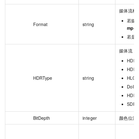
媒体流格
若媒
Format
string
mp4
若是
媒体流 H
HDR
HDR1
HDRType
string
HLG
Dolby
HDRVi
SDR+
BitDepth
integer
颜色位深