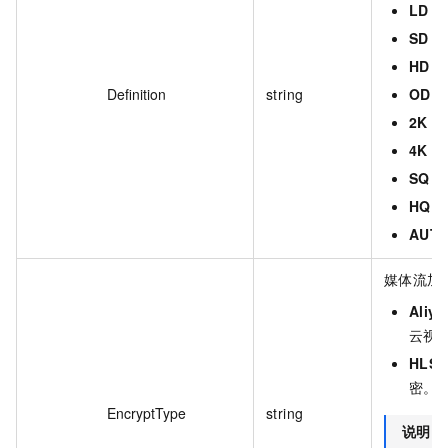
LD
：
SD
：
HD
：
Definition
string
OD
：
2K
：
4K
：
SQ
：
HQ
：
AUT
媒体流加
Aliy
云视
HLSE
密。
EncryptType
string
说明