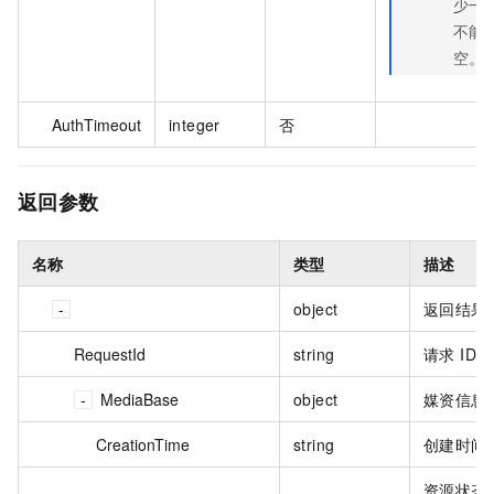
少一
不能
空。
AuthTimeout
integer
否
返回参数
名称
类型
描述
object
返回结果
RequestId
string
请求 ID。
MediaBase
object
媒资信息
CreationTime
string
创建时间
资源状态