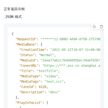
正常返回示例
格式
JSON
{
"RequestId"
:
"******11-DB8D-4A9A-875B-275798****
"MediaBase"
:
{
"CreationTime"
:
"2021-09-22T10:07:31+08:00"
,
"Status"
:
"Normal"
,
"MediaId"
:
"2eea77a61c7b4ddd95bec34a6f65b***"
,
"CoverURL"
:
"https://***.oss-cn-shanghai.aliyu
"Title"
:
"testTitle"
,
"MediaType"
:
"video"
,
"MediaTags"
:
"test,ccc"
,
"CateId"
:
4220
,
"Description"
:
"desc"
}
,
"PlayInfoList"
:
[
{