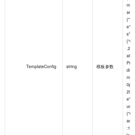
m3u8
ansC
{"T
e":"
s"},
{"Co
.264
ate"
Pres
TemplateConfig
string
模板参数
dium
mt":
0p",
2048
e":3
udio
{"Co
ac",
:16
lera