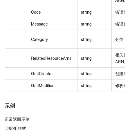
Code
string
错误码
Message
string
错误信
Category
string
分类
相关资
RelatedResourceArns
string
ARN。
GmtCreate
string
创建时
GmtModified
string
修改时
示例
正常返回示例
格式
JSON