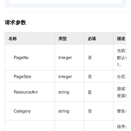
请求参数
名称
类型
必填
描述
当前页
PageNo
integer
否
默认值
1。
PageSize
integer
否
分页大
源或节
ResourceArn
string
是
资源描
Category
string
否
警告类
排序参