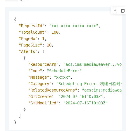
{
"RequestId"
:
"xxx-xxxx-xxxxx-xxxx"
,
"TotalCount"
:
100
,
"PageNo"
:
1
,
"PageSize"
:
10
,
"Alerts"
:
[
{
"ResourceArn"
:
"acs:ims:mediaweaver:::vodSou
"Code"
:
"ScheduleError"
,
"Message"
:
"xxxxx"
,
"Category"
:
"Scheduling Error：构建日程时出错
"RelatedResourceArns"
:
"acs:ims:mediaweaver:
"GmtCreate"
:
"2024-07-16T10:03Z"
,
"GmtModified"
:
"2024-07-16T10:03Z"
}
]
}