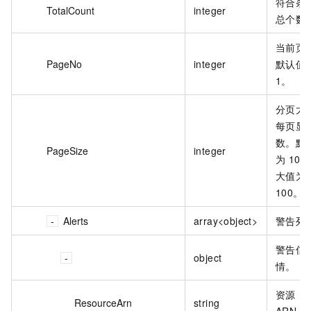
符合条
TotalCount
integer
总个数
当前页
PageNo
integer
默认值
1。
分页大
每页显
数。默
PageSize
integer
为 10
大值为
100。
Alerts
array<object>
警告列
警告信
object
情。
资源
ResourceArn
string
ARN。