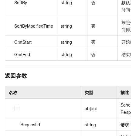
SortBy
string
否
默认按
时间倒
按照修
SortByModifiedTime
string
否
间排序
GmtStart
string
否
开始时
GmtEnd
string
否
结束时
返回参数
名称
类型
描述
Schema
object
Respon
RequestId
string
请求 ID