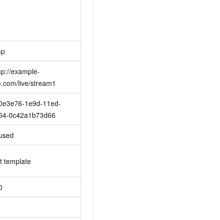
mp
mp://example-
e.com/live/stream1
0e3e76-1e9d-11ed-
64-0c42a1b73d66
used
t template
0