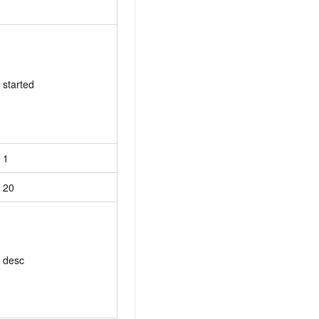
started
1
20
desc