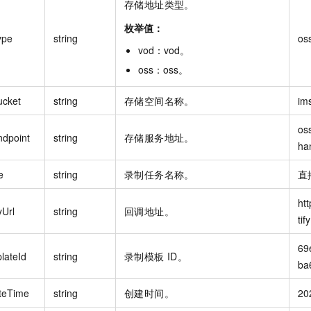
存储地址类型。
枚举值：
ype
string
os
vod
：
vod
。
oss
：
oss
。
ucket
string
存储空间名称。
im
os
ndpoint
string
存储服务地址。
ha
e
string
录制任务名称。
直
ht
yUrl
string
回调地址。
tify
69
lateId
string
录制模板 ID。
ba
teTime
string
创建时间。
20