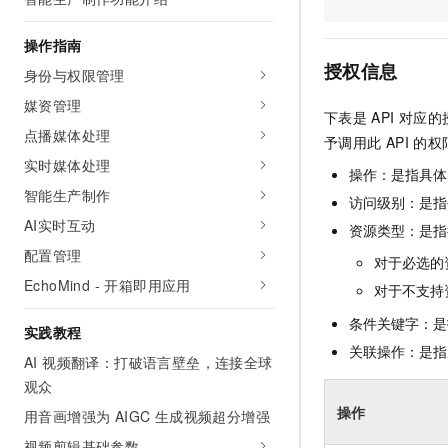
AI 产品 免费试用
网络
安全
云开发大赛
Tableau 订阅
1亿+ 大模型 tokens 和 
操作指南
可观测
入门学习赛
中间件
AI空中课堂在线直播课
授权信息
身份与权限管理
140+云产品 免费试用
大模型服务
上云与迁云
产品新客免费试用，最长1
数据库
媒资管理
下表是
API
对应的
生态解决方案
千问AI平台-Token Plan
点播媒体处理
企业出海
大模型ACA认证体验
予调用此
API
的权
大数据计算
助力企业全员 AI 认知与能
实时媒体处理
行业生态解决方案
操作：是指具体
政企业务
媒体服务
千问AI平台-模型体验
智能生产制作
开发者生态解决方案
访问级别：是指每
在线体验全尺寸、多种模态
AI实时互动
企业服务与云通信
资源类型：是指
AI 开发和 AI 应用解决
Happy 系列大模型
配置管理
对于必选的
域名与网站
EchoMind - 开箱即用应用
对于不支持
终端用户计算
条件关键字：是
实践教程
Serverless
关联操作：是指
大模型解决方案
AI 视频翻译：打破语言壁垒，连接全球
观众
开发工具
快速部署 Dify，高效搭建 
操作
用音画增强为 AIGC 生成视频超分增强
迁移与运维管理
视频剪辑基础参数