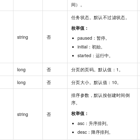
间）。
任务状态。默认不过滤状态。
枚举值：
string
否
paused
：
暂停
。
initial
：
初始
。
started
：
运行中
。
long
否
分页的页码。默认值：1。
long
否
分页大小。默认值：10。
排序参数，默认按创建时间倒
序。
枚举值：
string
否
asc
：
升序排列
。
desc
：
降序排列
。