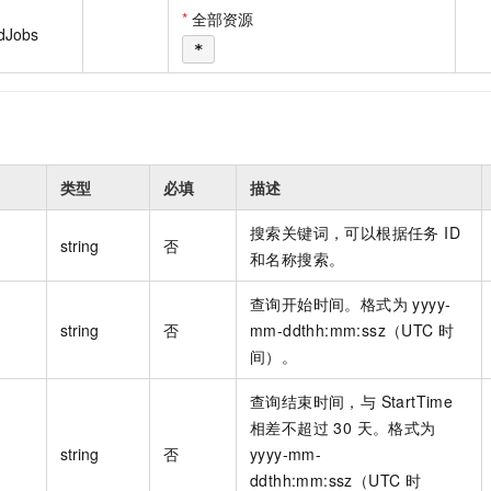
一个 AI 助手
即刻拥有 DeepSeek-R1 满血版
超强辅助，Bol
*
全部资源
rdJobs
在企业官网、通讯软件中为客户提供 AI 客服
多种方案随心选，轻松解锁专属 DeepSeek
*
类型
必填
描述
搜索关键词，可以根据任务 ID
string
否
和名称搜索。
查询开始时间。格式为 yyyy-
string
否
mm-ddthh:mm:ssz（UTC 时
间）。
查询结束时间，与 StartTime
相差不超过 30 天。格式为
string
否
yyyy-mm-
ddthh:mm:ssz（UTC 时