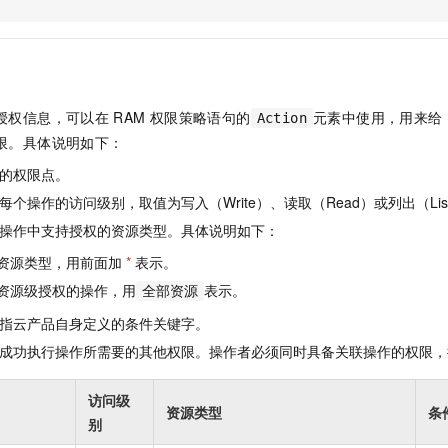
服务生态伙伴
视觉 Coding、空间感知、多模态思考等全面升级
1M上下文，专为长程任务能力而生
云工开物
企业应用
Night Plan 支持 Qwen 3.8-Max
AI 办公
NEW
Red Hat
30+ 款产品免费体验
夜间 5 折，Qwen/Meoo/TokenPlan 客户专享
AI智能应用
科研合作
ERP
堂（旗舰版）
SUSE
智能客服
AI 应用构建
大模型原生
CRM
2个月
自动承接线索
授权信息，可以在
RAM
权限策略语句的
元素中使用，用来给
Action
建站小程序
Qoder
大模型服务平台百炼-应用模版
OA 办公系统
HOT
NEW
限。具体说明如下：
面向真实软件
个人版上线、团队版降价；千问3.8-Max首发发尝鲜
丰富多元化的应用模版和解决方案
力提升
财税管理
模板建站
的权限点。
万有无界
大模型服务平台百炼-智能体
400电话
定制建站
个操作的访问级别，取值为写入（Write）、读取（Read）或列出（Lis
的模型效果
灵活可视化地构建企业级 Agent
操作中支持授权的资源类型。具体说明如下：
方案
广告营销
模板小程序
秒悟
人工智能平台 PAI
资源类型，用前面加
*
表示。
定制小程序
云端极速 AI 
新一代 AI 视频生成模型，深度适配广告营销等场景
AI Native 的算法工程平台，一站式完成建模、训练、推理服务部署
资源级授权的操作，用
表示。
全部资源
APP 开发
指云产品自身定义的条件关键字。
建站系统
成功执行操作所需要的其他权限。操作者必须同时具备关联操作的权限，
AI 应用
10分钟微调：让0.6B模型媲美235B模型
多模态数据信
访问级
资源类型
条
依托云原生高可用架构,实现Dify私有化部署
用1%尺寸在特定领域达到大模型90%以上效果
别