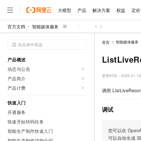
大模型
产品
解决方案
权益
定价
官方文档
智能媒体服务
大模型
产品
解决方案
权益
定价
云市场
伙伴
服务
了解阿里云
精选产品
精选解决方案
普惠上云
产品定价
精选商城
成为销售伙伴
售前咨询
为什么选择阿里云
千问AI平台
智能媒体服务
首页
了解云产品的定价详情
大模型服务平台百炼
睿译宝，AI翻译排版一
普惠上云 官方力荐
分销伙伴
在线服务
网站建设
什么是云计算
大
大模型服务与应用平台
上传文档即自动完成翻译和
云服务器38元/年起，超
ListLiv
产品概述
咨询伙伴
多端小程序
技术领先
云上成本管理
售后服务
千问大模型
GLM-5.2：长任务时代
官方推荐返现计划
大模型
动态与公告
大模型
精选产品
精选解决方案
Salesforce 国际版订阅
稳定可靠
管理和优化成本
多元化、高性能、安全可靠
推荐新用户得奖励，单订单
更新时间：
2026-01-14
销售伙伴合作计划
产品简介
自助服务
友盟天域
安全合规
人工智能与机器学习
AI
文本生成
无影云电脑
Hermes Agent，打造
云工开物
产品计费
调用
ListLiveReco
无影生态合作计划
在线服务
观测云
分析师报告
随时随地安全接入的云上超
自主进化，持久记忆，越用
高校专属算力普惠，学生认
计算
互联网应用开发
Qwen3.8-Max
HOT
Salesforce On Alibaba C
工单服务
快速入门
智能体时代全能旗舰模型
Tuya 物联网平台阿里云
研究报告与白皮书
云解析DNS
快速拥有专属 OpenClaw
Consulting Partner 合
调试
大数据
容器
开通服务
免费试用
短信专区
蓝凌 OA
Qwen3.7-Plus
AI 大模型销售与服务生
快速开始转码任务
现代化应用
存储
天池大赛
能看、能想、能动手的多模
云原生大数据计算服务 Max
解决方案免费试用 新老
电子合同
您可以在
OpenA
智能生产制作快速入门
面向分析的企业级SaaS模
最高领取价值200元试用
安全
网络与CDN
AI 算法大赛
Qwen3-VL-Plus
可以自动生成
S
畅捷通
智能生产制作功能介绍