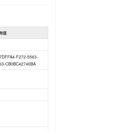
例值
7DFFA4-F272-5563-
63-CB0BC42740BA