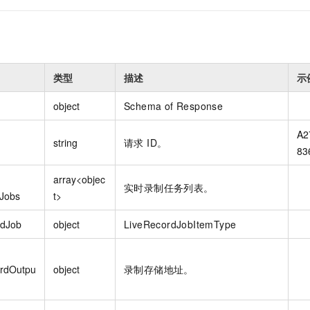
类型
描述
示
object
Schema of Response
A2
string
请求 ID。
83
array<objec
实时录制任务列表。
Jobs
t>
rdJob
object
LiveRecordJobItemType
rdOutpu
object
录制存储地址。