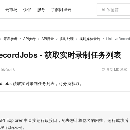
云市场
伙伴
服务
了解阿里云
AI 特惠
数据与 API
成为产品伙伴
企业增值服务
最佳实践
价格计算器
AI 场景体
基础软件
产品伙伴合
阿里云认证
市场活动
配置报价
大模型
开发参考
API参考
API目录
实时处理
实时媒体录制
ListLiveRe
自助选配和估算价格
步到位
域名与网站
智启 AI 普惠权益
产品生态集成认证中心
企业支持计划
云上春晚
Qwen Audio：打造专属 AI 语音助手
千问官方 MaaS 平台，为开发者和 Agent 而生，新用户赠送 1 亿 + tokens 额度
云服务器 EC
一句话生成原生
AI Coding
阿里云Maa
2026 阿里云
为企业打
数据集
Windows
大模型认证
模型
NEW
NEW
格式还原
值低价云产品抢先购
提供智能易用的域名与建站服务
至高享 1亿+免费 tokens，加速 Al 应用落地
Qwen-Audio-3.0-Realtime 端到端实时语音角色扮演
安全可靠、弹
输入一句话想法,
智能编程，一键
eRecordJobs - 获取实时录制任务列表
产品生态伙伴
专家技术服务
云上奥运之旅
弹性计算合作
阿里云中企出
手机三要素
宝塔 Linux
全部认证
价格优势
开源旗舰模型
对象存储 OSS
即刻拥有 DeepSeek-V4-Pro
阿里云 OPC 创新助力计划
云数据库 RD
一键部署幻兽
AI 电商营销
产品生态伙伴工作台
企业增值服务台
云栖战略参考
云存储合作计
云栖大会
身份实名认证
CentOS
训练营
推动算力普惠，释放技术红利
的大模型服务
最高返9万
真正可用的 1M 上下文,一次完成代码全链路开发
轻松解锁专属 DeepSeek-V4-Pro
至高百万元 Token 补贴，加速一人公司成长
稳定、安全、高性价比、高性能的云存储服务
一键购买专属
从图文生成到
复制 MD 格式
 06:34:16
云上的中国
数据库合作计
活动全景
短信
Docker
图片和
自进化智能体
人工智能平台 PAI
5 分钟轻松部署专属 QwenPaw
Token Plan 模型订阅计划
Qoder
高效搭建 AI
AI 广告创作
企业成长
大模型
NEW
HOT
信息公告
rdJobs
获取实时录制任务列表，可分页获取。
看见新力量
云网络合作计
OCR 文字识别
JAVA
级电脑
越聪明
证享300元代金券
一站式AI开发、训练和推理服务
Qwen3.8-Max 首发尝鲜，限时加量 10 倍，夜间低至2折
从聊天伙伴进化为能主动干活的本地数字员工
面向真实软件
图文、视频一
Kimi-K3
HappyHors
NEW
魔搭 Mode
loud
服务实践
官网公告
Kimi 最新旗舰模型，长程编程与推理利器
让文字生成流
金融模力时刻
Salesforce O
版
发票查验
全能环境
Qoder CN
Claude Code + GStack 打造工程团队
千问办公，限时限量积分加倍
云原生数据库 P
低代码高效构
AI 建站
NEW
作计划
计划
创新中心
魔搭 ModelSc
健康状态
让AI从“聊天伙伴”进化为能干活的“数字员工”
覆盖公网/内网、递归/权威、移动APP等全场景解析服务
安装技能 GStack，拥有专属 AI 工程团队
你的AI工作搭子，覆盖日常办公高频场景
基于千问大模型等，支持代码智能生成、研发智能问答
0 代码专业建
客户案例
天气预报查询
操作系统
Deepseek-v4-pro
HappyHors
态合作计划
态智能体模型
旗舰 MoE 大模型，百万上下文与顶尖推理能力
图生视频，流
Compute
同享
容器服务 Kubernetes 版 ACK
万小智 AI 建站低至 15元/月
云防火墙
AI 短剧/漫剧
快递物流查询
WordPress
成为服务伙
高校合作
PI Explorer
中直接运行该接口，免去您计算签名的困扰。运行成功后，OpenA
式云数据仓库
点，立即开启云上创新
提供一站式管理容器应用的 K8s 服务
送.CN域名，送备案服务码
云原生的云上
AI助力短剧
GLM-5.2
Wan2.7-T
DK
代码示例。
Ubuntu