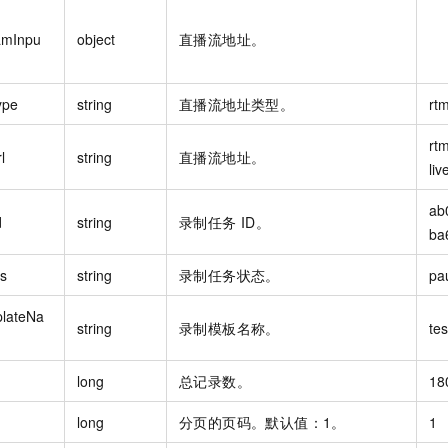
amInpu
object
直播流地址。
ype
string
直播流地址类型。
rt
rt
l
string
直播流地址。
liv
ab
d
string
录制任务 ID。
ba
us
string
录制任务状态。
pa
lateNa
string
录制模板名称。
tes
long
总记录数。
18
long
分页的页码。默认值：1。
1