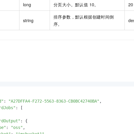
long
分页大小。默认值 10。
20
排序参数，默认根据创建时间倒
string
de
序。
d"
: 
"A27DFFA4-F272-5563-8363-CB0BC42740BA"
,

rdJobs"
: [

rdOutput"
: {

pe"
: 
"oss"
,

cket"
: 
"imsbucket1"
,
