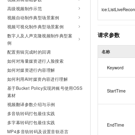
10 分钟在聊天系统中增加
专有云
高级视频制作示范
ice:ListLiveReco
视频自动制作典型场景案例
视频可视化制作典型场景案例
请求参数
数字人及人声克隆视频制作典型案
例
名称
配置剪辑完成时的回调
如何对海量媒资进行人脸搜索
Keyword
如何对媒资进行内容理解
如何利用AI对媒资内容进行理解
基于Bucket Policy实现跨账号使用OSS
StartTime
素材
视频翻译参数介绍与示例
多音轨转码打包最佳实践
多字幕转码打包最佳实践
EndTime
MP4多音轨转码及设置音轨语言