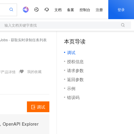
文档
备案
控制台
注册
登录
输入文档关键字查找
验
作计划
器
AI 活动
专业服务
服务伙伴合作计划
开发者社区
加入我们
服务平台百炼
阿里云 OPC 创新助力计划
cordJobs - 获取实时录制任务列表
本页导读
（1）
一站式生成采购清单，支持单品或批量购买
S
可编辑精美 PPT 文稿
S产品伙伴计划（繁花）
峰会
造的大模型服务与应用开发平台
轻量应用服务器
Agency Agents：拥有专属领域专家
AI 生产力先锋
Al MaaS 服务伙伴赋能合作
域名
博文
Careers
至高可申请百万元
调试
性可伸缩的云计算服务
 轻松生成专业的 PPT
开启高性价比 AI 编程新体验
先锋实践拓展 AI 生产力的边界
快速构建应用程序和网站，即刻迈出上云第一步
多领域专家智能体,一键组建 AI 虚拟交付团队
Token 补贴，五大权
计划
海大会
伙伴信用分合作计划
商标
问答
社会招聘
授权信息
益加速 OPC 成功
S
帕鲁游戏服务器
数字证书管理服务（原SSL证书）
HappyHorse 打造一站式影视创作平台
飞天发布时刻
HOT
划
备案
电子书
校园招聘
请求参数
联机服务器，轻松开启游戏
视频创作，一键激活电商全链路生产力
全托管，含MySQL、PostgreSQL、SQL Server、MariaDB多引擎
实现全站 HTTPS，呈现可信的 Web 访问
所见，即是所愿
可视化编排打通从文字构思到成片全链路闭环
我的收藏
产品详情
更多支持
划
公司注册
镜像站
返回参数
视频生成
语音识别与合成
 智能体与工作流应用
短信服务
漫剧工坊：一站式动画创作平台
AI 实训营
合作伙伴培训与认证
示例
划
上云迁移
的智能体编程平台
站生成，高效打造优质广告素材
通过阿里云百炼高效搭建AI应用,助力高效开发
快速生产连贯的高质量长漫剧
从基础到进阶，Agent 创客手把手教你
国内短信简单易用，安全可靠，秒级触达，全球覆盖200+国家和地区。
e-1.1-T2V
Qwen3-TTS-Flash
lScope
我要反馈
查询合作伙伴
错误码
畅细腻的高质量视频
离线语音合成大模型，多语言方言自适应，低延迟高稳定
n Alibaba Cloud ISV 合作
代维服务
olarDB
建企业门户网站
大数据开发治理平台 DataWorks
10 分钟搭建微信、支付宝小程序
调试
创新加速
ope
登录合作伙伴管理后台
我要建议
站，无忧落地极速上线
以可视化方式快速构建移动和 PC 门户网站
100%兼容MySQL、PostgreSQL，兼容Oracle，支持集中和分布式
高效部署网站，快速应用到小程序
Data Agent 驱动的一站式 Data+AI 开发治理平台
e-1.1-I2V
Cosyvoice-V3-Flash
安全
畅自然，细节丰富
高表现力语音合成大模型，语音克隆听感自然
我要投诉
上云场景组合购
伴
PI Explorer
边界网络安全防护产品
漫剧创作，剧本、分镜、视频高效生成
覆盖90%+业务场景，专享组合折扣价
2V
VPN
Fun-ASR