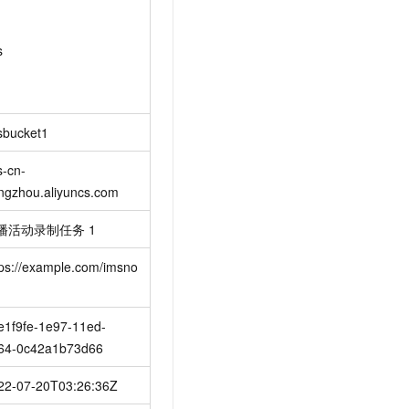
s
sbucket1
s-cn-
ngzhou.aliyuncs.com
播活动录制任务
1
tps://example.com/imsno
e1f9fe-1e97-11ed-
64-0c42a1b73d66
22-07-20T03:26:36Z