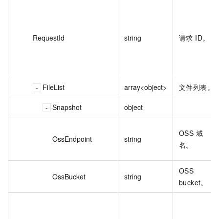
RequestId
string
请求 ID。
FileList
array<object>
文件列表。
Snapshot
object
OSS 域
OssEndpoint
string
名。
OSS
OssBucket
string
bucket。