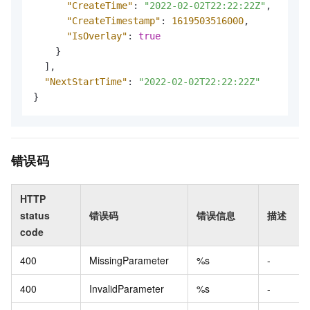
"CreateTime"
:
"2022-02-02T22:22:22Z"
,
"CreateTimestamp"
:
1619503516000
,
"IsOverlay"
:
true
}
]
,
"NextStartTime"
:
"2022-02-02T22:22:22Z"
}
错误码
HTTP
status
错误码
错误信息
描述
code
400
MissingParameter
%s
-
400
InvalidParameter
%s
-