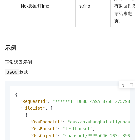
NextStartTime
string
有返回则表
示结束翻
页。
示例
正常返回示例
格式
JSON
{
"RequestId"
:
"******11-DB8D-4A9A-875B-275798****
"FileList"
:
[
{
"OssEndpoint"
:
"oss-cn-shanghai.aliyuncs.com
"OssBucket"
:
"testbucket"
,
"OssObject"
:
"snapshot/****a046-263c-3560-97