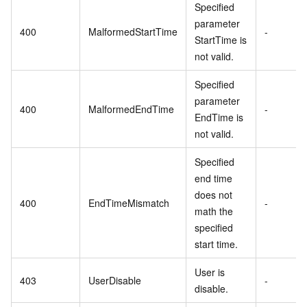
Specified
parameter
400
MalformedStartTime
-
StartTime is
not valid.
Specified
parameter
400
MalformedEndTime
-
EndTime is
not valid.
Specified
end time
does not
400
EndTimeMismatch
-
math the
specified
start time.
User is
403
UserDisable
-
disable.