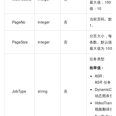
最大值：100，
值：10
当前页码。默认
PageNo
integer
否
1。
分页大小，每页
PageSize
integer
否
条数。默认值为 
最大值为 100。
任务类型
枚举值：
ASR :
ASR 任务
DynamicChar
JobType
string
否
动态图表任
VideoTranslat
视频翻译任