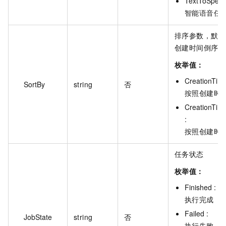
TextToSpeec
智能语音任
排序参数，默认
创建时间倒序
枚举值：
CreationTime
SortBy
string
否
按照创建时
CreationTim
:
按照创建时
任务状态
枚举值：
Finished :
执行完成
Failed :
JobState
string
否
执行失败