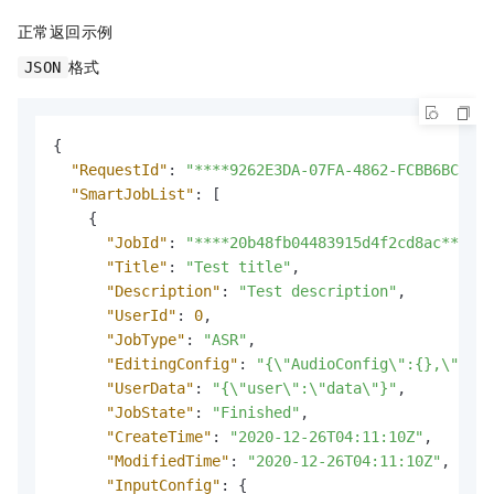
正常返回示例
格式
JSON
{
"RequestId"
:
"****9262E3DA-07FA-4862-FCBB6BC61D0
"SmartJobList"
:
[
{
"JobId"
:
"****20b48fb04483915d4f2cd8ac****"
,
"Title"
:
"Test title"
,
"Description"
:
"Test description"
,
"UserId"
:
0
,
"JobType"
:
"ASR"
,
"EditingConfig"
:
"{\"AudioConfig\":{},\"Inpu
"UserData"
:
"{\"user\":\"data\"}"
,
"JobState"
:
"Finished"
,
"CreateTime"
:
"2020-12-26T04:11:10Z"
,
"ModifiedTime"
:
"2020-12-26T04:11:10Z"
,
"InputConfig"
:
{