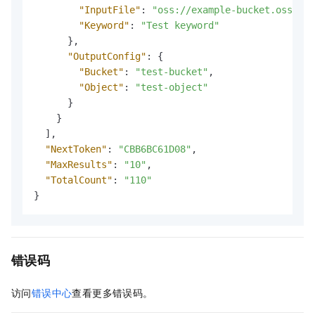
"InputFile"
:
"oss://example-bucket.oss-cn-
"Keyword"
:
"Test keyword"
}
,
"OutputConfig"
:
{
"Bucket"
:
"test-bucket"
,
"Object"
:
"test-object"
}
}
]
,
"NextToken"
:
"CBB6BC61D08"
,
"MaxResults"
:
"10"
,
"TotalCount"
:
"110"
}
错误码
访问
错误中心
查看更多错误码。