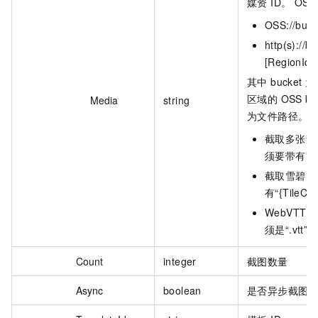
媒资 ID。 OS
OSS://buck
http(s)://b
[RegionId]
其中 bucke
区域的 OSS buc
Media
string
为文件路径。
截取多张静态
须要带有”{C
截取雪碧图时
有“{TileC
WebVTT 
须是“.vtt”。
Count
integer
截图数量
Async
boolean
是否异步截图