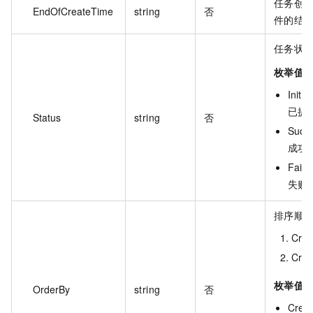
任务创
EndOfCreateTime
string
否
件的结
任务状
枚举值
Init :
已提
Status
string
否
Succe
成功
Fail :
失败
排序顺
Cre
Cre
枚举值
OrderBy
string
否
Creat