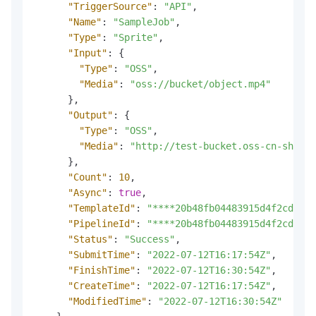
"TriggerSource"
:
"API"
,
"Name"
:
"SampleJob"
,
"Type"
:
"Sprite"
,
"Input"
:
{
"Type"
:
"OSS"
,
"Media"
:
"oss://bucket/object.mp4"
}
,
"Output"
:
{
"Type"
:
"OSS"
,
"Media"
:
"http://test-bucket.oss-cn-shangh
}
,
"Count"
:
10
,
"Async"
:
true
,
"TemplateId"
:
"****20b48fb04483915d4f2cd8ac*
"PipelineId"
:
"****20b48fb04483915d4f2cd8ac*
"Status"
:
"Success"
,
"SubmitTime"
:
"2022-07-12T16:17:54Z"
,
"FinishTime"
:
"2022-07-12T16:30:54Z"
,
"CreateTime"
:
"2022-07-12T16:17:54Z"
,
"ModifiedTime"
:
"2022-07-12T16:30:54Z"