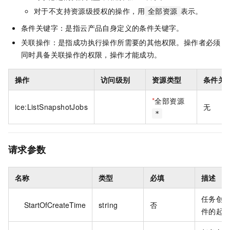
对于不支持资源级授权的操作，用
表示。
全部资源
条件关键字：是指云产品自身定义的条件关键字。
关联操作：是指成功执行操作所需要的其他权限。操作者必须
同时具备关联操作的权限，操作才能成功。
操作
访问级别
资源类型
条件关
*
全部资源
ice:ListSnapshotJobs
无
*
请求参数
名称
类型
必填
描述
任务创
StartOfCreateTime
string
否
件的起