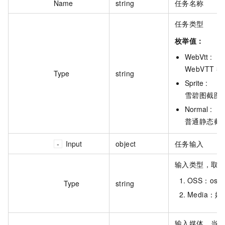
Name
string
任务名称
任务类型
枚举值：
WebVtt :
WebVTT 
Type
string
Sprite :
雪碧图截图
Normal :
普通静态截
Input
object
任务输入
输入类型，取
OSS：os
Type
string
Media：媒
输入媒体。当 Ty