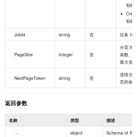
创建
Creat
创建
JobId
string
否
任务 ID
分页大
PageSize
integer
否
条数。默
最大值为
连续分
NextPageToken
string
否
页的标
返回参数
名称
类型
描述
object
Schema of Re