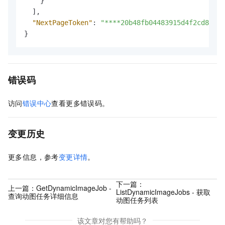
}
]
,
"NextPageToken"
:
"****20b48fb04483915d4f2cd8ac**
}
错误码
访问
错误中心
查看更多错误码。
变更历史
更多信息，参考
变更详情
。
下一篇：
上一篇：
GetDynamicImageJob -
ListDynamicImageJobs - 获取
查询动图任务详细信息
动图任务列表
该文章对您有帮助吗？