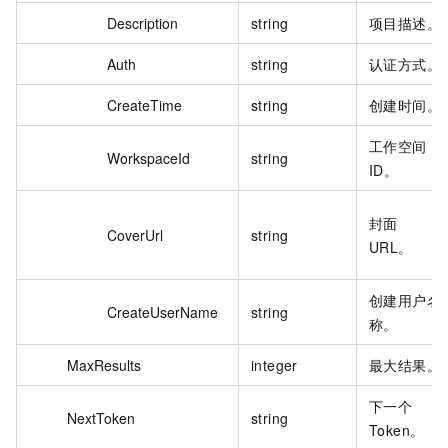
Description
string
项目描述。
Auth
string
认证方式。
CreateTime
string
创建时间。
工作空间
WorkspaceId
string
ID。
封面
CoverUrl
string
URL。
创建用户名
CreateUserName
string
称。
MaxResults
integer
最大结果。
下一个
NextToken
string
Token。