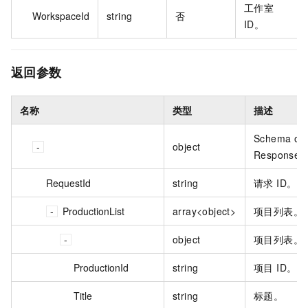
工作室
WorkspaceId
string
否
ID。
返回参数
名称
类型
描述
Schema of
object
Response
RequestId
string
请求 ID。
ProductionList
array<object>
项目列表。
object
项目列表。
ProductionId
string
项目 ID。
Title
string
标题。