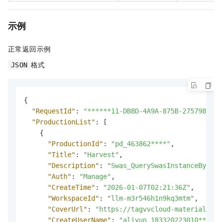
示例
正常返回示例
格式
JSON
{
"RequestId"
:
"******11-DB8D-4A9A-875B-275798****
"ProductionList"
:
[
{
"ProductionId"
:
"pd_463862****"
,
"Title"
:
"Harvest"
,
"Description"
:
"Swas_QuerySwasInstanceByRegi
"Auth"
:
"Manage"
,
"CreateTime"
:
"2026-01-07T02:21:36Z"
,
"WorkspaceId"
:
"llm-m3r546h1n9kq3mtm"
,
"CoverUrl"
:
"https://tagvvcloud-material-cen
"CreateUserName"
:
"aliyun_183320223010****"