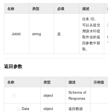
名称
类型
必填
描述
示
任务 ID。
可以从提交
31
溯源水印提
13
JobId
string
是
取作业的返
0f
回参数中获
取。
返回参数
名称
类型
描述
示例值
Schema of
object
Response
Data
object
返回数据