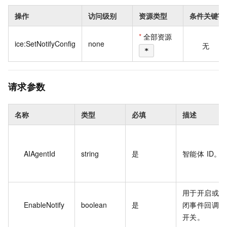
操作
访问级别
资源类型
条件关键字
*
全部资源
ice:SetNotifyConfig
none
无
*
请求参数
名称
类型
必填
描述
AIAgentId
string
是
智能体 ID。
用于开启或关
EnableNotify
boolean
是
闭事件回调的
开关。