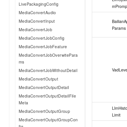
LivePackagingConfig
mPromp
MediaConvertAudio
MediaConvertInput
Bailian
Params
MediaConvertJob
MediaConvertJobConfig
MediaConvertJobFeature
MediaConvertJobOverwitePara
ms
VadLeve
MediaConvertJobWithoutDetail
MediaConvertOutput
MediaConvertOutputDetail
MediaConvertOutputDetailFile
Meta
LlmHist
MediaConvertOutputGroup
Limit
MediaConvertOutputGroupCon
fig