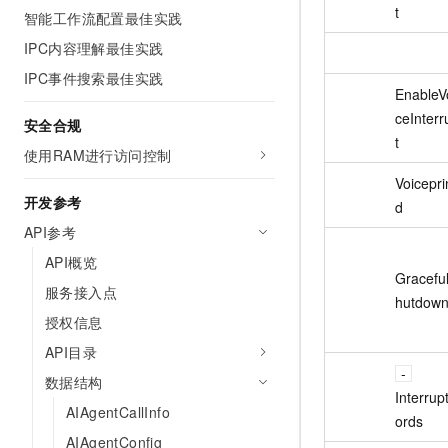
t
智能工作流配置最佳实践
IPC内容理解最佳实践
IPC事件搜索最佳实践
EnableV
ceInterr
安全合规
t
使用RAM进行访问控制
Voicepri
开发参考
d
API参考
API概览
Gracefu
服务接入点
hutdow
授权信息
API目录
数据结构
Interru
AIAgentCallInfo
ords
AIAgentConfig