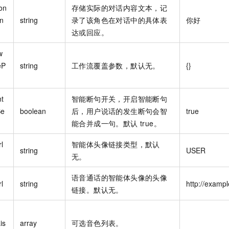
一个 AI 助手
即刻拥有 DeepSeek-R1 满血版
超强辅助，Bol
on
存储实际的对话内容文本，记
在企业官网、通讯软件中为客户提供 AI 客服
多种方案随心选，轻松解锁专属 DeepSeek
en
string
录了该角色在对话中的具体表
你好
达或回应。
w
eP
string
工作流覆盖参数，默认无。
{}
nt
智能断句开关，开启智能断句
Se
boolean
后，用户说话的发生断句会智
true
能合并成一句。默认 true。
l
智能体头像链接类型，默认
string
USER
无。
语音通话的智能体头像的头像
l
string
http://examp
链接。默认无。
is
array
可选音色列表。