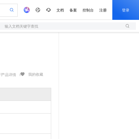
文档
备案
控制台
注册
登录
输入文档关键字查找
验
作计划
器
AI 活动
专业服务
服务伙伴合作计划
开发者社区
加入我们
服务平台百炼
阿里云 OPC 创新助力计划
一站式生成采购清单，支持单品或批量购买
S
可编辑精美 PPT 文稿
S产品伙伴计划（繁花）
峰会
造的大模型服务与应用开发平台
轻量应用服务器
Agency Agents：拥有专属领域专家
AI 生产力先锋
Al MaaS 服务伙伴赋能合作
域名
博文
Careers
至高可申请百万元
性可伸缩的云计算服务
 轻松生成专业的 PPT
开启高性价比 AI 编程新体验
先锋实践拓展 AI 生产力的边界
快速构建应用程序和网站，即刻迈出上云第一步
多领域专家智能体,一键组建 AI 虚拟交付团队
Token 补贴，五大权
计划
海大会
伙伴信用分合作计划
商标
问答
社会招聘
益加速 OPC 成功
S
帕鲁游戏服务器
数字证书管理服务（原SSL证书）
HappyHorse 打造一站式影视创作平台
飞天发布时刻
HOT
划
备案
电子书
校园招聘
联机服务器，轻松开启游戏
视频创作，一键激活电商全链路生产力
全托管，含MySQL、PostgreSQL、SQL Server、MariaDB多引擎
实现全站HTTPS，呈现可信的WEB访问
所见，即是所愿
可视化编排打通从文字构思到成片全链路闭环
我的收藏
产品详情
更多支持
划
公司注册
镜像站
视频生成
语音识别与合成
 智能体与工作流应用
短信服务
漫剧工坊：一站式动画创作平台
AI 实训营
合作伙伴培训与认证
划
上云迁移
的智能体编程平台
站生成，高效打造优质广告素材
通过阿里云百炼高效搭建AI应用,助力高效开发
快速生产连贯的高质量长漫剧
从基础到进阶，Agent 创客手把手教你
国内短信简单易用，安全可靠，秒级触达，全球覆盖200+国家和地区。
e-1.1-T2V
Qwen3-TTS-Flash
lScope
我要反馈
查询合作伙伴
畅细腻的高质量视频
离线语音合成大模型，多语言方言自适应，低延迟高稳定
n Alibaba Cloud ISV 合作
代维服务
olarDB
建企业门户网站
大数据开发治理平台 DataWorks
10 分钟搭建微信、支付宝小程序
创新加速
ope
登录合作伙伴管理后台
我要建议
站，无忧落地极速上线
以可视化方式快速构建移动和 PC 门户网站
100%兼容MySQL、PostgreSQL，兼容Oracle，支持集中和分布式
高效部署网站，快速应用到小程序
Data Agent 驱动的一站式 Data+AI 开发治理平台
e-1.1-I2V
Cosyvoice-V3-Flash
安全
畅自然，细节丰富
高表现力语音合成大模型，语音克隆听感自然
我要投诉
上云场景组合购
伴
边界网络安全防护产品
漫剧创作，剧本、分镜、视频高效生成
覆盖90%+业务场景，专享组合折扣价
2V
VPN
Fun-ASR