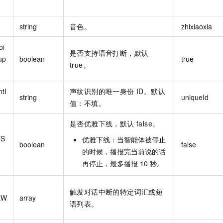
string
音色。
zhixiaoxia
oi
是否支持语音打断，默认
up
boolean
true
true。
ntI
声纹识别的唯一身份 ID。默认
string
uniqueId
值：不填。
是否优雅下线，默认 false。
lS
优雅下线：当智能体被停止
boolean
false
n
的时候，播报完当前说的话
再停止，最多播报 10 秒。
触发对话中断的特定词汇或短
ptW
array
语列表。