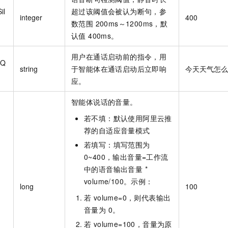
il
超过该阈值会被认为断句，参
integer
400
数范围 200ms～1200ms，默
认值 400ms。
用户在通话启动前的指令，用
pQ
string
于智能体在通话启动后立即响
今天天气怎么
应。
智能体说话的音量。
若不填：默认使用阿里云推
荐的自适应音量模式
若填写：填写范围为
0~400，输出音量=工作流
中的语音输出音量 *
volume/100。示例：
long
100
若 volume=0，则代表输出
音量为 0。
若 volume=100，音量为原