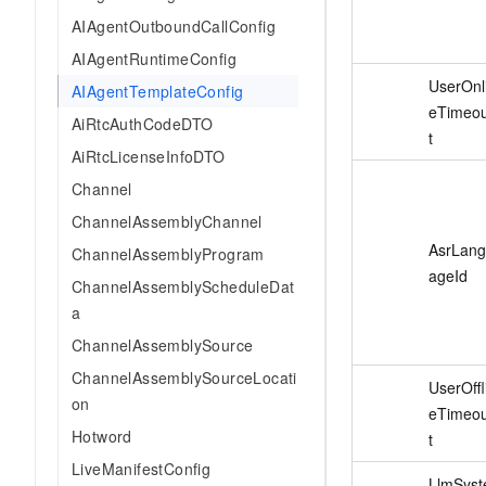
AIAgentOutboundCallConfig
AIAgentRuntimeConfig
UserOnl
AIAgentTemplateConfig
eTimeo
AiRtcAuthCodeDTO
t
AiRtcLicenseInfoDTO
Channel
ChannelAssemblyChannel
AsrLan
ChannelAssemblyProgram
ageId
ChannelAssemblyScheduleDat
a
ChannelAssemblySource
ChannelAssemblySourceLocati
UserOffl
on
eTimeo
Hotword
t
LiveManifestConfig
LlmSyst