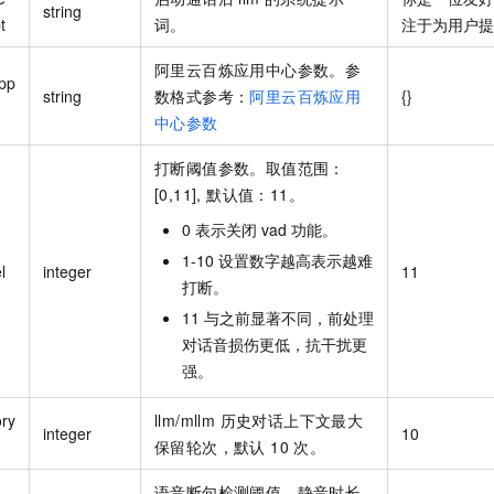
string
t
词。
注于为用户提
阿里云百炼应用中心参数。参
App
string
数格式参考：
阿里云百炼应用
{}
中心参数
打断阈值参数。取值范围：
[0,11], 默认值：11。
0 表示关闭 vad 功能。
1-10 设置数字越高表示越难
l
integer
11
打断。
11 与之前显著不同，前处理
对话音损伤更低，抗干扰更
强。
ory
llm/mllm 历史对话上下文最大
integer
10
保留轮次，默认 10 次。
语音断句检测阈值，静音时长