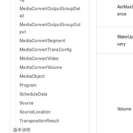
AsrMaxS
MediaConvertOutputGroupDet
ence
ail
MediaConvertOutputGroupOut
put
WakeU
MediaConvertSegment
uery
MediaConvertTransConfig
MediaConvertVideo
MediaConvertVolume
MediaObject
Program
ScheduleData
Source
Volume
SourceLocation
TranspositionResult
版本说明