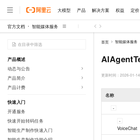
大模型
产品
解决方案
权益
定价
官方文档
智能媒体服务
大模型
产品
解决方案
权益
定价
云市场
伙伴
服务
了解阿里云
精选产品
精选解决方案
普惠上云
产品定价
精选商城
成为销售伙伴
售前咨询
为什么选择阿里云
千问AI平台
智能媒体服务
首页
了解云产品的定价详情
大模型服务平台百炼
睿译宝，AI翻译排版一
普惠上云 官方力荐
分销伙伴
在线服务
网站建设
什么是云计算
大
大模型服务与应用平台
上传文档即自动完成翻译和
云服务器38元/年起，超
AIAgentT
产品概述
咨询伙伴
多端小程序
技术领先
云上成本管理
售后服务
千问大模型
GLM-5.2：长任务时代
官方推荐返现计划
大模型
动态与公告
大模型
精选产品
精选解决方案
Salesforce 国际版订阅
稳定可靠
管理和优化成本
多元化、高性能、安全可靠
推荐新用户得奖励，单订单
更新时间：
2026-01-14
销售伙伴合作计划
产品简介
自助服务
友盟天域
安全合规
人工智能与机器学习
AI
文本生成
无影云电脑
Hermes Agent，打造
云工开物
产品计费
无影生态合作计划
在线服务
观测云
分析师报告
随时随地安全接入的云上超
自主进化，持久记忆，越用
高校专属算力普惠，学生认
名称
计算
互联网应用开发
Qwen3.8-Max
HOT
Salesforce On Alibaba C
工单服务
快速入门
智能体时代全能旗舰模型
Tuya 物联网平台阿里云
研究报告与白皮书
云解析DNS
快速拥有专属 OpenClaw
Consulting Partner 合
大数据
容器
开通服务
免费试用
短信专区
蓝凌 OA
Qwen3.7-Plus
AI 大模型销售与服务生
快速开始转码任务
现代化应用
存储
天池大赛
能看、能想、能动手的多模
云原生大数据计算服务 Max
解决方案免费试用 新老
电子合同
VoiceChat
智能生产制作快速入门
面向分析的企业级SaaS模
最高领取价值200元试用
安全
网络与CDN
AI 算法大赛
Qwen3-VL-Plus
畅捷通
智能生产制作功能介绍