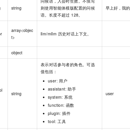
问候语，入会时生效。不填写
服务生态伙伴
视觉 Coding、空间感知、多模态思考等全面升级
1M上下文，专为长程任务能力而生
云工开物
企业应用
Night Plan 支持 Qwen 3.8-Max
AI 办公
NEW
g
string
则使用智能体模版配置的问候
早上好，我的
Red Hat
30+ 款产品免费体验
夜间 5 折，Qwen/Meoo/TokenPlan 客户专享
AI智能应用
科研合作
语。长度不超过 128。
ERP
堂（旗舰版）
SUSE
智能客服
AI 应用构建
大模型原生
CRM
2个月
自动承接线索
array<objec
or
llm/mllm 历史对话上下文。
建站小程序
t>
Qoder
大模型服务平台百炼-应用模版
OA 办公系统
HOT
NEW
面向真实软件
个人版上线、团队版降价；千问3.8-Max首发发尝鲜
丰富多元化的应用模版和解决方案
力提升
财税管理
模板建站
object
万有无界
大模型服务平台百炼-智能体
400电话
定制建站
的模型效果
灵活可视化地构建企业级 Agent
表示对话参与者的角色。可选
方案
广告营销
模板小程序
值包括：
秒悟
人工智能平台 PAI
定制小程序
云端极速 AI 
新一代 AI 视频生成模型，深度适配广告营销等场景
AI Native 的算法工程平台，一站式完成建模、训练、推理服务部署
user: 用户
assistant: 助手
ol
APP 开发
string
user
system: 系统
建站系统
function: 函数
plugin: 插件
AI 应用
10分钟微调：让0.6B模型媲美235B模型
多模态数据信
tool: 工具
依托云原生高可用架构,实现Dify私有化部署
用1%尺寸在特定领域达到大模型90%以上效果