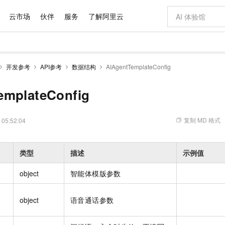
云市场
伙伴
服务
了解阿里云
AI 特惠
数据与 API
成为产品伙伴
企业增值服务
最佳实践
价格计算器
AI 场景体
基础软件
产品伙伴合
阿里云认证
市场活动
配置报价
大模型
开发参考
API参考
数据结构
AIAgentTemplateConfig
自助选配和估算价格
步到位
域名与网站
智启 AI 普惠权益
产品生态集成认证中心
企业支持计划
云上春晚
Qwen Audio：打造专属 AI 语音助手
千问官方 MaaS 平台，为开发者和 Agent 而生，新用户赠送 1 亿 + tokens 额度
云服务器 EC
一句话生成原生
AI Coding
阿里云Maa
2026 阿里云
为企业打
数据集
Windows
大模型认证
模型
NEW
NEW
格式还原
值低价云产品抢先购
提供智能易用的域名与建站服务
至高享 1亿+免费 tokens，加速 Al 应用落地
Qwen-Audio-3.0-Realtime 端到端实时语音角色扮演
安全可靠、弹
输入一句话想法,
智能编程，一键
emplateConfig
产品生态伙伴
专家技术服务
云上奥运之旅
弹性计算合作
阿里云中企出
手机三要素
宝塔 Linux
全部认证
价格优势
开源旗舰模型
对象存储 OSS
即刻拥有 DeepSeek-V4-Pro
阿里云 OPC 创新助力计划
云数据库 RD
一键部署幻兽
AI 电商营销
产品生态伙伴工作台
企业增值服务台
云栖战略参考
云存储合作计
云栖大会
身份实名认证
CentOS
训练营
推动算力普惠，释放技术红利
的大模型服务
最高返9万
真正可用的 1M 上下文,一次完成代码全链路开发
轻松解锁专属 DeepSeek-V4-Pro
至高百万元 Token 补贴，加速一人公司成长
稳定、安全、高性价比、高性能的云存储服务
一键购买专属
从图文生成到
复制 MD 格式
 05:52:04
云上的中国
数据库合作计
活动全景
短信
Docker
图片和
自进化智能体
人工智能平台 PAI
5 分钟轻松部署专属 QwenPaw
Token Plan 模型订阅计划
Qoder
高效搭建 AI
AI 广告创作
企业成长
大模型
NEW
HOT
信息公告
看见新力量
云网络合作计
OCR 文字识别
JAVA
级电脑
越聪明
证享300元代金券
一站式AI开发、训练和推理服务
Qwen3.8-Max 首发尝鲜，限时加量 10 倍，夜间低至2折
从聊天伙伴进化为能主动干活的本地数字员工
面向真实软件
图文、视频一
类型
描述
示例值
Kimi-K3
HappyHors
NEW
魔搭 Mode
loud
服务实践
官网公告
Kimi 最新旗舰模型，长程编程与推理利器
让文字生成流
金融模力时刻
Salesforce O
版
发票查验
全能环境
Qoder CN
Claude Code + GStack 打造工程团队
千问办公，限时限量积分加倍
云原生数据库 P
低代码高效构
AI 建站
NEW
作计划
object
智能体模版参数
计划
创新中心
魔搭 ModelSc
健康状态
让AI从“聊天伙伴”进化为能干活的“数字员工”
覆盖公网/内网、递归/权威、移动APP等全场景解析服务
安装技能 GStack，拥有专属 AI 工程团队
你的AI工作搭子，覆盖日常办公高频场景
基于千问大模型等，支持代码智能生成、研发智能问答
0 代码专业建
客户案例
天气预报查询
操作系统
Deepseek-v4-pro
HappyHors
态合作计划
态智能体模型
旗舰 MoE 大模型，百万上下文与顶尖推理能力
图生视频，流
object
语音通话参数
Compute
同享
容器服务 Kubernetes 版 ACK
万小智 AI 建站低至 15元/月
云防火墙
AI 短剧/漫剧
快递物流查询
WordPress
成为服务伙
高校合作
式云数据仓库
点，立即开启云上创新
提供一站式管理容器应用的 K8s 服务
送.CN域名，送备案服务码
云原生的云上
AI助力短剧
GLM-5.2
Wan2.7-T
Ubuntu