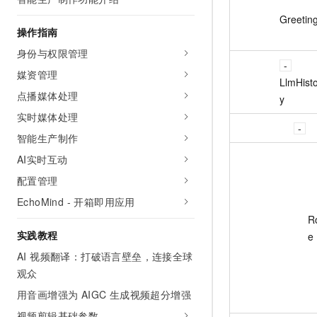
AI 产品 免费试用
网络
安全
云开发大赛
Greetin
Tableau 订阅
1亿+ 大模型 tokens 和 
操作指南
可观测
入门学习赛
中间件
AI空中课堂在线直播课
身份与权限管理
140+云产品 免费试用
大模型服务
上云与迁云
产品新客免费试用，最长1
数据库
媒资管理
LlmHist
生态解决方案
千问AI平台-Token Plan
点播媒体处理
企业出海
大模型ACA认证体验
y
大数据计算
助力企业全员 AI 认知与能
实时媒体处理
行业生态解决方案
政企业务
媒体服务
千问AI平台-模型体验
智能生产制作
开发者生态解决方案
在线体验全尺寸、多种模态
AI实时互动
企业服务与云通信
AI 开发和 AI 应用解决
Happy 系列大模型
配置管理
域名与网站
EchoMind - 开箱即用应用
终端用户计算
R
实践教程
e
Serverless
大模型解决方案
AI 视频翻译：打破语言壁垒，连接全球
观众
开发工具
快速部署 Dify，高效搭建 
用音画增强为 AIGC 生成视频超分增强
迁移与运维管理
视频剪辑基础参数