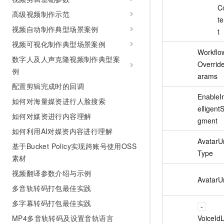
10 分钟在聊天系统中增加
C
专有云
高级视频制作示范
t
视频自动制作典型场景案例
t
视频可视化制作典型场景案例
Workflo
数字人及人声克隆视频制作典型案
Overrid
例
arams
配置剪辑完成时的回调
EnableI
如何对海量媒资进行人脸搜索
elligent
如何对媒资进行内容理解
gment
如何利用AI对媒资内容进行理解
AvatarUr
基于Bucket Policy实现跨账号使用OSS
Type
素材
视频翻译参数介绍与示例
AvatarUr
多音轨转码打包最佳实践
多字幕转码打包最佳实践
MP4多音轨转码及设置音轨语言
VoiceIdL