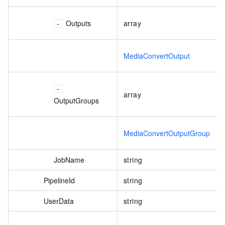
Outputs
array
MediaConvertOutput
array
OutputGroups
MediaConvertOutputGroup
JobName
string
PipelineId
string
UserData
string