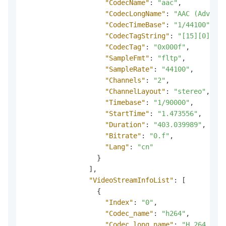
"CodecName"
:
"aac"
,
"CodecLongName"
:
"AAC (Advance
"CodecTimeBase"
:
"1/44100"
,
"CodecTagString"
:
"[15][0][0][
"CodecTag"
:
"0x000f"
,
"SampleFmt"
:
"fltp"
,
"SampleRate"
:
"44100"
,
"Channels"
:
"2"
,
"ChannelLayout"
:
"stereo"
,
"Timebase"
:
"1/90000"
,
"StartTime"
:
"1.473556"
,
"Duration"
:
"403.039989"
,
"Bitrate"
:
"0.f"
,
"Lang"
:
"cn"
}
]
,
"VideoStreamInfoList"
:
[
{
"Index"
:
"0"
,
"Codec_name"
:
"h264"
,
"Codec_long_name"
:
"H.264 / AV