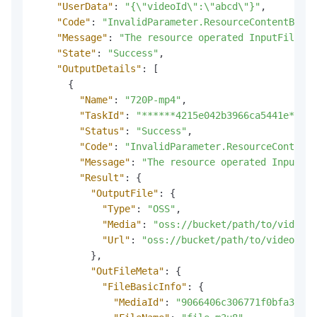
"UserData"
:
"{\"videoId\":\"abcd\"}"
,
"Code"
:
"InvalidParameter.ResourceContentBad"
,
"Message"
:
"The resource operated InputFile is
"State"
:
"Success"
,
"OutputDetails"
:
[
{
"Name"
:
"720P-mp4"
,
"TaskId"
:
"******4215e042b3966ca5441e*****
"Status"
:
"Success"
,
"Code"
:
"InvalidParameter.ResourceContentB
"Message"
:
"The resource operated InputFil
"Result"
:
{
"OutputFile"
:
{
"Type"
:
"OSS"
,
"Media"
:
"oss://bucket/path/to/video.m
"Url"
:
"oss://bucket/path/to/video.mp4
}
,
"OutFileMeta"
:
{
"FileBasicInfo"
:
{
"MediaId"
:
"9066406c306771f0bfa35107