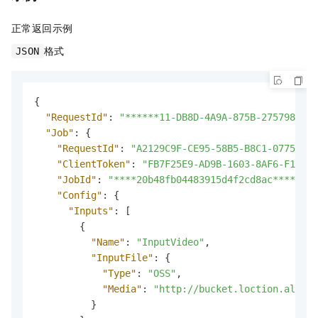
正常返回示例
格式
JSON
{
"RequestId"
:
"******11-DB8D-4A9A-875B-275798****
"Job"
:
{
"RequestId"
:
"A2129C9F-CE95-58B5-B8C1-07758FF6
"ClientToken"
:
"FB7F25E9-AD9B-1603-8AF6-F1E42D
"JobId"
:
"****20b48fb04483915d4f2cd8ac****"
,
"Config"
:
{
"Inputs"
:
[
{
"Name"
:
"InputVideo"
,
"InputFile"
:
{
"Type"
:
"OSS"
,
"Media"
:
"http://bucket.loction.aliyun
}