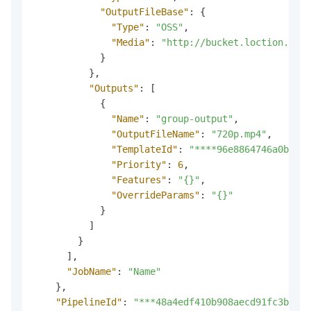
"OutputFileBase"
:
{
"Type"
:
"OSS"
,
"Media"
:
"http://bucket.loction.aliy
}
}
,
"Outputs"
:
[
{
"Name"
:
"group-output"
,
"OutputFileName"
:
"720p.mp4"
,
"TemplateId"
:
"****96e8864746a0b6f3*
"Priority"
:
6
,
"Features"
:
"{}"
,
"OverrideParams"
:
"{}"
}
]
}
]
,
"JobName"
:
"Name"
}
,
"PipelineId"
:
"***48a4edf410b908aecd91fc3b***"