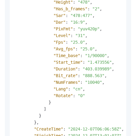
"Height"
:
"478"
,
"Has_b_frames"
:
"2"
,
"Sar"
:
"478:477"
,
"Dar"
:
"16:9"
,
"PixFmt"
:
"yuv420p"
,
"Level"
:
"31"
,
"Fps"
:
"25.0"
,
"Avg_fps"
:
"25.0"
,
"Time_base"
:
"1/90000"
,
"Start_time"
:
"1.473556"
,
"Duration"
:
"403.039989"
,
"Bit_rate"
:
"888.563"
,
"NumFrames"
:
"10040"
,
"Lang"
:
"cn"
,
"Rotate"
:
"0"
}
]
}
}
,
"CreateTime"
:
"2024-12-07T06:06:58Z"
,
"FinishTime"
:
"2024-12-07T13:01:07Z"