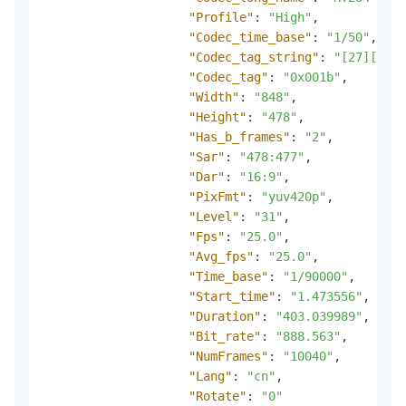
"Profile"
:
"High"
,
"Codec_time_base"
:
"1/50"
,
"Codec_tag_string"
:
"[27][0][0
"Codec_tag"
:
"0x001b"
,
"Width"
:
"848"
,
"Height"
:
"478"
,
"Has_b_frames"
:
"2"
,
"Sar"
:
"478:477"
,
"Dar"
:
"16:9"
,
"PixFmt"
:
"yuv420p"
,
"Level"
:
"31"
,
"Fps"
:
"25.0"
,
"Avg_fps"
:
"25.0"
,
"Time_base"
:
"1/90000"
,
"Start_time"
:
"1.473556"
,
"Duration"
:
"403.039989"
,
"Bit_rate"
:
"888.563"
,
"NumFrames"
:
"10040"
,
"Lang"
:
"cn"
,
"Rotate"
:
"0"