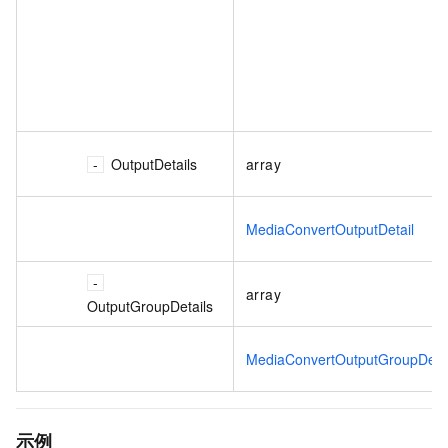
OutputDetails
array
MediaConvertOutputDetail
array
OutputGroupDetails
MediaConvertOutputGroupDetai
示例