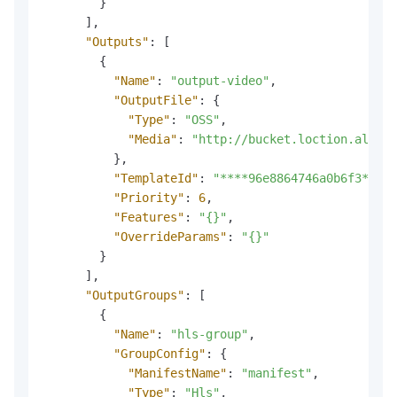
}
]
,
"Outputs"
:
[
{
"Name"
:
"output-video"
,
"OutputFile"
:
{
"Type"
:
"OSS"
,
"Media"
:
"http://bucket.loction.aliyun
}
,
"TemplateId"
:
"****96e8864746a0b6f3****"
"Priority"
:
6
,
"Features"
:
"{}"
,
"OverrideParams"
:
"{}"
}
]
,
"OutputGroups"
:
[
{
"Name"
:
"hls-group"
,
"GroupConfig"
:
{
"ManifestName"
:
"manifest"
,
"Type"
:
"Hls"
,