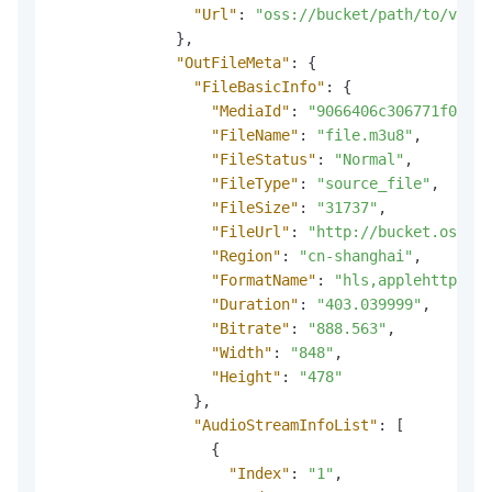
"Url"
:
"oss://bucket/path/to/video
}
,
"OutFileMeta"
:
{
"FileBasicInfo"
:
{
"MediaId"
:
"9066406c306771f0bfa3
"FileName"
:
"file.m3u8"
,
"FileStatus"
:
"Normal"
,
"FileType"
:
"source_file"
,
"FileSize"
:
"31737"
,
"FileUrl"
:
"http://bucket.oss-cn
"Region"
:
"cn-shanghai"
,
"FormatName"
:
"hls,applehttp"
,
"Duration"
:
"403.039999"
,
"Bitrate"
:
"888.563"
,
"Width"
:
"848"
,
"Height"
:
"478"
}
,
"AudioStreamInfoList"
:
[
{
"Index"
:
"1"
,