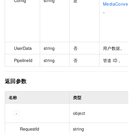
Config
string
是
MediaConvertJ
。
UserData
string
否
用户数据。
PipelineId
string
否
管道 ID 。
返回参数
名称
类型
object
RequestId
string