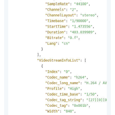
"SampleRate"
:
"44100"
,
"Channels"
:
"2"
,
"ChannelLayout"
:
"stereo"
,
"Timebase"
:
"1/90000"
,
"StartTime"
:
"1.473556"
,
"Duration"
:
"403.039989"
,
"Bitrate"
:
"0.f"
,
"Lang"
:
"cn"
}
]
,
"VideoStreamInfoList"
:
[
{
"Index"
:
"0"
,
"Codec_name"
:
"h264"
,
"Codec_long_name"
:
"H.264 / AVC / 
"Profile"
:
"High"
,
"Codec_time_base"
:
"1/50"
,
"Codec_tag_string"
:
"[27][0][0][0]
"Codec_tag"
:
"0x001b"
,
"Width"
:
"848"
,