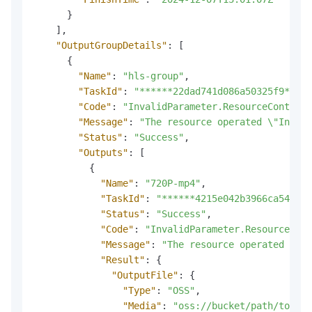
}
]
,
"OutputGroupDetails"
:
[
{
"Name"
:
"hls-group"
,
"TaskId"
:
"******22dad741d086a50325f9*****
"Code"
:
"InvalidParameter.ResourceContentB
"Message"
:
"The resource operated \"InputF
"Status"
:
"Success"
,
"Outputs"
:
[
{
"Name"
:
"720P-mp4"
,
"TaskId"
:
"******4215e042b3966ca5441e*
"Status"
:
"Success"
,
"Code"
:
"InvalidParameter.ResourceCont
"Message"
:
"The resource operated Inpu
"Result"
:
{
"OutputFile"
:
{
"Type"
:
"OSS"
,
"Media"
:
"oss://bucket/path/to/vid