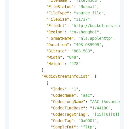
"FileName"
:
"file.m3u8"
,
"FileStatus"
:
"Normal"
,
"FileType"
:
"source_file"
,
"FileSize"
:
"31737"
,
"FileUrl"
:
"http://bucket.oss-cn-sha
"Region"
:
"cn-shanghai"
,
"FormatName"
:
"hls,applehttp"
,
"Duration"
:
"403.039999"
,
"Bitrate"
:
"888.563"
,
"Width"
:
"848"
,
"Height"
:
"478"
}
,
"AudioStreamInfoList"
:
[
{
"Index"
:
"1"
,
"CodecName"
:
"aac"
,
"CodecLongName"
:
"AAC (Advanced Au
"CodecTimeBase"
:
"1/44100"
,
"CodecTagString"
:
"[15][0][0][0]"
,
"CodecTag"
:
"0x000f"
,
"SampleFmt"
:
"fltp"
,