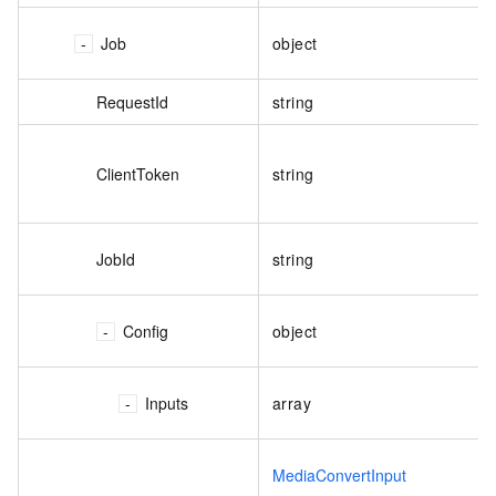
Job
object
RequestId
string
ClientToken
string
JobId
string
Config
object
Inputs
array
MediaConvertInput