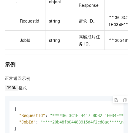
object
Response
****36-3C1
RequestId
string
请求 ID。
1E034F****
高燃成片任
JobId
string
****20b48fb
务 ID。
示例
正常返回示例
格式
JSON
{
"RequestId"
:
"****36-3C1E-4417-BDB2-1E034F****"
,
"JobId"
:
"****20b48fb04483915d4f2cd8ac****\n"
}