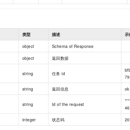
类型
描述
示
object
Schema of Response
object
返回数据
bf
string
任务 id
79
string
返回信息
ok
**
string
Id of the request
46
e
integer
状态码
20