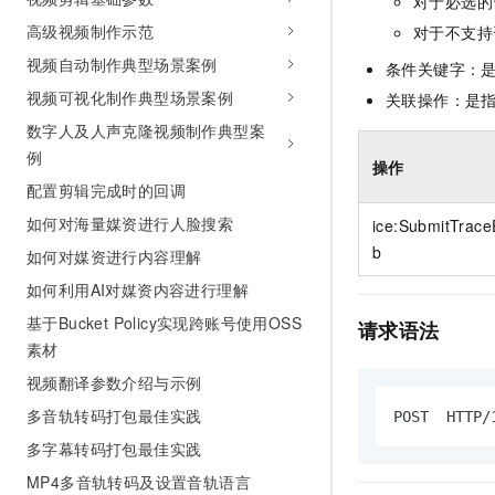
对于必选的
10 分钟在聊天系统中增加
专有云
高级视频制作示范
对于不支持
视频自动制作典型场景案例
条件关键字：
视频可视化制作典型场景案例
关联操作：是
数字人及人声克隆视频制作典型案
例
操作
配置剪辑完成时的回调
如何对海量媒资进行人脸搜索
ice:SubmitTrace
b
如何对媒资进行内容理解
如何利用AI对媒资内容进行理解
基于Bucket Policy实现跨账号使用OSS
请求语法
素材
视频翻译参数介绍与示例
多音轨转码打包最佳实践
POST  HTTP/
多字幕转码打包最佳实践
MP4多音轨转码及设置音轨语言