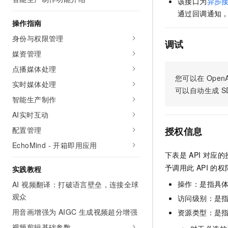
该接口为
异步
AI 产品 免费试用
网络
安全
云开发大赛
通过回调通知
Tableau 订阅
1亿+ 大模型 tokens 和 
操作指南
可观测
入门学习赛
中间件
AI空中课堂在线直播课
身份与权限管理
140+云产品 免费试用
调试
大模型服务
上云与迁云
产品新客免费试用，最长1
数据库
媒资管理
生态解决方案
千问AI平台-Token Plan
点播媒体处理
企业出海
大模型ACA认证体验
大数据计算
您可以在
OpenA
助力企业全员 AI 认知与能
实时媒体处理
行业生态解决方案
可以自动生成
S
政企业务
媒体服务
千问AI平台-模型体验
智能生产制作
开发者生态解决方案
在线体验全尺寸、多种模态
AI实时互动
企业服务与云通信
AI 开发和 AI 应用解决
Happy 系列大模型
配置管理
授权信息
域名与网站
EchoMind - 开箱即用应用
下表是
API
对应的
终端用户计算
予调用此
API
的权
实践教程
Serverless
大模型解决方案
操作：是指具
AI 视频翻译：打破语言壁垒，连接全球
观众
开发工具
访问级别：是指
快速部署 Dify，高效搭建 
用音画增强为 AIGC 生成视频超分增强
资源类型：是
迁移与运维管理
视频剪辑基础参数