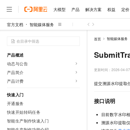
大模型
产品
解决方案
权益
定价
官方文档
智能媒体服务
大模型
产品
解决方案
权益
定价
云市场
伙伴
服务
了解阿里云
精选产品
精选解决方案
普惠上云
产品定价
精选商城
成为销售伙伴
售前咨询
为什么选择阿里云
千问AI平台
智能媒体服务
首页
了解云产品的定价详情
大模型服务平台百炼
睿译宝，AI翻译排版一
普惠上云 官方力荐
分销伙伴
在线服务
网站建设
什么是云计算
大
大模型服务与应用平台
上传文档即自动完成翻译和
云服务器38元/年起，超
SubmitT
产品概述
咨询伙伴
多端小程序
技术领先
云上成本管理
售后服务
千问大模型
GLM-5.2：长任务时代
官方推荐返现计划
大模型
动态与公告
大模型
精选产品
精选解决方案
Salesforce 国际版订阅
稳定可靠
管理和优化成本
多元化、高性能、安全可靠
推荐新用户得奖励，单订单
更新时间：
2026-04-07
销售伙伴合作计划
产品简介
自助服务
友盟天域
安全合规
人工智能与机器学习
AI
文本生成
无影云电脑
Hermes Agent，打造
云工开物
产品计费
提交溯源水印提取
无影生态合作计划
在线服务
观测云
分析师报告
随时随地安全接入的云上超
自主进化，持久记忆，越用
高校专属算力普惠，学生认
计算
互联网应用开发
Qwen3.8-Max
HOT
Salesforce On Alibaba C
工单服务
快速入门
智能体时代全能旗舰模型
Tuya 物联网平台阿里云
研究报告与白皮书
云解析DNS
快速拥有专属 OpenClaw
Consulting Partner 合
接口说明
大数据
容器
开通服务
免费试用
短信专区
蓝凌 OA
Qwen3.7-Plus
AI 大模型销售与服务生
快速开始转码任务
现代化应用
存储
天池大赛
目前数字水印相
能看、能想、能动手的多模
云原生大数据计算服务 Max
解决方案免费试用 新老
电子合同
智能生产制作快速入门
溯源水印提取仅
面向分析的企业级SaaS模
最高领取价值200元试用
安全
网络与CDN
AI 算法大赛
Qwen3-VL-Plus
畅捷通
智能生产制作功能介绍