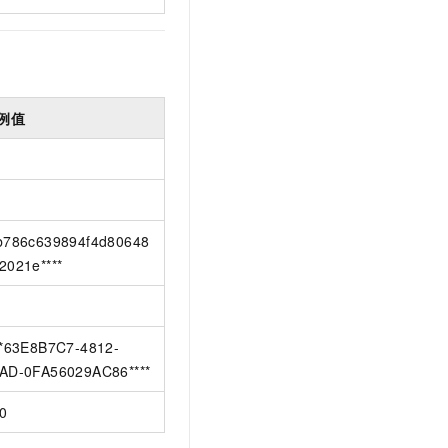
例值
b786c639894f4d80648
2021e****
**63E8B7C7-4812-
AD-0FA56029AC86****
0