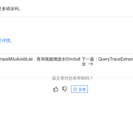
更多错误码。
更详情
。
TraceM3u8JobList - 查询视频溯源水印m3u8
下一篇：
QueryTraceExt
业
该文章对您有帮助吗？
反馈