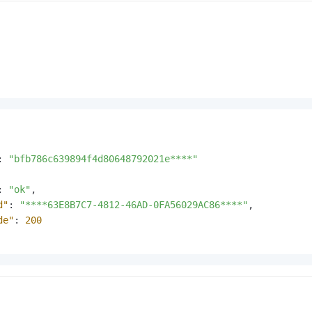
:
"bfb786c639894f4d80648792021e****"
:
"ok"
,
d"
:
"****63E8B7C7-4812-46AD-0FA56029AC86****"
,
de"
:
200