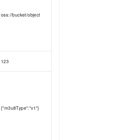
oss://bucket/object
123
{"m3u8Type":"v1"}