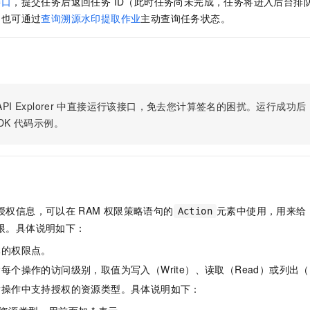
接口
，提交任务后返回任务 ID（此时任务尚未完成，任务将进入后台排
服务生态伙伴
视觉 Coding、空间感知、多模态思考等全面升级
1M上下文，专为长程任务能力而生
云工开物
企业应用
Night Plan 支持 Qwen 3.8-Max
AI 办公
NEW
，也可通过
查询溯源水印提取作业
主动查询任务状态。
Red Hat
30+ 款产品免费体验
夜间 5 折，Qwen/Meoo/TokenPlan 客户专享
AI智能应用
科研合作
ERP
堂（旗舰版）
SUSE
智能客服
AI 应用构建
大模型原生
CRM
2个月
自动承接线索
建站小程序
Qoder
大模型服务平台百炼-应用模版
OA 办公系统
HOT
NEW
面向真实软件
个人版上线、团队版降价；千问3.8-Max首发发尝鲜
丰富多元化的应用模版和解决方案
PI Explorer
中直接运行该接口，免去您计算签名的困扰。运行成功后，OpenA
力提升
财税管理
模板建站
DK
代码示例。
万有无界
大模型服务平台百炼-智能体
400电话
定制建站
的模型效果
灵活可视化地构建企业级 Agent
方案
广告营销
模板小程序
秒悟
人工智能平台 PAI
定制小程序
云端极速 AI 
新一代 AI 视频生成模型，深度适配广告营销等场景
AI Native 的算法工程平台，一站式完成建模、训练、推理服务部署
授权信息，可以在
RAM
权限策略语句的
元素中使用，用来给
Action
APP 开发
限。具体说明如下：
建站系统
体的权限点。
每个操作的访问级别，取值为写入（Write）、读取（Read）或列出（L
AI 应用
10分钟微调：让0.6B模型媲美235B模型
多模态数据信
指操作中支持授权的资源类型。具体说明如下：
依托云原生高可用架构,实现Dify私有化部署
用1%尺寸在特定领域达到大模型90%以上效果