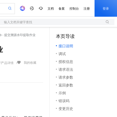
文档
备案
控制台
注册
登录
输入文档关键字查找
验
作计划
器
AI 活动
专业服务
服务伙伴合作计划
开发者社区
加入我们
服务平台百炼
阿里云 OPC 创新助力计划
actJob - 提交溯源水印提取作业
本页导读
（1）
一站式生成采购清单，支持单品或批量购买
S
可编辑精美 PPT 文稿
S产品伙伴计划（繁花）
峰会
造的大模型服务与应用开发平台
轻量应用服务器
Agency Agents：拥有专属领域专家
AI 生产力先锋
Al MaaS 服务伙伴赋能合作
域名
博文
Careers
至高可申请百万元
接口说明
性可伸缩的云计算服务
 轻松生成专业的 PPT
开启高性价比 AI 编程新体验
先锋实践拓展 AI 生产力的边界
快速构建应用程序和网站，即刻迈出上云第一步
多领域专家智能体,一键组建 AI 虚拟交付团队
业
Token 补贴，五大权
计划
海大会
伙伴信用分合作计划
商标
问答
社会招聘
调试
益加速 OPC 成功
S
帕鲁游戏服务器
数字证书管理服务（原SSL证书）
HappyHorse 打造一站式影视创作平台
飞天发布时刻
HOT
划
备案
电子书
校园招聘
授权信息
联机服务器，轻松开启游戏
视频创作，一键激活电商全链路生产力
全托管，含MySQL、PostgreSQL、SQL Server、MariaDB多引擎
实现全站HTTPS，呈现可信的WEB访问
所见，即是所愿
可视化编排打通从文字构思到成片全链路闭环
我的收藏
产品详情
更多支持
划
公司注册
镜像站
请求语法
视频生成
语音识别与合成
 智能体与工作流应用
短信服务
漫剧工坊：一站式动画创作平台
AI 实训营
合作伙伴培训与认证
请求参数
划
上云迁移
的智能体编程平台
站生成，高效打造优质广告素材
通过阿里云百炼高效搭建AI应用,助力高效开发
快速生产连贯的高质量长漫剧
从基础到进阶，Agent 创客手把手教你
国内短信简单易用，安全可靠，秒级触达，全球覆盖200+国家和地区。
e-1.1-T2V
Qwen3-TTS-Flash
lScope
我要反馈
查询合作伙伴
返回参数
畅细腻的高质量视频
离线语音合成大模型，多语言方言自适应，低延迟高稳定
n Alibaba Cloud ISV 合作
代维服务
olarDB
建企业门户网站
大数据开发治理平台 DataWorks
10 分钟搭建微信、支付宝小程序
示例
创新加速
ope
登录合作伙伴管理后台
我要建议
站，无忧落地极速上线
以可视化方式快速构建移动和 PC 门户网站
100%兼容MySQL、PostgreSQL，兼容Oracle，支持集中和分布式
高效部署网站，快速应用到小程序
Data Agent 驱动的一站式 Data+AI 开发治理平台
e-1.1-I2V
Cosyvoice-V3-Flash
错误码
安全
畅自然，细节丰富
高表现力语音合成大模型，语音克隆听感自然
我要投诉
上云场景组合购
伴
变更历史
边界网络安全防护产品
漫剧创作，剧本、分镜、视频高效生成
覆盖90%+业务场景，专享组合折扣价
2V
VPN
Fun-ASR