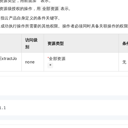
资源类型，用前面加 * 表示。
一个 AI 助手
即刻拥有 DeepSeek-R1 满血版
超强辅助，Bol
资源级授权的操作，用
表示。
全部资源
在企业官网、通讯软件中为客户提供 AI 客服
多种方案随心选，轻松解锁专属 DeepSeek
是指云产品自身定义的条件关键字。
指成功执行操作所需要的其他权限。操作者必须同时具备关联操作的权
访问级
资源类型
条
别
ExtractJo
*
全部资源
none
无
*
1.1