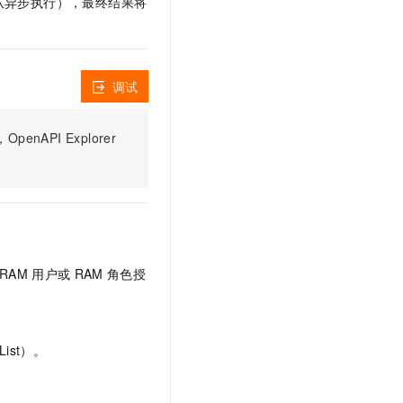
队异步执行），最终结果将
文戏情感细腻自然，动作戏激烈拳拳到肉，实现更强表演能力
支持中英文自由切换，具备更强的噪声鲁棒性
云聚AI 严选权益
SSL 证书
，一键激活高效办公新体验
精选AI产品，从模型到应用全链提效
堡垒机
AI 用量加速计划
应用
防火墙
调试
、识别商机，让客服更高效、服务更出色。
新老同享，达量后返
千问办公
主机安全
NEW
的智能体编程平台
一站式AI生产力平台
PI Explorer
AI 应用及服务市场
伶鹊
企业级人与Agent协作平台，接入和调度多个数字员工
智能客服平台，对话机器人、对话分析、智能外呼
AI 应用
大模型服务平台百炼 - 全妙
大模型
应用创作平台
多模态内容创作工具，已接入 DeepSeek
自然语言处理
RAM
用户或
RAM
角色授
数据标注
机器学习
ist）。
息提取
与 AI 智能体进行实时音视频通话
从文本、图片、视频中提取结构化的属性信息
构建支持视频理解的 AI 音视频实时通话应用