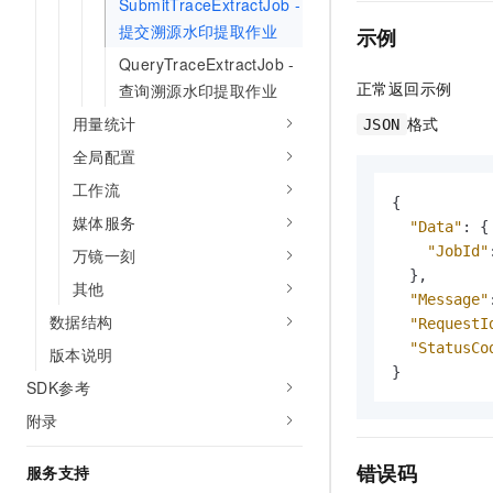
SubmitTraceExtractJob -
提交溯源水印提取作业
示例
QueryTraceExtractJob -
正常返回示例
查询溯源水印提取作业
格式
用量统计
JSON
全局配置
工作流
{
媒体服务
"Data"
:
{
"JobId"
万镜一刻
}
,
其他
"Message"
数据结构
"RequestI
"StatusCo
版本说明
}
SDK参考
附录
错误码
服务支持