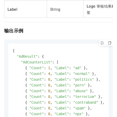
Logo
审核结果标
Label
String
签
输出示例
{

"AdResult"
: {

"AdCounterList"
: [

      { 
"Count"
: 
1
, 
"Label"
: 
"ad"
 },

      { 
"Count"
: 
4
, 
"Label"
: 
"normal"
 },

      { 
"Count"
: 
0
, 
"Label"
: 
"politics"
 },

      { 
"Count"
: 
0
, 
"Label"
: 
"porn"
 },

      { 
"Count"
: 
0
, 
"Label"
: 
"abuse"
 },

      { 
"Count"
: 
0
, 
"Label"
: 
"terrorism"
 },

      { 
"Count"
: 
0
, 
"Label"
: 
"contraband"
 },

      { 
"Count"
: 
0
, 
"Label"
: 
"spam"
 },

      { 
"Count"
: 
0
, 
"Label"
: 
"npx"
 },
