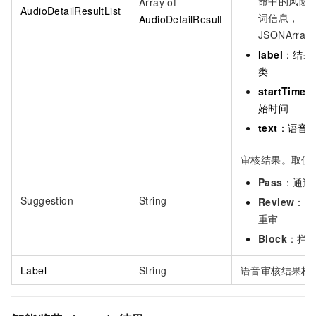
命中的风险
Array of
AudioDetailResultList
词信息，
AudioDetailResult
JSONArray
label
：结果
类
startTime
始时间
text
：语音
审核结果。取值
Pass
：通过
Suggestion
String
Review
：人
重审
Block
：拦
Label
String
语音审核结果标