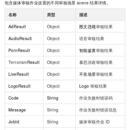
包含媒体审核作业设置的不同审核场景
scene
结果详情。
名称
类型
描述
AdResult
Object
图文违规
审核结果
AudioResult
Object
语音审核结果
PornResult
Object
智能鉴黄
审核结果
Terrorism
Result
Object
暴恐涉政审核结果
LiveResult
Object
不良场景
审核结果
LogoResult
Object
Logo
审核结果
Code
String
作业失败时错误码
Message
String
作业失败时错误信息
JobId
String
媒体审核作业
ID