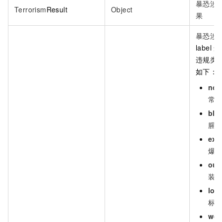
暴恐涉
Terrorism
Result
Object
果
暴恐涉
label
违
违规类
如下：
nor
常
blo
腥
exp
爆
outf
装
log
标
we