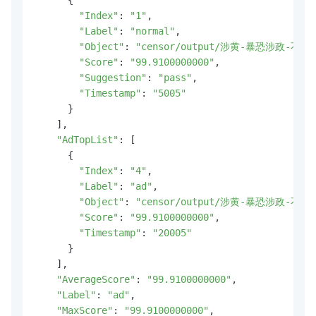
"Index"
: 
"1"
,

"Label"
: 
"normal"
,

"Object"
: 
"censor/output/涉黄-暴恐涉政-不良
"Score"
: 
"99.9100000000"
,

"Suggestion"
: 
"pass"
,

"Timestamp"
: 
"5005"
      }

    ],

"AdTopList"
: [

      {

"Index"
: 
"4"
,

"Label"
: 
"ad"
,

"Object"
: 
"censor/output/涉黄-暴恐涉政-不良
"Score"
: 
"99.9100000000"
,

"Timestamp"
: 
"20005"
      }

    ],

"AverageScore"
: 
"99.9100000000"
,

"Label"
: 
"ad"
,

"MaxScore"
: 
"99.9100000000"
,
