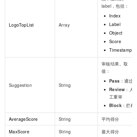
label，包括：
Index
Label
LogoTopList
Array
Object
Score
Timestamp
审核结果。取
值：
Pass
：通过
Suggestion
String
Review
：人
工重审
Block
：拦截
AverageScore
String
平均得分
MaxScore
String
最大得分