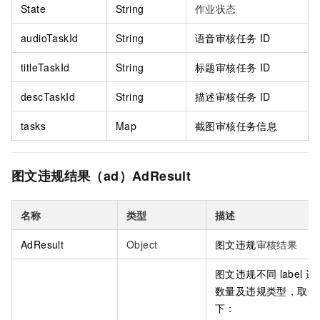
State
String
作业状态
audioTaskId
String
语音审核任务
ID
titleTaskId
String
标题审核任务
ID
descTaskId
String
描述审核任务
ID
tasks
Map
截图审核任务信息
图文违规结果（ad）AdResult
名称
类型
描述
AdResult
Object
图文违规
审核结果
图文违规不同
label
违
数量及违规类型，取值
下：