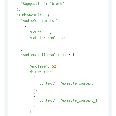
"Suggestion"
: 
"block"
  },

"AudioResult"
: {

"AudioCounterList"
: [

      {

"Count"
: 
1
,

"Label"
: 
"politics"
      }

    ],

"AudioDetailResultList"
: [

      {

"endTime"
: 
52
,

"hintWords"
: [

          {

"context"
: 
"example_context"
          },

          {

"context"
: 
"example_context_1"
          }

        ],
