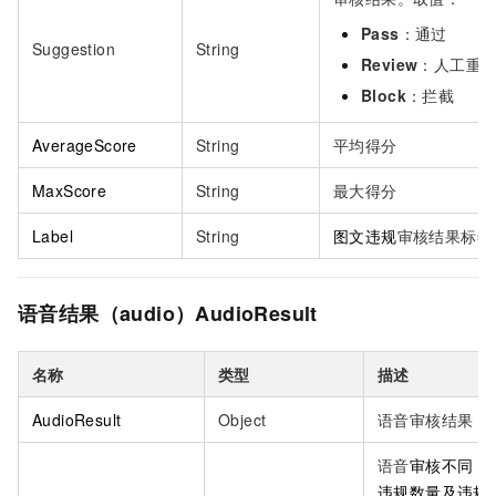
Pass
：通过
Suggestion
String
Review
：人工重
Block
：拦截
AverageScore
String
平均得分
MaxScore
String
最大得分
Label
String
图文违规
审核结果标签
语音结果（audio）AudioResult
名称
类型
描述
AudioResult
Object
语音审核结果
语音
审核不同
la
违规数量及违规