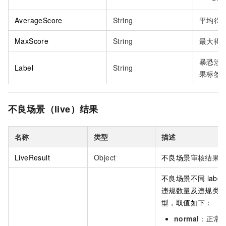
AverageScore
String
平均得
MaxScore
String
最大得
暴恐涉
Label
String
果标签
不良场景（live）结果
名称
类型
描述
LiveResult
Object
不良场景
审核结果
不良场景不同
label
违规数量及违规类
型
，取值如下：
normal
：正常