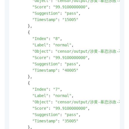
"Object"
: 
"censor/output/涉黄-暴恐涉政-不良
"Score"
: 
"99.9100000000"
,

"Suggestion"
: 
"pass"
,

"Timestamp"
: 
"15005"
      },

      {

"Index"
: 
"8"
,

"Label"
: 
"normal"
,

"Object"
: 
"censor/output/涉黄-暴恐涉政-不良
"Score"
: 
"99.9100000000"
,

"Suggestion"
: 
"pass"
,

"Timestamp"
: 
"40005"
      },

      {

"Index"
: 
"7"
,

"Label"
: 
"normal"
,

"Object"
: 
"censor/output/涉黄-暴恐涉政-不良
"Score"
: 
"99.9100000000"
,

"Suggestion"
: 
"pass"
,

"Timestamp"
: 
"35005"
      },
