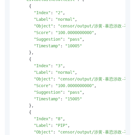
      {

"Index"
: 
"2"
,

"Label"
: 
"normal"
,

"Object"
: 
"censor/output/涉黄-暴恐涉政-不良
"Score"
: 
"100.0000000000"
,

"Suggestion"
: 
"pass"
,

"Timestamp"
: 
"10005"
      },

      {

"Index"
: 
"3"
,

"Label"
: 
"normal"
,

"Object"
: 
"censor/output/涉黄-暴恐涉政-不良
"Score"
: 
"100.0000000000"
,

"Suggestion"
: 
"pass"
,

"Timestamp"
: 
"15005"
      },

      {

"Index"
: 
"8"
,

"Label"
: 
"PIP"
,

"Object"
: 
"censor/output/涉黄-暴恐涉政-不良