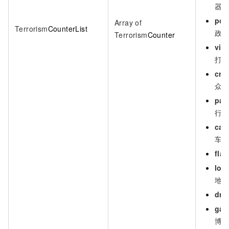
器
poli
Array of
Terrorism
CounterList
政
Terrorism
Counter
vio
打
cro
众
par
行
car
车
flag
loc
地
dru
gam
博