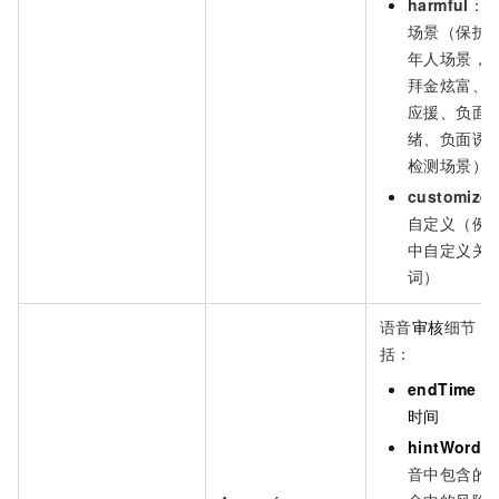
harmful
：
场景（保护
年人场景，
拜金炫富、
应援、负面
绪、负面诱
检测场景）
customize
自定义（例
中自定义关
词）
语音
审核
细节，
括：
endTime
：
时间
hintWords
音中包含的