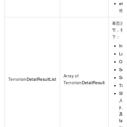
oth
他
暴恐涉
节，包
下：
Ind
Lab
Obj
Sco
Array of
Sug
Terrorism
DetailResultList
Terrorism
DetailResult
Tim
Sfa
人
y、
及
fac