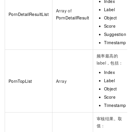
Index
Label
Array of
PornDetailResultList
PornDetailResult
Object
Score
Suggestion
Timestamp
频率最高的
label，包括：
Index
Label
PornTopList
Array
Object
Score
Timestamp
审核结果。取
值：