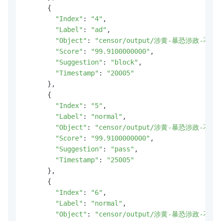
      {

"Index"
: 
"4"
,

"Label"
: 
"ad"
,

"Object"
: 
"censor/output/涉黄-暴恐涉政-不良
"Score"
: 
"99.9100000000"
,

"Suggestion"
: 
"block"
,

"Timestamp"
: 
"20005"
      },

      {

"Index"
: 
"5"
,

"Label"
: 
"normal"
,

"Object"
: 
"censor/output/涉黄-暴恐涉政-不良
"Score"
: 
"99.9100000000"
,

"Suggestion"
: 
"pass"
,

"Timestamp"
: 
"25005"
      },

      {

"Index"
: 
"6"
,

"Label"
: 
"normal"
,

"Object"
: 
"censor/output/涉黄-暴恐涉政-不良