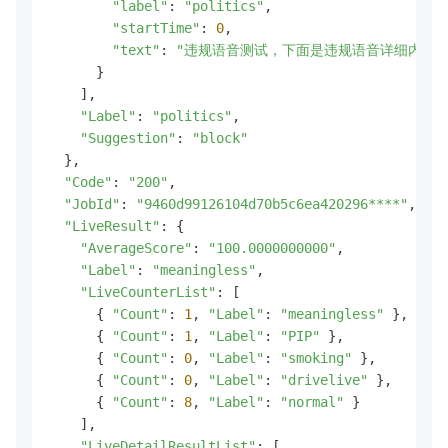
"label"
: 
"politics"
,

"startTime"
: 
0
,

"text"
: 
"违规语音测试，下面是违规语音详细内容。exa
      }

    ],

"Label"
: 
"politics"
,

"Suggestion"
: 
"block"
  },

"Code"
: 
"200"
,

"JobId"
: 
"9460d99126104d70b5c6ea420296****"
,

"LiveResult"
: {

"AverageScore"
: 
"100.0000000000"
,

"Label"
: 
"meaningless"
,

"LiveCounterList"
: [

      { 
"Count"
: 
1
, 
"Label"
: 
"meaningless"
 },

      { 
"Count"
: 
1
, 
"Label"
: 
"PIP"
 },

      { 
"Count"
: 
0
, 
"Label"
: 
"smoking"
 },

      { 
"Count"
: 
0
, 
"Label"
: 
"drivelive"
 },

      { 
"Count"
: 
8
, 
"Label"
: 
"normal"
 }

    ],

"LiveDetailResultList"
: [
