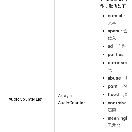
型，取值如下：
normal
：正
文本
spam
：含垃
信息
ad
：广告
politics
：
terrorism
：
恐
abuse
：辱
porn
：色情
flood
：灌水
Array of
AudioCounterList
AudioCounter
contraban
违禁
meaningle
无意义