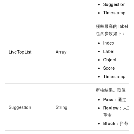
Suggestion
Timestamp
频率最高的
label，
包含参数如下：
Index
Label
LiveTopList
Array
Object
Score
Timestamp
审核结果。取值：
Pass
：通过
Suggestion
String
Review
：人工
重审
Block
：拦截