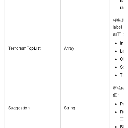
na
rat
频率最
label
如下：
Ind
Terrorism
TopList
Array
Lab
Obj
Sco
Tim
审核结
值：
Pas
Suggestion
String
Rev
工
Blo