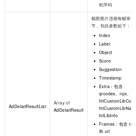
程序码
截图图片违规每帧审核
节，包括参数如下：
Index
Label
Object
Score
Suggestion
Timestamp
Extra：包含
qrcodes、npx、
hitCustomLibCod
Array of
AdDetailResultList
hitCustomLibNa
AdDetailResult
hitLibInfo
Frames：包含
rat
和
url