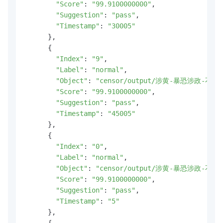
"Score"
: 
"99.9100000000"
,

"Suggestion"
: 
"pass"
,

"Timestamp"
: 
"30005"
      },

      {

"Index"
: 
"9"
,

"Label"
: 
"normal"
,

"Object"
: 
"censor/output/涉黄-暴恐涉政-不良
"Score"
: 
"99.9100000000"
,

"Suggestion"
: 
"pass"
,

"Timestamp"
: 
"45005"
      },

      {

"Index"
: 
"0"
,

"Label"
: 
"normal"
,

"Object"
: 
"censor/output/涉黄-暴恐涉政-不良
"Score"
: 
"99.9100000000"
,

"Suggestion"
: 
"pass"
,

"Timestamp"
: 
"5"
      },

      {
