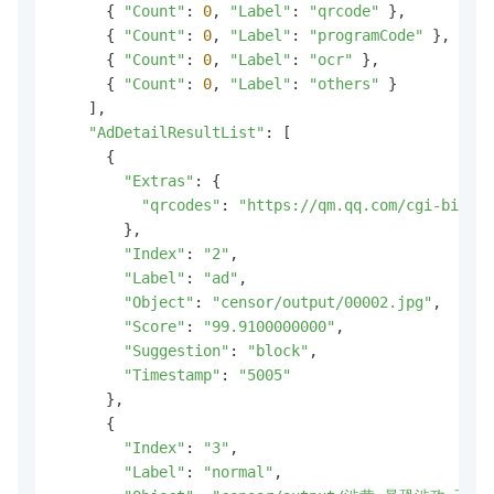
      { 
"Count"
: 
0
, 
"Label"
: 
"qrcode"
 },

      { 
"Count"
: 
0
, 
"Label"
: 
"programCode"
 },

      { 
"Count"
: 
0
, 
"Label"
: 
"ocr"
 },

      { 
"Count"
: 
0
, 
"Label"
: 
"others"
 }

    ],

"AdDetailResultList"
: [

      {

"Extras"
: {

"qrcodes"
: 
"https://qm.qq.com/cgi-bin/qm
        },

"Index"
: 
"2"
,

"Label"
: 
"ad"
,

"Object"
: 
"censor/output/00002.jpg"
,

"Score"
: 
"99.9100000000"
,

"Suggestion"
: 
"block"
,

"Timestamp"
: 
"5005"
      },

      {

"Index"
: 
"3"
,

"Label"
: 
"normal"
,
